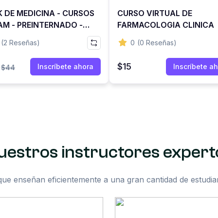
 DE MEDICINA - CURSOS
CURSO VIRTUAL DE
AM - PREINTERNADO -
FARMACOLOGIA CLINICA
DENTADO - CTO - 2020
(2 Reseñas)
0
(0 Reseñas)
021
$15
Inscríbete ahora
Inscríbete a
$44
uestros instructores expert
que enseñan eficientemente a una gran cantidad de estudi