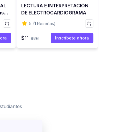
NAL
LECTURA E INTERPRETACIÓN
as,
DE ELECTROCARDIOGRAMA
ES )
5
(1 Reseñas)
$11
hora
Inscríbete ahora
$26
studiantes
s