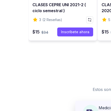
CLASES CEPRE UNI 2021-2 (
CLA
ciclo semestral )
2020
Ingr
3
(2 Reseñas)
5
$15
$15
Inscríbete ahora
$34
Estos son
Medic