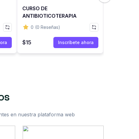
CURSO DE
LECTURA E 
ANTIBIOTICOTERAPIA
DE ELECTR
0
(0 Reseñas)
5
(1 Reseñ
$15
$11
hora
Inscríbete ahora
$26
os
antes en nuestra plataforma web