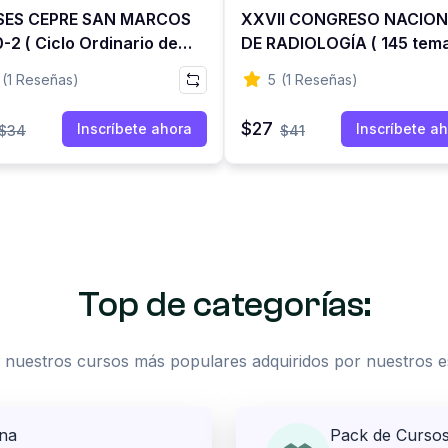
SES CEPRE SAN MARCOS
XXVII CONGRESO NACIO
-2 ( Ciclo Ordinario de
DE RADIOLOGÍA ( 145 tem
eso Directo )
14 países, Duración: UN M
(1 Reseñas)
5
(1 Reseñas)
- PERÚ
$27
Inscríbete ahora
Inscríbete a
$34
$41
Top de categorías:
 nuestros cursos más populares adquiridos por nuestros e
ina
Pack de Curso