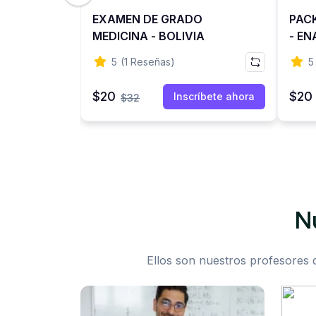
2021-2 (
EXAMEN DE GRADO
PACK
MEDICINA - BOLIVIA
- EN
RESI
5
(1 Reseñas)
5
AL 2
$20
$20
ríbete ahora
Inscríbete ahora
$32
N
Ellos son nuestros profesores 