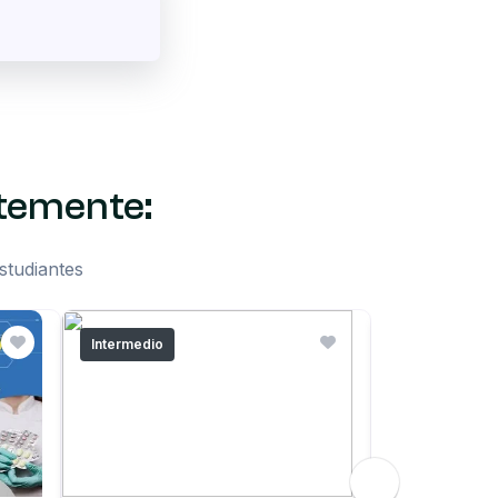
ntemente:
studiantes
Intermedio
Principiante