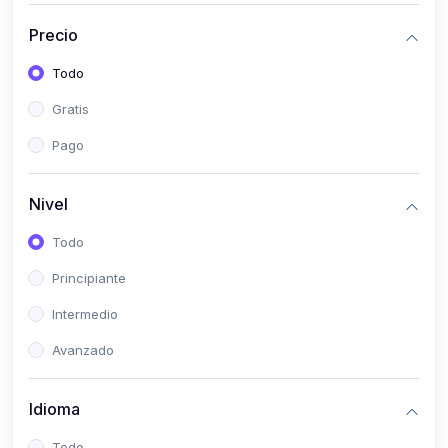
(0)
Historia
Precio
(0)
Arte y Música
Todo
(0)
Desarrollo Web
Gratis
(0)
Desarrollo Móvil
Pago
(0)
Lenguajes de Programación
(0)
Desarrollo de Videojuegos
Nivel
(0)
Edición, Diseño Gráfico e Ilustración
Todo
(0)
Informática
Principiante
(0)
Administración, Gestión Pública y Marketing
Intermedio
(0)
Arquitectura e Ingeniería Civil
Avanzado
(0)
Ingeniería de Sistemas
Idioma
(0)
Ingeniería de Software
(0)
Ciencia de Datos
Todo