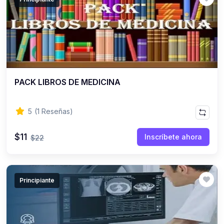
(0)
Criollas
PACK LIBROS DE MEDICINA
5
(1 Reseñas)
$11
Inscríbete ahora
$22
Principiante