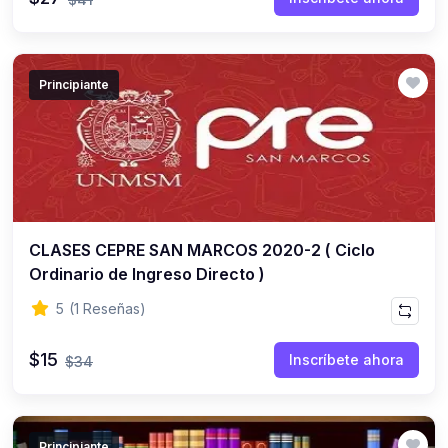
(0)
12. DOCUMENTALES
(0)
Ciencia
Principiante
(0)
Tecnología
(0)
Humanidades
(0)
Viajes, naturaleza y cultura
(0)
13. PELÍCULAS
(0)
CLASES CEPRE SAN MARCOS 2020-2 ( Ciclo
Casos de la Vida Real
Ordinario de Ingreso Directo )
(0)
Casos de la Vida Cultural
5
(1 Reseñas)
(0)
14. MÚSICA
$15
(0)
Mix Personales
Inscríbete ahora
$34
(0)
Huaynos
(0)
Carnavales
Principiante