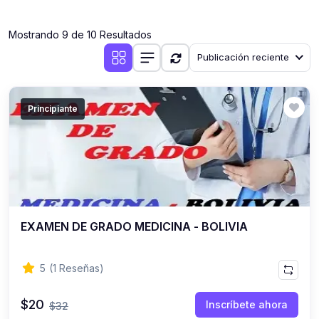
(0)
Clases en vivo por iniciarse
Mostrando 9 de 10 Resultados
(0)
Clases en vivo ya iniciadas
Publicación reciente
(0)
3. CONFERENCIAS
(0)
Conferencias por iniciar
Principiante
(0)
Conferencias ya iniciadas
(0)
4. RESOLUCIÓN DE TAREAS, TRABAJOS Y PROBLEMAS
ACADÉMICOS
(0)
Banco de Preguntas
(0)
Exámenes
EXAMEN DE GRADO MEDICINA - BOLIVIA
(0)
Tareas o trabajos de investigación ( monografías,
tesis, casos clínicos, etc.)
5
(1 Reseñas)
(0)
Resolver tareas o preguntas, hacer trabajos
académicos o de investigación (monografías y otros)
$20
Inscríbete ahora
$32