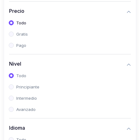
(0)
Historia
Precio
(0)
Arte y Música
Todo
(0)
Desarrollo Web
Gratis
(0)
Desarrollo Móvil
Pago
(0)
Lenguajes de Programación
(0)
Desarrollo de Videojuegos
Nivel
(0)
Edición, Diseño Gráfico e Ilustración
Todo
(0)
Informática
Principiante
(0)
Administración, Gestión Pública y Marketing
Intermedio
(0)
Arquitectura e Ingeniería Civil
Avanzado
(0)
Ingeniería de Sistemas
Idioma
(0)
Ingeniería de Software
(0)
Ciencia de Datos
Todo