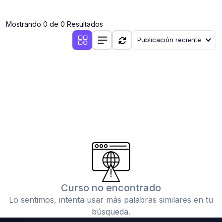
(0)
Clases en vivo por iniciarse
Mostrando 0 de 0 Resultados
(0)
Clases en vivo ya iniciadas
Publicación reciente
(0)
3. CONFERENCIAS
(0)
Conferencias por iniciar
(0)
Conferencias ya iniciadas
(0)
4. RESOLUCIÓN DE TAREAS, TRABAJOS Y PROBLEMAS
ACADÉMICOS
(0)
Banco de Preguntas
(0)
Exámenes
(0)
Tareas o trabajos de investigación ( monografías,
tesis, casos clínicos, etc.)
Curso no encontrado
(0)
Resolver tareas o preguntas, hacer trabajos
Lo sentimos, intenta usar más palabras similares en tu
académicos o de investigación (monografías y otros)
búsqueda.