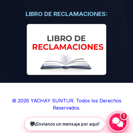
(0)
Libros de Inteligencia Artificial
(0)
Libros de Idiomas
LIBRO DE RECLAMACIONES:
(0)
9. BOLETINES
(0)
Boletines en Ciencias
(0)
Boletines en Ingenierías
(0)
Boletines en Humanidades
(0)
10. REVISTAS
(0)
Revistas en Ciencias
(0)
Revistas en Ingenierías
(0)
Revistas en Humanidades
© 2026 YACHAY SUNTUR. Todos los Derechos
Reservados.
(0)
11. SOFTWARE
1
(0)
Sistemas Operativos
💬
¡Envíanos un mensaje por aquí!
(0)
Aplicaciones