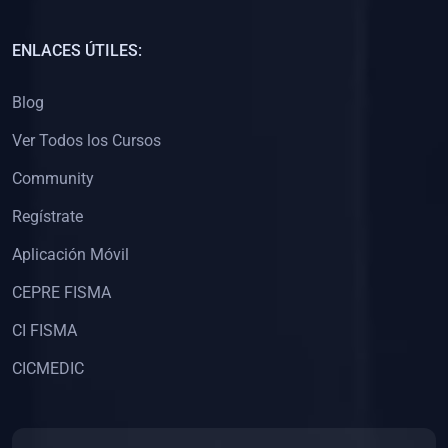
(0)
Capacitación Docentes Universitarios
ENLACES ÚTILES:
(0)
8. LIBROS
Blog
(0)
Libros de Matemáticas
Ver Todos los Cursos
(0)
Libros de Estadística
Community
(0)
Libros de Física
(0)
Libros de Química
Regístrate
(0)
Libros de Biología
Aplicación Móvil
(0)
Libros de Medicina
CEPRE FISMA
(0)
Libros de Economía
CI FISMA
(0)
Libros de Derecho
CICMEDIC
(0)
Libros de Historia
(0)
Libros de Arte y Música