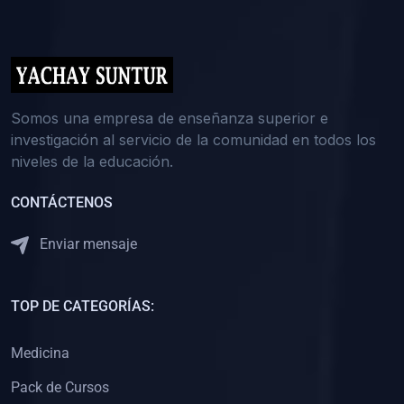
(0)
5. REFORZAMIENTO ACADÉMICO
(0)
Reforzamiento Personal
(0)
Reforzamiento Grupal
(0)
6. ASESORÍA
Somos una empresa de enseñanza superior e
investigación al servicio de la comunidad en todos los
(0)
Asesoría Educación Primaria
niveles de la educación.
(0)
Asesoría Educación Secundaria
CONTÁCTENOS
(0)
Asesoría Educación Preuniversitaria
(0)
Asesoría Educación Universitaria o Pregrado
Enviar mensaje
(0)
Asesoría Educación Postgrado
(0)
7. CAPACITACIÓN DOCENTE
TOP DE CATEGORÍAS:
(0)
Capacitación Docentes de Educación Primaria
Medicina
(0)
Capacitación Docentes de Educación Secundaria
Pack de Cursos
(0)
Capacitación Docentes de Preparación Preuniversitaria