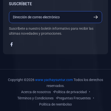
SUSCRÍBETE
(0)
Libros de Desarrollo Web y Móvil
(0)
Libros de Programación
(0)
Libros de Edición, Diseño Gráfico e Ilustración
Suscríbete a nuestro boletín informativo para recibir las
(0)
Libros de Informática
últimas novedades y promociones.
(0)
Libros de Administración, Gestión Pública y Marketing
(0)
Libros de Arquitectura e Ingeniería Civil
(0)
Libros de Ingeniería de Sistemas
(0)
Libros de Ingeniería de Software
(0)
Libros de Ciencia de Datos
Copyright ©2026
www.yachaysuntur.com
Todos los derechos
(0)
Libros de Computación Científica
reservados.
Acerca de nosotros
Política de privacidad
(0)
Libros de Mecatrónica
Términos y Condiciones
Preguntas Frecuentes
(0)
Libros de Robótica
Política de reembolso