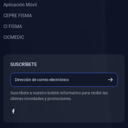
Aplicación Móvil
(0)
Libros de Desarrollo Web y Móvil
CEPRE FISMA
(0)
Libros de Programación
(0)
Libros de Edición, Diseño Gráfico e Ilustración
CI FISMA
(0)
Libros de Informática
CICMEDIC
(0)
Libros de Administración, Gestión Pública y Marketing
(0)
Libros de Arquitectura e Ingeniería Civil
SUSCRÍBETE
(0)
Libros de Ingeniería de Sistemas
(0)
Libros de Ingeniería de Software
(0)
Libros de Ciencia de Datos
Suscríbete a nuestro boletín informativo para recibir las
(0)
Libros de Computación Científica
últimas novedades y promociones.
(0)
Libros de Mecatrónica
(0)
Libros de Robótica