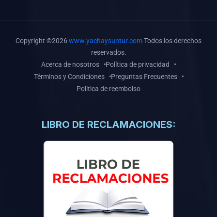
(0)
Libros de Inteligencia Artificial
(0)
Libros de Idiomas
(0)
9. BOLETINES
Copyright ©2026
www.yachaysuntur.com
Todos los derechos
reservados.
(0)
Boletines en Ciencias
Acerca de nosotros
Política de privacidad
(0)
Boletines en Ingenierías
Términos y Condiciones
Preguntas Frecuentes
Política de reembolso
(0)
Boletines en Humanidades
(0)
10. REVISTAS
LIBRO DE RECLAMACIONES:
(0)
Revistas en Ciencias
(0)
Revistas en Ingenierías
(0)
Revistas en Humanidades
(0)
11. SOFTWARE
(0)
Sistemas Operativos
(0)
Aplicaciones