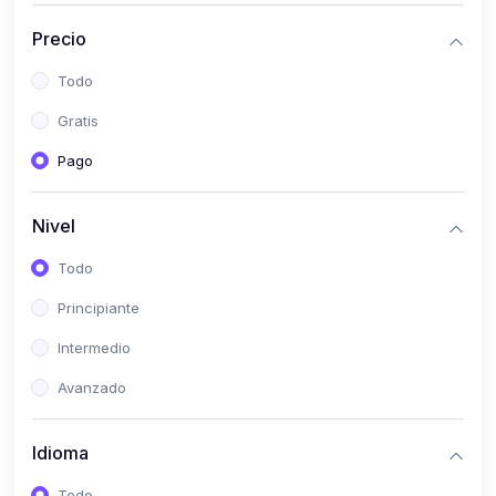
(0)
Historia
Precio
(0)
Arte y Música
Todo
(0)
Desarrollo Web
Gratis
(0)
Desarrollo Móvil
Pago
(0)
Lenguajes de Programación
(0)
Desarrollo de Videojuegos
Nivel
(0)
Edición, Diseño Gráfico e Ilustración
Todo
(0)
Informática
Principiante
(0)
Administración, Gestión Pública y Marketing
Intermedio
(0)
Arquitectura e Ingeniería Civil
Avanzado
(0)
Ingeniería de Sistemas
Idioma
(0)
Ingeniería de Software
(0)
Ciencia de Datos
Todo