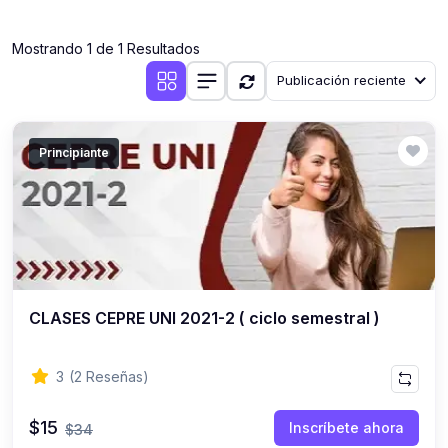
(0)
Clases en vivo por iniciarse
Mostrando 1 de 1 Resultados
(0)
Clases en vivo ya iniciadas
Publicación reciente
(0)
3. CONFERENCIAS
(0)
Conferencias por iniciar
Principiante
(0)
Conferencias ya iniciadas
(0)
4. RESOLUCIÓN DE TAREAS, TRABAJOS Y PROBLEMAS
ACADÉMICOS
(0)
Banco de Preguntas
(0)
Exámenes
CLASES CEPRE UNI 2021-2 ( ciclo semestral )
(0)
Tareas o trabajos de investigación ( monografías,
tesis, casos clínicos, etc.)
3
(2 Reseñas)
(0)
Resolver tareas o preguntas, hacer trabajos
académicos o de investigación (monografías y otros)
$15
Inscríbete ahora
$34