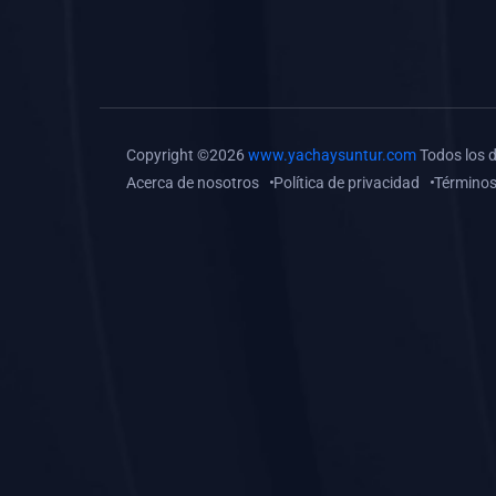
(0)
Tareas o trabajos de
investigación (
monografías, tesis, casos
clínicos, etc.)
(0)
Resolver tareas o
Copyright ©2026
www.yachaysuntur.com
Todos los 
preguntas, hacer trabajos
Acerca de nosotros
Política de privacidad
Términos
académicos o de
investigación (monografías
y otros)
(0)
5. REFORZAMIENTO
ACADÉMICO
(0)
Reforzamiento Personal
(0)
Reforzamiento Grupal
(0)
6. ASESORÍA
(0)
Asesoría Educación
Primaria