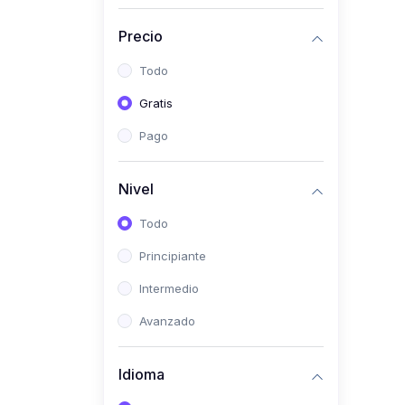
(0)
Historia
Precio
(0)
Arte y Música
Todo
(0)
Desarrollo Web
Gratis
(0)
Desarrollo Móvil
Pago
(0)
Lenguajes de
Programación
Nivel
(0)
Desarrollo de Videojuegos
Todo
(0)
Edición, Diseño Gráfico e
Principiante
Ilustración
(0)
Intermedio
Informática
(0)
Avanzado
Administración, Gestión
Pública y Marketing
Idioma
(0)
Arquitectura e Ingeniería
Civil