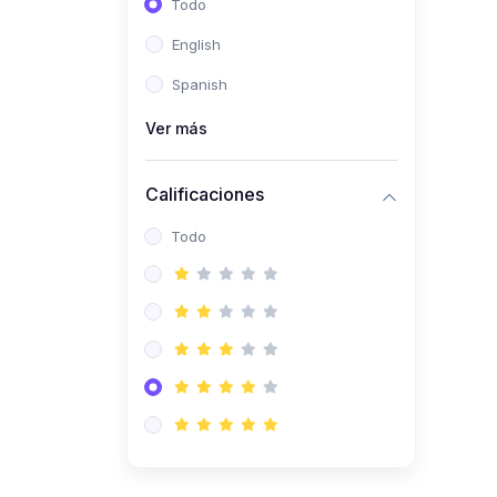
Todo
(0)
Ingeniería de Sistemas
English
(0)
Ingeniería de Software
Spanish
(0)
Ciencia de Datos
Ver más
(0)
Computación Científica
(0)
Ingeniería Mecatrónica
Calificaciones
(0)
Robótica
Todo
(0)
Inteligencia Artificial
(0)
Idiomas
(0)
Lenguaje
(0)
Literatura
(0)
Filosofía
(0)
Psicología