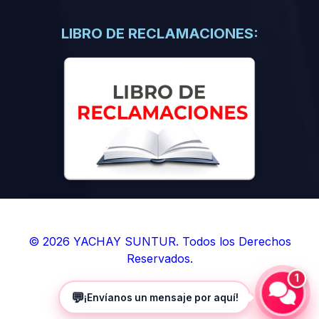
(0)
Libros de Inteligencia Artificial
(0)
Libros de Idiomas
LIBRO DE RECLAMACIONES:
(0)
9. BOLETINES
(0)
Boletines en Ciencias
(0)
Boletines en Ingenierías
(0)
Boletines en Humanidades
(0)
10. REVISTAS
(0)
Revistas en Ciencias
(0)
Revistas en Ingenierías
(0)
Revistas en Humanidades
© 2026 YACHAY SUNTUR. Todos los Derechos
Reservados.
(0)
11. SOFTWARE
1
(0)
Sistemas Operativos
💬
¡Envíanos un mensaje por aquí!
(0)
Aplicaciones