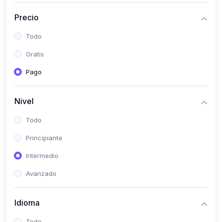
(0)
Historia
Precio
(0)
Arte y Música
Todo
(0)
Desarrollo Web
Gratis
(0)
Desarrollo Móvil
Pago
(0)
Lenguajes de Programación
(0)
Desarrollo de Videojuegos
Nivel
(0)
Edición, Diseño Gráfico e Ilustración
Todo
(0)
Informática
Principiante
(0)
Administración, Gestión Pública y Marketing
Intermedio
(0)
Arquitectura e Ingeniería Civil
Avanzado
(0)
Ingeniería de Sistemas
Idioma
(0)
Ingeniería de Software
(0)
Ciencia de Datos
Todo