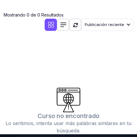
(0)
Clases en vivo por iniciarse
Mostrando 0 de 0 Resultados
(0)
Clases en vivo ya iniciadas
Publicación reciente
(0)
3. CONFERENCIAS
(0)
Conferencias por iniciar
(0)
Conferencias ya iniciadas
(0)
4. RESOLUCIÓN DE TAREAS, TRABAJOS Y PROBLEMAS
ACADÉMICOS
(0)
Banco de Preguntas
(0)
Exámenes
(0)
Tareas o trabajos de investigación ( monografías,
tesis, casos clínicos, etc.)
Curso no encontrado
(0)
Resolver tareas o preguntas, hacer trabajos
Lo sentimos, intenta usar más palabras similares en tu
académicos o de investigación (monografías y otros)
búsqueda.