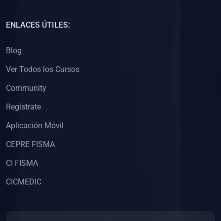
(0)
Capacitación Docentes Universitarios
ENLACES ÚTILES:
(0)
8. LIBROS
Blog
(0)
Libros de Matemáticas
Ver Todos los Cursos
(0)
Libros de Estadística
Community
(0)
Libros de Física
(0)
Libros de Química
Regístrate
(0)
Libros de Biología
Aplicación Móvil
(0)
Libros de Medicina
CEPRE FISMA
(0)
Libros de Economía
CI FISMA
(0)
Libros de Derecho
CICMEDIC
(0)
Libros de Historia
(0)
Libros de Arte y Música