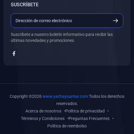
SUSCRÍBETE
(0)
Libros de Desarrollo Web y Móvil
(0)
Libros de Programación
(0)
Libros de Edición, Diseño Gráfico e Ilustración
Suscríbete a nuestro boletín informativo para recibir las
(0)
Libros de Informática
últimas novedades y promociones.
(0)
Libros de Administración, Gestión Pública y Marketing
(0)
Libros de Arquitectura e Ingeniería Civil
(0)
Libros de Ingeniería de Sistemas
(0)
Libros de Ingeniería de Software
(0)
Libros de Ciencia de Datos
Copyright ©2026
www.yachaysuntur.com
Todos los derechos
(0)
Libros de Computación Científica
reservados.
Acerca de nosotros
Política de privacidad
(0)
Libros de Mecatrónica
Términos y Condiciones
Preguntas Frecuentes
(0)
Libros de Robótica
Política de reembolso