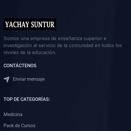
(0)
5. REFORZAMIENTO ACADÉMICO
(0)
Reforzamiento Personal
(0)
Reforzamiento Grupal
(0)
6. ASESORÍA
Somos una empresa de enseñanza superior e
investigación al servicio de la comunidad en todos los
(0)
Asesoría Educación Primaria
niveles de la educación.
(0)
Asesoría Educación Secundaria
CONTÁCTENOS
(0)
Asesoría Educación Preuniversitaria
(0)
Asesoría Educación Universitaria o Pregrado
Enviar mensaje
(0)
Asesoría Educación Postgrado
(0)
7. CAPACITACIÓN DOCENTE
TOP DE CATEGORÍAS:
(0)
Capacitación Docentes de Educación Primaria
Medicina
(0)
Capacitación Docentes de Educación Secundaria
Pack de Cursos
(0)
Capacitación Docentes de Preparación Preuniversitaria