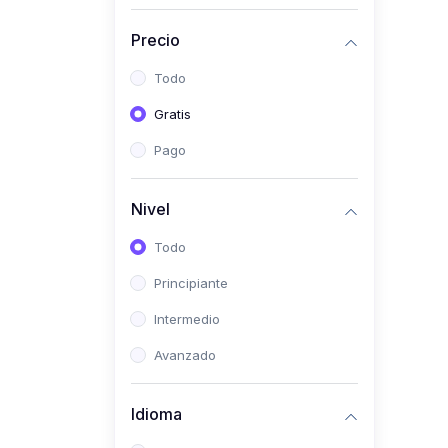
(0)
Historia
Precio
(0)
Arte y Música
Todo
(0)
Desarrollo Web
Gratis
(0)
Desarrollo Móvil
Pago
(0)
Lenguajes de
Programación
Nivel
(0)
Desarrollo de Videojuegos
Todo
(0)
Edición, Diseño Gráfico e
Principiante
Ilustración
(0)
Intermedio
Informática
(0)
Avanzado
Administración, Gestión
Pública y Marketing
Idioma
(0)
Arquitectura e Ingeniería
Civil