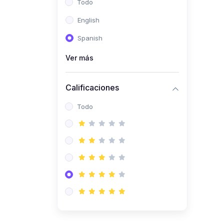
Todo
(0)
Ingeniería de Sistemas
English
(0)
Ingeniería de Software
Spanish
(0)
Ciencia de Datos
Ver más
(0)
Computación Científica
(0)
Ingeniería Mecatrónica
Calificaciones
(0)
Robótica
Todo
(0)
Inteligencia Artificial
(0)
Idiomas
(0)
Lenguaje
(0)
Literatura
(0)
Filosofía
(0)
Psicología