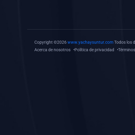
(0)
Tareas o trabajos de
investigación (
monografías, tesis, casos
clínicos, etc.)
(0)
Resolver tareas o
Copyright ©2026
www.yachaysuntur.com
Todos los 
preguntas, hacer trabajos
Acerca de nosotros
Política de privacidad
Términos
académicos o de
investigación (monografías
y otros)
(0)
5. REFORZAMIENTO
ACADÉMICO
(0)
Reforzamiento Personal
(0)
Reforzamiento Grupal
(0)
6. ASESORÍA
(0)
Asesoría Educación
Primaria