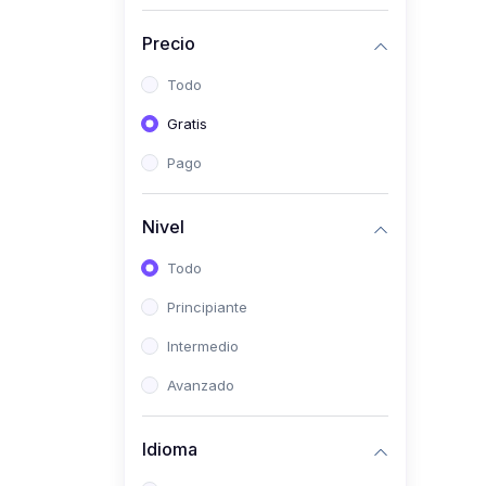
(0)
Historia
Precio
(0)
Arte y Música
Todo
(0)
Desarrollo Web
Gratis
(0)
Desarrollo Móvil
Pago
(0)
Lenguajes de
Programación
Nivel
(0)
Desarrollo de Videojuegos
Todo
(0)
Edición, Diseño Gráfico e
Principiante
Ilustración
(0)
Intermedio
Informática
(0)
Avanzado
Administración, Gestión
Pública y Marketing
Idioma
(0)
Arquitectura e Ingeniería
Civil