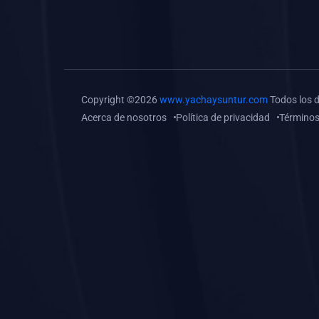
(0)
Tareas o trabajos de
investigación (
monografías, tesis, casos
clínicos, etc.)
(0)
Resolver tareas o
Copyright ©2026
www.yachaysuntur.com
Todos los 
preguntas, hacer trabajos
Acerca de nosotros
Política de privacidad
Términos
académicos o de
investigación (monografías
y otros)
(0)
5. REFORZAMIENTO
ACADÉMICO
(0)
Reforzamiento Personal
(0)
Reforzamiento Grupal
(0)
6. ASESORÍA
(0)
Asesoría Educación
Primaria