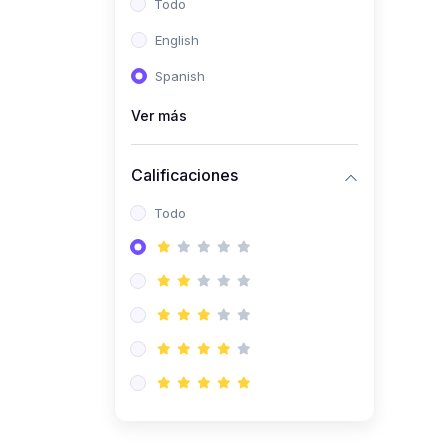
Todo
(0)
Ingeniería de Sistemas
English
(0)
Ingeniería de Software
Spanish
(0)
Ciencia de Datos
Ver más
(0)
Computación Científica
(0)
Ingeniería Mecatrónica
Calificaciones
(0)
Robótica
Todo
(0)
Inteligencia Artificial
(0)
Idiomas
(0)
Lenguaje
(0)
Literatura
(0)
Filosofía
(0)
Psicología