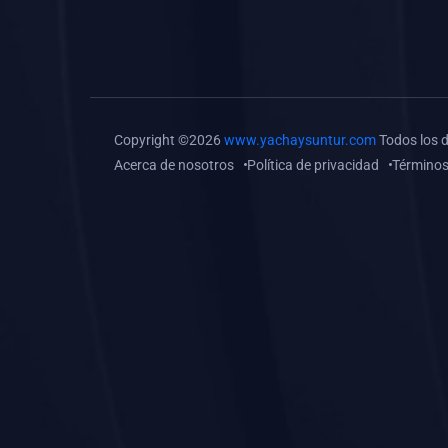
(0)
Tareas o trabajos de
investigación (
monografías, tesis, casos
clínicos, etc.)
(0)
Resolver tareas o
Copyright ©2026
www.yachaysuntur.com
Todos los 
preguntas, hacer trabajos
Acerca de nosotros
Política de privacidad
Términos
académicos o de
investigación (monografías
y otros)
(0)
5. REFORZAMIENTO
ACADÉMICO
(0)
Reforzamiento Personal
(0)
Reforzamiento Grupal
(0)
6. ASESORÍA
(0)
Asesoría Educación
Primaria