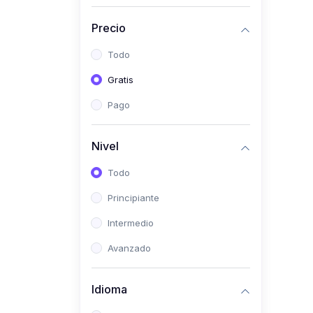
(0)
Historia
Precio
(0)
Arte y Música
Todo
(0)
Desarrollo Web
Gratis
(0)
Desarrollo Móvil
Pago
(0)
Lenguajes de
Programación
Nivel
(0)
Desarrollo de Videojuegos
Todo
(0)
Edición, Diseño Gráfico e
Principiante
Ilustración
(0)
Intermedio
Informática
(0)
Avanzado
Administración, Gestión
Pública y Marketing
Idioma
(0)
Arquitectura e Ingeniería
Civil