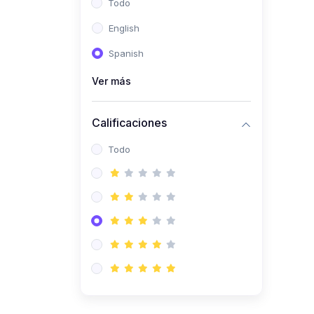
Todo
(0)
Ingeniería de Sistemas
English
(0)
Ingeniería de Software
Spanish
(0)
Ciencia de Datos
Ver más
(0)
Computación Científica
(0)
Ingeniería Mecatrónica
Calificaciones
(0)
Robótica
Todo
(0)
Inteligencia Artificial
(0)
Idiomas
(0)
Lenguaje
(0)
Literatura
(0)
Filosofía
(0)
Psicología