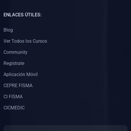
(0)
Capacitación Docentes Universitarios
ENLACES ÚTILES:
(0)
8. LIBROS
Blog
(0)
Libros de Matemáticas
Ver Todos los Cursos
(0)
Libros de Estadística
Community
(0)
Libros de Física
(0)
Libros de Química
Regístrate
(0)
Libros de Biología
Aplicación Móvil
(0)
Libros de Medicina
CEPRE FISMA
(0)
Libros de Economía
CI FISMA
(0)
Libros de Derecho
CICMEDIC
(0)
Libros de Historia
(0)
Libros de Arte y Música