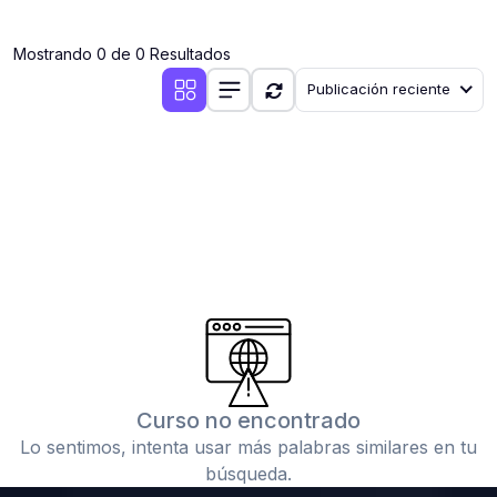
(0)
Clases en vivo por iniciarse
Mostrando 0 de 0 Resultados
(0)
Clases en vivo ya iniciadas
Publicación reciente
(0)
3. CONFERENCIAS
(0)
Conferencias por iniciar
(0)
Conferencias ya iniciadas
(0)
4. RESOLUCIÓN DE TAREAS, TRABAJOS Y PROBLEMAS
ACADÉMICOS
(0)
Banco de Preguntas
(0)
Exámenes
(0)
Tareas o trabajos de investigación ( monografías,
tesis, casos clínicos, etc.)
Curso no encontrado
(0)
Resolver tareas o preguntas, hacer trabajos
Lo sentimos, intenta usar más palabras similares en tu
académicos o de investigación (monografías y otros)
búsqueda.