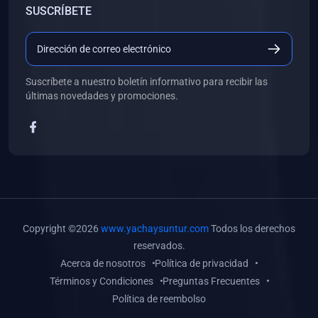
SUSCRÍBETE
(0)
Libros de Desarrollo Web y Móvil
(0)
Libros de Programación
(0)
Libros de Edición, Diseño Gráfico e Ilustración
Suscríbete a nuestro boletín informativo para recibir las
(0)
Libros de Informática
últimas novedades y promociones.
(0)
Libros de Administración, Gestión Pública y Marketing
(0)
Libros de Arquitectura e Ingeniería Civil
(0)
Libros de Ingeniería de Sistemas
(0)
Libros de Ingeniería de Software
(0)
Libros de Ciencia de Datos
Copyright ©2026
www.yachaysuntur.com
Todos los derechos
(0)
Libros de Computación Científica
reservados.
Acerca de nosotros
Política de privacidad
(0)
Libros de Mecatrónica
Términos y Condiciones
Preguntas Frecuentes
(0)
Libros de Robótica
Política de reembolso