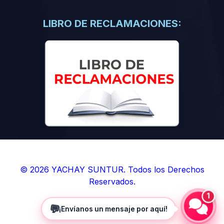
(0)
Libros de Inteligencia Artificial
(0)
Libros de Idiomas
LIBRO DE RECLAMACIONES:
(0)
9. BOLETINES
(0)
Boletines en Ciencias
(0)
Boletines en Ingenierías
(0)
Boletines en Humanidades
(0)
10. REVISTAS
(0)
Revistas en Ciencias
(0)
Revistas en Ingenierías
(0)
Revistas en Humanidades
© 2026 YACHAY SUNTUR. Todos los Derechos
Reservados.
(0)
11. SOFTWARE
1
(0)
Sistemas Operativos
💬
¡Envíanos un mensaje por aquí!
(0)
Aplicaciones