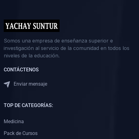
(0)
5. REFORZAMIENTO ACADÉMICO
(0)
Reforzamiento Personal
(0)
Reforzamiento Grupal
(0)
6. ASESORÍA
Somos una empresa de enseñanza superior e
investigación al servicio de la comunidad en todos los
(0)
Asesoría Educación Primaria
niveles de la educación.
(0)
Asesoría Educación Secundaria
CONTÁCTENOS
(0)
Asesoría Educación Preuniversitaria
(0)
Asesoría Educación Universitaria o Pregrado
Enviar mensaje
(0)
Asesoría Educación Postgrado
(0)
7. CAPACITACIÓN DOCENTE
TOP DE CATEGORÍAS:
(0)
Capacitación Docentes de Educación Primaria
Medicina
(0)
Capacitación Docentes de Educación Secundaria
Pack de Cursos
(0)
Capacitación Docentes de Preparación Preuniversitaria