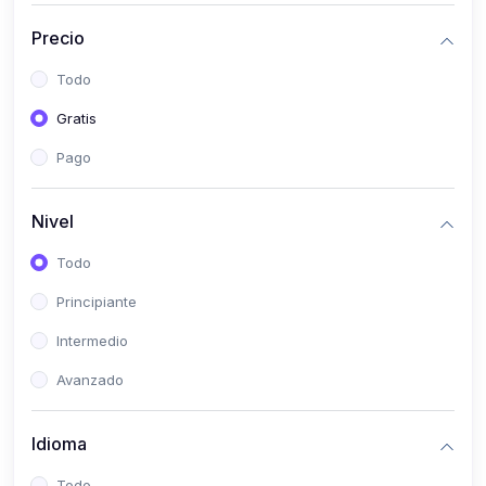
(0)
Historia
Precio
(0)
Arte y Música
Todo
(0)
Desarrollo Web
Gratis
(0)
Desarrollo Móvil
Pago
(0)
Lenguajes de Programación
(0)
Desarrollo de Videojuegos
Nivel
(0)
Edición, Diseño Gráfico e Ilustración
Todo
(0)
Informática
Principiante
(0)
Administración, Gestión Pública y Marketing
Intermedio
(0)
Arquitectura e Ingeniería Civil
Avanzado
(0)
Ingeniería de Sistemas
Idioma
(0)
Ingeniería de Software
(0)
Ciencia de Datos
Todo