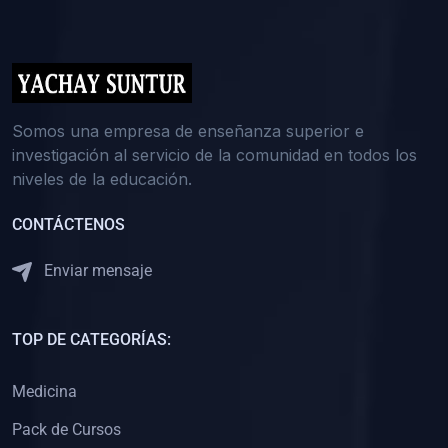
(0)
5. REFORZAMIENTO ACADÉMICO
(0)
Reforzamiento Personal
(0)
Reforzamiento Grupal
(0)
6. ASESORÍA
Somos una empresa de enseñanza superior e
investigación al servicio de la comunidad en todos los
(0)
Asesoría Educación Primaria
niveles de la educación.
(0)
Asesoría Educación Secundaria
CONTÁCTENOS
(0)
Asesoría Educación Preuniversitaria
(0)
Asesoría Educación Universitaria o Pregrado
Enviar mensaje
(0)
Asesoría Educación Postgrado
(0)
7. CAPACITACIÓN DOCENTE
TOP DE CATEGORÍAS:
(0)
Capacitación Docentes de Educación Primaria
Medicina
(0)
Capacitación Docentes de Educación Secundaria
Pack de Cursos
(0)
Capacitación Docentes de Preparación Preuniversitaria