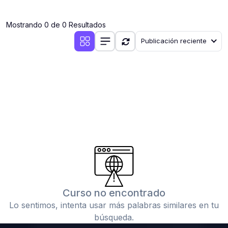
(0)
Clases en vivo por iniciarse
Mostrando 0 de 0 Resultados
(0)
Clases en vivo ya iniciadas
Publicación reciente
(0)
3. CONFERENCIAS
(0)
Conferencias por iniciar
(0)
Conferencias ya iniciadas
(0)
4. RESOLUCIÓN DE TAREAS, TRABAJOS Y PROBLEMAS
ACADÉMICOS
(0)
Banco de Preguntas
(0)
Exámenes
(0)
Tareas o trabajos de investigación ( monografías,
tesis, casos clínicos, etc.)
Curso no encontrado
(0)
Resolver tareas o preguntas, hacer trabajos
Lo sentimos, intenta usar más palabras similares en tu
académicos o de investigación (monografías y otros)
búsqueda.