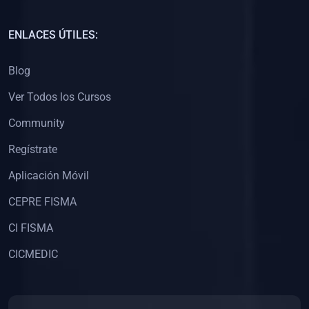
(0)
Capacitación Docentes Universitarios
ENLACES ÚTILES:
(0)
8. LIBROS
Blog
(0)
Libros de Matemáticas
Ver Todos los Cursos
(0)
Libros de Estadística
Community
(0)
Libros de Física
(0)
Libros de Química
Regístrate
(0)
Libros de Biología
Aplicación Móvil
(0)
Libros de Medicina
CEPRE FISMA
(0)
Libros de Economía
CI FISMA
(0)
Libros de Derecho
CICMEDIC
(0)
Libros de Historia
(0)
Libros de Arte y Música