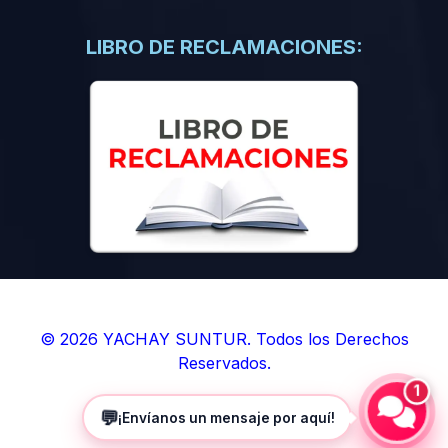
(0)
Libros de Inteligencia Artificial
(0)
Libros de Idiomas
LIBRO DE RECLAMACIONES:
(0)
9. BOLETINES
(0)
Boletines en Ciencias
(0)
Boletines en Ingenierías
(0)
Boletines en Humanidades
(0)
10. REVISTAS
(0)
Revistas en Ciencias
(0)
Revistas en Ingenierías
(0)
Revistas en Humanidades
© 2026 YACHAY SUNTUR. Todos los Derechos
Reservados.
(0)
11. SOFTWARE
1
(0)
Sistemas Operativos
💬
¡Envíanos un mensaje por aquí!
(0)
Aplicaciones