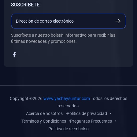
SUSCRÍBETE
(0)
Libros de Desarrollo Web y Móvil
(0)
Libros de Programación
(0)
Libros de Edición, Diseño Gráfico e Ilustración
Suscríbete a nuestro boletín informativo para recibir las
(0)
Libros de Informática
últimas novedades y promociones.
(0)
Libros de Administración, Gestión Pública y Marketing
(0)
Libros de Arquitectura e Ingeniería Civil
(0)
Libros de Ingeniería de Sistemas
(0)
Libros de Ingeniería de Software
(0)
Libros de Ciencia de Datos
Copyright ©2026
www.yachaysuntur.com
Todos los derechos
(0)
Libros de Computación Científica
reservados.
Acerca de nosotros
Política de privacidad
(0)
Libros de Mecatrónica
Términos y Condiciones
Preguntas Frecuentes
(0)
Libros de Robótica
Política de reembolso