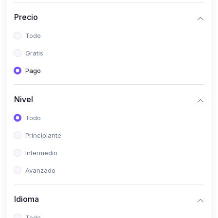
(0)
Historia
Precio
(0)
Arte y Música
Todo
(0)
Desarrollo Web
Gratis
(0)
Desarrollo Móvil
Pago
(0)
Lenguajes de Programación
(0)
Desarrollo de Videojuegos
Nivel
(0)
Edición, Diseño Gráfico e Ilustración
Todo
(0)
Informática
Principiante
(0)
Administración, Gestión Pública y Marketing
Intermedio
(0)
Arquitectura e Ingeniería Civil
Avanzado
(0)
Ingeniería de Sistemas
Idioma
(0)
Ingeniería de Software
(0)
Ciencia de Datos
Todo