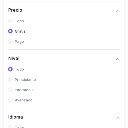
(0)
Historia
Precio
(0)
Arte y Música
Todo
(0)
Desarrollo Web
Gratis
(0)
Desarrollo Móvil
Pago
(0)
Lenguajes de Programación
(0)
Desarrollo de Videojuegos
Nivel
(0)
Edición, Diseño Gráfico e Ilustración
Todo
(0)
Informática
Principiante
(0)
Administración, Gestión Pública y Marketing
Intermedio
(0)
Arquitectura e Ingeniería Civil
Avanzado
(0)
Ingeniería de Sistemas
Idioma
(0)
Ingeniería de Software
(0)
Ciencia de Datos
Todo