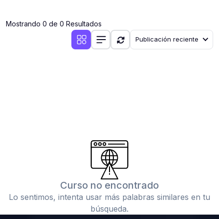
(0)
Clases en vivo por iniciarse
Mostrando 0 de 0 Resultados
(0)
Clases en vivo ya iniciadas
Publicación reciente
(0)
3. CONFERENCIAS
(0)
Conferencias por iniciar
(0)
Conferencias ya iniciadas
(0)
4. RESOLUCIÓN DE TAREAS, TRABAJOS Y PROBLEMAS
ACADÉMICOS
(0)
Banco de Preguntas
(0)
Exámenes
(0)
Tareas o trabajos de investigación ( monografías,
tesis, casos clínicos, etc.)
Curso no encontrado
(0)
Resolver tareas o preguntas, hacer trabajos
Lo sentimos, intenta usar más palabras similares en tu
académicos o de investigación (monografías y otros)
búsqueda.