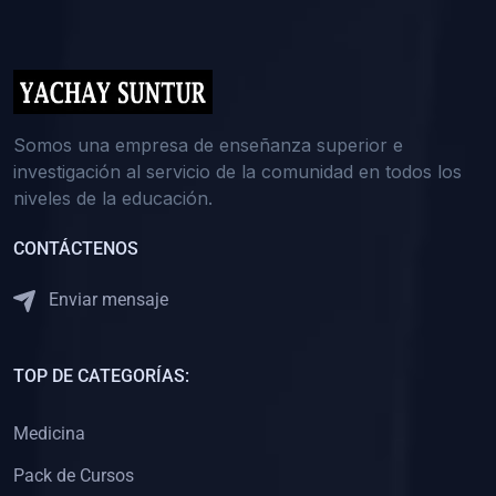
(0)
5. REFORZAMIENTO ACADÉMICO
(0)
Reforzamiento Personal
(0)
Reforzamiento Grupal
(0)
6. ASESORÍA
Somos una empresa de enseñanza superior e
investigación al servicio de la comunidad en todos los
(0)
Asesoría Educación Primaria
niveles de la educación.
(0)
Asesoría Educación Secundaria
CONTÁCTENOS
(0)
Asesoría Educación Preuniversitaria
(0)
Asesoría Educación Universitaria o Pregrado
Enviar mensaje
(0)
Asesoría Educación Postgrado
(0)
7. CAPACITACIÓN DOCENTE
TOP DE CATEGORÍAS:
(0)
Capacitación Docentes de Educación Primaria
Medicina
(0)
Capacitación Docentes de Educación Secundaria
Pack de Cursos
(0)
Capacitación Docentes de Preparación Preuniversitaria