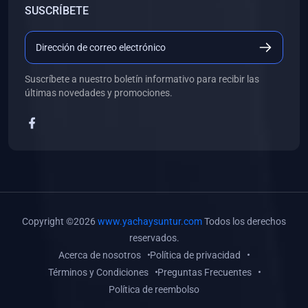
SUSCRÍBETE
(0)
Libros de Desarrollo Web y Móvil
(0)
Libros de Programación
(0)
Libros de Edición, Diseño Gráfico e Ilustración
Suscríbete a nuestro boletín informativo para recibir las
(0)
Libros de Informática
últimas novedades y promociones.
(0)
Libros de Administración, Gestión Pública y Marketing
(0)
Libros de Arquitectura e Ingeniería Civil
(0)
Libros de Ingeniería de Sistemas
(0)
Libros de Ingeniería de Software
(0)
Libros de Ciencia de Datos
Copyright ©2026
www.yachaysuntur.com
Todos los derechos
(0)
Libros de Computación Científica
reservados.
Acerca de nosotros
Política de privacidad
(0)
Libros de Mecatrónica
Términos y Condiciones
Preguntas Frecuentes
(0)
Libros de Robótica
Política de reembolso