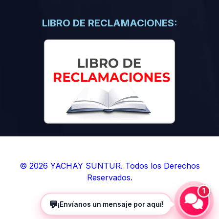
(0)
Libros de Inteligencia Artificial
(0)
Libros de Idiomas
LIBRO DE RECLAMACIONES:
(0)
9. BOLETINES
(0)
Boletines en Ciencias
(0)
Boletines en Ingenierías
(0)
Boletines en Humanidades
(0)
10. REVISTAS
(0)
Revistas en Ciencias
(0)
Revistas en Ingenierías
(0)
Revistas en Humanidades
© 2026 YACHAY SUNTUR. Todos los Derechos
Reservados.
(0)
11. SOFTWARE
1
(0)
Sistemas Operativos
💬
¡Envíanos un mensaje por aquí!
(0)
Aplicaciones