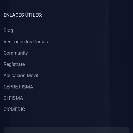
(0)
Capacitación Docentes Universitarios
ENLACES ÚTILES:
(0)
8. LIBROS
Blog
(0)
Libros de Matemáticas
Ver Todos los Cursos
(0)
Libros de Estadística
Community
(0)
Libros de Física
(0)
Libros de Química
Regístrate
(0)
Libros de Biología
Aplicación Móvil
(0)
Libros de Medicina
CEPRE FISMA
(0)
Libros de Economía
CI FISMA
(0)
Libros de Derecho
CICMEDIC
(0)
Libros de Historia
(0)
Libros de Arte y Música