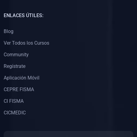
(0)
Capacitación Docentes Universitarios
ENLACES ÚTILES:
(0)
8. LIBROS
Blog
(0)
Libros de Matemáticas
Ver Todos los Cursos
(0)
Libros de Estadística
Community
(0)
Libros de Física
(0)
Libros de Química
Regístrate
(0)
Libros de Biología
Aplicación Móvil
(0)
Libros de Medicina
CEPRE FISMA
(0)
Libros de Economía
CI FISMA
(0)
Libros de Derecho
CICMEDIC
(0)
Libros de Historia
(0)
Libros de Arte y Música