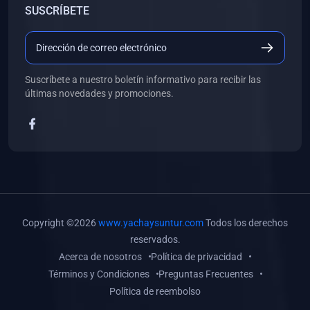
SUSCRÍBETE
(0)
Libros de Desarrollo Web y Móvil
(0)
Libros de Programación
(0)
Libros de Edición, Diseño Gráfico e Ilustración
Suscríbete a nuestro boletín informativo para recibir las
(0)
Libros de Informática
últimas novedades y promociones.
(0)
Libros de Administración, Gestión Pública y Marketing
(0)
Libros de Arquitectura e Ingeniería Civil
(0)
Libros de Ingeniería de Sistemas
(0)
Libros de Ingeniería de Software
(0)
Libros de Ciencia de Datos
Copyright ©2026
www.yachaysuntur.com
Todos los derechos
(0)
Libros de Computación Científica
reservados.
Acerca de nosotros
Política de privacidad
(0)
Libros de Mecatrónica
Términos y Condiciones
Preguntas Frecuentes
(0)
Libros de Robótica
Política de reembolso