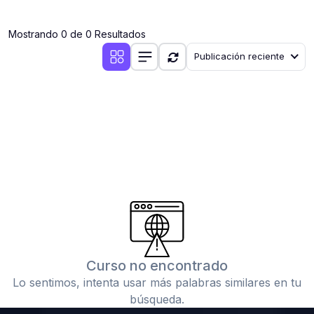
(0)
Clases en vivo por iniciarse
Mostrando 0 de 0 Resultados
(0)
Clases en vivo ya iniciadas
Publicación reciente
(0)
3. CONFERENCIAS
(0)
Conferencias por iniciar
(0)
Conferencias ya iniciadas
(0)
4. RESOLUCIÓN DE TAREAS, TRABAJOS Y PROBLEMAS
ACADÉMICOS
(0)
Banco de Preguntas
(0)
Exámenes
(0)
Tareas o trabajos de investigación ( monografías,
tesis, casos clínicos, etc.)
Curso no encontrado
(0)
Resolver tareas o preguntas, hacer trabajos
Lo sentimos, intenta usar más palabras similares en tu
académicos o de investigación (monografías y otros)
búsqueda.