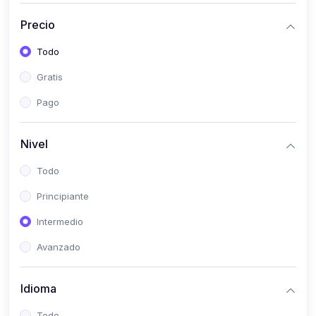
(0)
Historia
Precio
(0)
Arte y Música
Todo
(0)
Desarrollo Web
Gratis
(0)
Desarrollo Móvil
Pago
(0)
Lenguajes de Programación
(0)
Desarrollo de Videojuegos
Nivel
(0)
Edición, Diseño Gráfico e Ilustración
Todo
(0)
Informática
Principiante
(0)
Administración, Gestión Pública y Marketing
Intermedio
(0)
Arquitectura e Ingeniería Civil
Avanzado
(0)
Ingeniería de Sistemas
Idioma
(0)
Ingeniería de Software
(0)
Ciencia de Datos
Todo