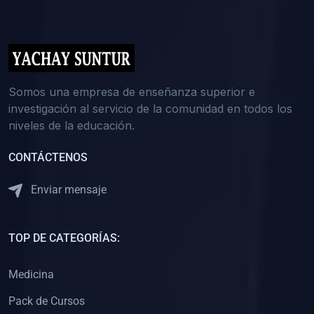
(0)
5. REFORZAMIENTO ACADÉMICO
(0)
Reforzamiento Personal
(0)
Reforzamiento Grupal
(0)
6. ASESORÍA
Somos una empresa de enseñanza superior e
investigación al servicio de la comunidad en todos los
(0)
Asesoría Educación Primaria
niveles de la educación.
(0)
Asesoría Educación Secundaria
CONTÁCTENOS
(0)
Asesoría Educación Preuniversitaria
(0)
Asesoría Educación Universitaria o Pregrado
Enviar mensaje
(0)
Asesoría Educación Postgrado
(0)
7. CAPACITACIÓN DOCENTE
TOP DE CATEGORÍAS:
(0)
Capacitación Docentes de Educación Primaria
Medicina
(0)
Capacitación Docentes de Educación Secundaria
Pack de Cursos
(0)
Capacitación Docentes de Preparación Preuniversitaria