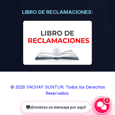
(0)
Libros de Inteligencia Artificial
(0)
Libros de Idiomas
LIBRO DE RECLAMACIONES:
(0)
9. BOLETINES
(0)
Boletines en Ciencias
(0)
Boletines en Ingenierías
(0)
Boletines en Humanidades
(0)
10. REVISTAS
(0)
Revistas en Ciencias
(0)
Revistas en Ingenierías
(0)
Revistas en Humanidades
© 2026 YACHAY SUNTUR. Todos los Derechos
Reservados.
(0)
11. SOFTWARE
1
(0)
Sistemas Operativos
💬
¡Envíanos un mensaje por aquí!
(0)
Aplicaciones