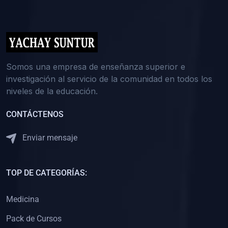
(0)
5. REFORZAMIENTO ACADÉMICO
(0)
Reforzamiento Personal
(0)
Reforzamiento Grupal
(0)
6. ASESORÍA
Somos una empresa de enseñanza superior e
investigación al servicio de la comunidad en todos los
(0)
Asesoría Educación Primaria
niveles de la educación.
(0)
Asesoría Educación Secundaria
CONTÁCTENOS
(0)
Asesoría Educación Preuniversitaria
(0)
Asesoría Educación Universitaria o Pregrado
Enviar mensaje
(0)
Asesoría Educación Postgrado
(0)
7. CAPACITACIÓN DOCENTE
TOP DE CATEGORÍAS:
(0)
Capacitación Docentes de Educación Primaria
Medicina
(0)
Capacitación Docentes de Educación Secundaria
Pack de Cursos
(0)
Capacitación Docentes de Preparación Preuniversitaria