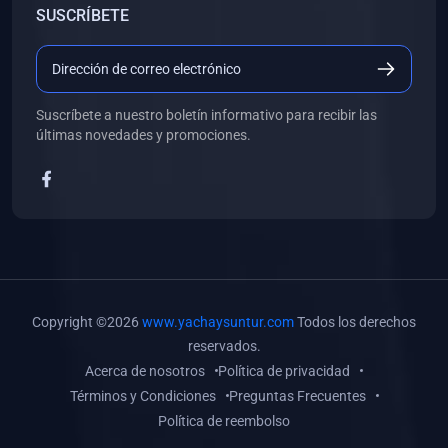
SUSCRÍBETE
(0)
Libros de Desarrollo Web y Móvil
(0)
Libros de Programación
(0)
Libros de Edición, Diseño Gráfico e Ilustración
Suscríbete a nuestro boletín informativo para recibir las
(0)
Libros de Informática
últimas novedades y promociones.
(0)
Libros de Administración, Gestión Pública y Marketing
(0)
Libros de Arquitectura e Ingeniería Civil
(0)
Libros de Ingeniería de Sistemas
(0)
Libros de Ingeniería de Software
(0)
Libros de Ciencia de Datos
Copyright ©2026
www.yachaysuntur.com
Todos los derechos
(0)
Libros de Computación Científica
reservados.
Acerca de nosotros
Política de privacidad
(0)
Libros de Mecatrónica
Términos y Condiciones
Preguntas Frecuentes
(0)
Libros de Robótica
Política de reembolso