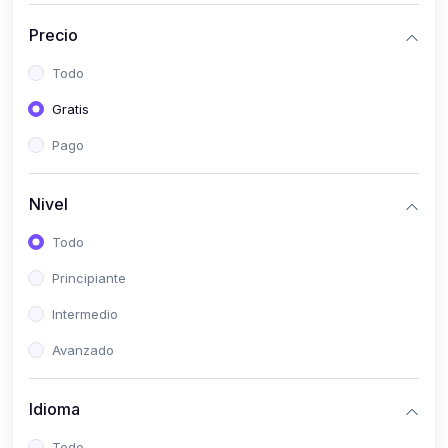
(0)
Historia
Precio
(0)
Arte y Música
Todo
(0)
Desarrollo Web
Gratis
(0)
Desarrollo Móvil
Pago
(0)
Lenguajes de Programación
(0)
Desarrollo de Videojuegos
Nivel
(0)
Edición, Diseño Gráfico e Ilustración
Todo
(0)
Informática
Principiante
(0)
Administración, Gestión Pública y Marketing
Intermedio
(0)
Arquitectura e Ingeniería Civil
Avanzado
(0)
Ingeniería de Sistemas
Idioma
(0)
Ingeniería de Software
(0)
Ciencia de Datos
Todo