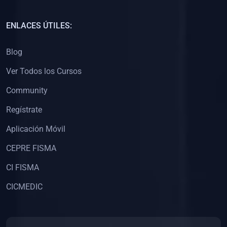
(0)
Capacitación Docentes Universitarios
ENLACES ÚTILES:
(0)
8. LIBROS
Blog
(0)
Libros de Matemáticas
Ver Todos los Cursos
(0)
Libros de Estadística
Community
(0)
Libros de Física
(0)
Libros de Química
Regístrate
(0)
Libros de Biología
Aplicación Móvil
(0)
Libros de Medicina
CEPRE FISMA
(0)
Libros de Economía
CI FISMA
(0)
Libros de Derecho
CICMEDIC
(0)
Libros de Historia
(0)
Libros de Arte y Música