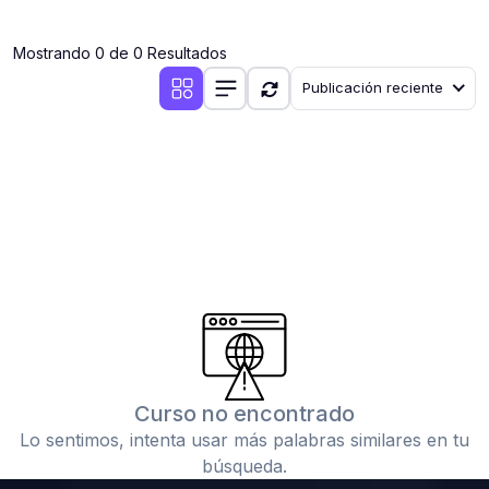
(0)
Clases en vivo por iniciarse
Mostrando 0 de 0 Resultados
(0)
Clases en vivo ya iniciadas
Publicación reciente
(0)
3. CONFERENCIAS
(0)
Conferencias por iniciar
(0)
Conferencias ya iniciadas
(0)
4. RESOLUCIÓN DE TAREAS, TRABAJOS Y PROBLEMAS
ACADÉMICOS
(0)
Banco de Preguntas
(0)
Exámenes
(0)
Tareas o trabajos de investigación ( monografías,
tesis, casos clínicos, etc.)
Curso no encontrado
(0)
Resolver tareas o preguntas, hacer trabajos
Lo sentimos, intenta usar más palabras similares en tu
académicos o de investigación (monografías y otros)
búsqueda.