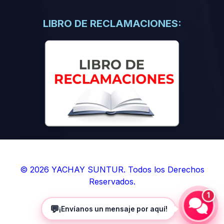
(0)
Libros de Inteligencia Artificial
(0)
Libros de Idiomas
LIBRO DE RECLAMACIONES:
(0)
9. BOLETINES
(0)
Boletines en Ciencias
(0)
Boletines en Ingenierías
(0)
Boletines en Humanidades
(0)
10. REVISTAS
(0)
Revistas en Ciencias
(0)
Revistas en Ingenierías
(0)
Revistas en Humanidades
© 2026 YACHAY SUNTUR. Todos los Derechos
Reservados.
(0)
11. SOFTWARE
1
(0)
Sistemas Operativos
💬
¡Envíanos un mensaje por aquí!
(0)
Aplicaciones