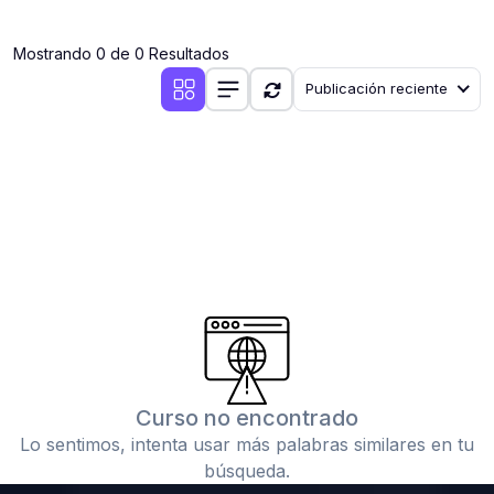
(0)
Clases en vivo por iniciarse
Mostrando 0 de 0 Resultados
(0)
Clases en vivo ya iniciadas
Publicación reciente
(0)
3. CONFERENCIAS
(0)
Conferencias por iniciar
(0)
Conferencias ya iniciadas
(0)
4. RESOLUCIÓN DE TAREAS, TRABAJOS Y PROBLEMAS
ACADÉMICOS
(0)
Banco de Preguntas
(0)
Exámenes
(0)
Tareas o trabajos de investigación ( monografías,
tesis, casos clínicos, etc.)
Curso no encontrado
(0)
Resolver tareas o preguntas, hacer trabajos
Lo sentimos, intenta usar más palabras similares en tu
académicos o de investigación (monografías y otros)
búsqueda.