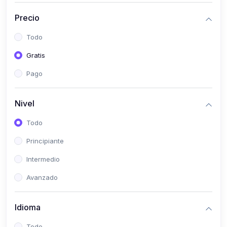
(0)
Historia
Precio
(0)
Arte y Música
Todo
(0)
Desarrollo Web
Gratis
(0)
Desarrollo Móvil
Pago
(0)
Lenguajes de Programación
(0)
Desarrollo de Videojuegos
Nivel
(0)
Edición, Diseño Gráfico e Ilustración
Todo
(0)
Informática
Principiante
(0)
Administración, Gestión Pública y Marketing
Intermedio
(0)
Arquitectura e Ingeniería Civil
Avanzado
(0)
Ingeniería de Sistemas
Idioma
(0)
Ingeniería de Software
(0)
Ciencia de Datos
Todo