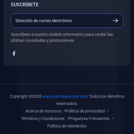
SUSCRÍBETE
(0)
Libros de Desarrollo Web y Móvil
(0)
Libros de Programación
(0)
Libros de Edición, Diseño Gráfico e Ilustración
Suscríbete a nuestro boletín informativo para recibir las
(0)
Libros de Informática
últimas novedades y promociones.
(0)
Libros de Administración, Gestión Pública y Marketing
(0)
Libros de Arquitectura e Ingeniería Civil
(0)
Libros de Ingeniería de Sistemas
(0)
Libros de Ingeniería de Software
(0)
Libros de Ciencia de Datos
Copyright ©2026
www.yachaysuntur.com
Todos los derechos
(0)
Libros de Computación Científica
reservados.
Acerca de nosotros
Política de privacidad
(0)
Libros de Mecatrónica
Términos y Condiciones
Preguntas Frecuentes
(0)
Libros de Robótica
Política de reembolso