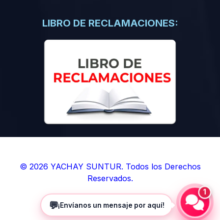
(0)
Libros de Inteligencia Artificial
(0)
Libros de Idiomas
LIBRO DE RECLAMACIONES:
(0)
9. BOLETINES
(0)
Boletines en Ciencias
(0)
Boletines en Ingenierías
(0)
Boletines en Humanidades
(0)
10. REVISTAS
(0)
Revistas en Ciencias
(0)
Revistas en Ingenierías
(0)
Revistas en Humanidades
© 2026 YACHAY SUNTUR. Todos los Derechos
Reservados.
(0)
11. SOFTWARE
1
(0)
Sistemas Operativos
💬
¡Envíanos un mensaje por aquí!
(0)
Aplicaciones