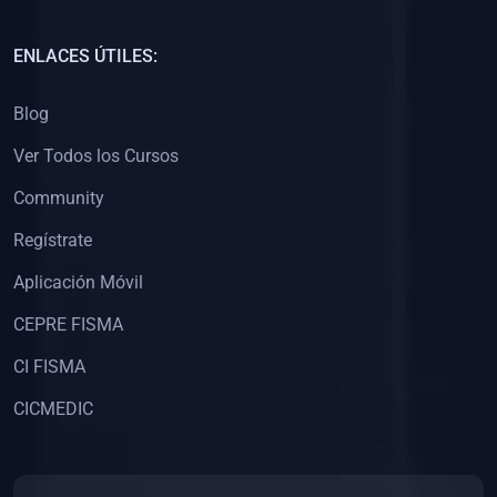
(0)
Capacitación Docentes Universitarios
ENLACES ÚTILES:
(0)
8. LIBROS
Blog
(0)
Libros de Matemáticas
Ver Todos los Cursos
(0)
Libros de Estadística
Community
(0)
Libros de Física
(0)
Libros de Química
Regístrate
(0)
Libros de Biología
Aplicación Móvil
(0)
Libros de Medicina
CEPRE FISMA
(0)
Libros de Economía
CI FISMA
(0)
Libros de Derecho
CICMEDIC
(0)
Libros de Historia
(0)
Libros de Arte y Música