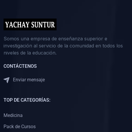
(0)
5. REFORZAMIENTO ACADÉMICO
(0)
Reforzamiento Personal
(0)
Reforzamiento Grupal
(0)
6. ASESORÍA
Somos una empresa de enseñanza superior e
investigación al servicio de la comunidad en todos los
(0)
Asesoría Educación Primaria
niveles de la educación.
(0)
Asesoría Educación Secundaria
CONTÁCTENOS
(0)
Asesoría Educación Preuniversitaria
(0)
Asesoría Educación Universitaria o Pregrado
Enviar mensaje
(0)
Asesoría Educación Postgrado
(0)
7. CAPACITACIÓN DOCENTE
TOP DE CATEGORÍAS:
(0)
Capacitación Docentes de Educación Primaria
Medicina
(0)
Capacitación Docentes de Educación Secundaria
Pack de Cursos
(0)
Capacitación Docentes de Preparación Preuniversitaria