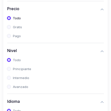
(0)
Historia
Precio
(0)
Arte y Música
Todo
(0)
Desarrollo Web
Gratis
(0)
Desarrollo Móvil
Pago
(0)
Lenguajes de Programación
(0)
Desarrollo de Videojuegos
Nivel
(0)
Edición, Diseño Gráfico e Ilustración
Todo
(0)
Informática
Principiante
(0)
Administración, Gestión Pública y Marketing
Intermedio
(0)
Arquitectura e Ingeniería Civil
Avanzado
(0)
Ingeniería de Sistemas
Idioma
(0)
Ingeniería de Software
(0)
Ciencia de Datos
Todo