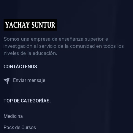
(0)
5. REFORZAMIENTO ACADÉMICO
(0)
Reforzamiento Personal
(0)
Reforzamiento Grupal
(0)
6. ASESORÍA
Somos una empresa de enseñanza superior e
investigación al servicio de la comunidad en todos los
(0)
Asesoría Educación Primaria
niveles de la educación.
(0)
Asesoría Educación Secundaria
CONTÁCTENOS
(0)
Asesoría Educación Preuniversitaria
(0)
Asesoría Educación Universitaria o Pregrado
Enviar mensaje
(0)
Asesoría Educación Postgrado
(0)
7. CAPACITACIÓN DOCENTE
TOP DE CATEGORÍAS:
(0)
Capacitación Docentes de Educación Primaria
Medicina
(0)
Capacitación Docentes de Educación Secundaria
Pack de Cursos
(0)
Capacitación Docentes de Preparación Preuniversitaria