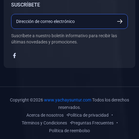
SUSCRÍBETE
(0)
Libros de Desarrollo Web y Móvil
(0)
Libros de Programación
(0)
Libros de Edición, Diseño Gráfico e Ilustración
Suscríbete a nuestro boletín informativo para recibir las
(0)
Libros de Informática
últimas novedades y promociones.
(0)
Libros de Administración, Gestión Pública y Marketing
(0)
Libros de Arquitectura e Ingeniería Civil
(0)
Libros de Ingeniería de Sistemas
(0)
Libros de Ingeniería de Software
(0)
Libros de Ciencia de Datos
Copyright ©2026
www.yachaysuntur.com
Todos los derechos
(0)
Libros de Computación Científica
reservados.
Acerca de nosotros
Política de privacidad
(0)
Libros de Mecatrónica
Términos y Condiciones
Preguntas Frecuentes
(0)
Libros de Robótica
Política de reembolso