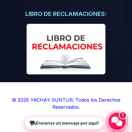
(0)
Libros de Inteligencia Artificial
(0)
Libros de Idiomas
LIBRO DE RECLAMACIONES:
(0)
9. BOLETINES
(0)
Boletines en Ciencias
(0)
Boletines en Ingenierías
(0)
Boletines en Humanidades
(0)
10. REVISTAS
(0)
Revistas en Ciencias
(0)
Revistas en Ingenierías
(0)
Revistas en Humanidades
© 2026 YACHAY SUNTUR. Todos los Derechos
Reservados.
(0)
11. SOFTWARE
1
(0)
Sistemas Operativos
💬
¡Envíanos un mensaje por aquí!
(0)
Aplicaciones