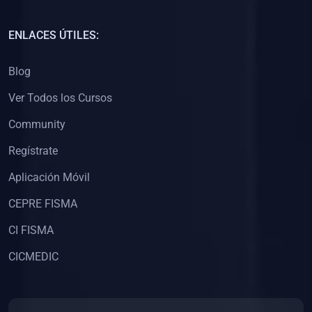
(0)
Capacitación Docentes Universitarios
ENLACES ÚTILES:
(0)
8. LIBROS
Blog
(0)
Libros de Matemáticas
Ver Todos los Cursos
(0)
Libros de Estadística
Community
(0)
Libros de Física
(0)
Libros de Química
Regístrate
(0)
Libros de Biología
Aplicación Móvil
(0)
Libros de Medicina
CEPRE FISMA
(0)
Libros de Economía
CI FISMA
(0)
Libros de Derecho
CICMEDIC
(0)
Libros de Historia
(0)
Libros de Arte y Música