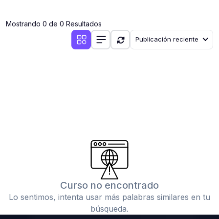
(0)
Clases en vivo por iniciarse
Mostrando 0 de 0 Resultados
(0)
Clases en vivo ya iniciadas
Publicación reciente
(0)
3. CONFERENCIAS
(0)
Conferencias por iniciar
(0)
Conferencias ya iniciadas
(0)
4. RESOLUCIÓN DE TAREAS, TRABAJOS Y PROBLEMAS
ACADÉMICOS
(0)
Banco de Preguntas
(0)
Exámenes
(0)
Tareas o trabajos de investigación ( monografías,
tesis, casos clínicos, etc.)
Curso no encontrado
(0)
Resolver tareas o preguntas, hacer trabajos
Lo sentimos, intenta usar más palabras similares en tu
académicos o de investigación (monografías y otros)
búsqueda.