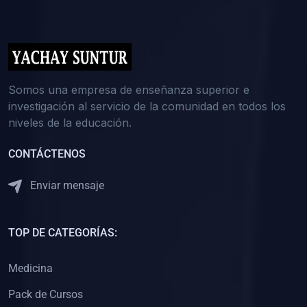
(0)
5. REFORZAMIENTO ACADÉMICO
(0)
Reforzamiento Personal
(0)
Reforzamiento Grupal
(0)
6. ASESORÍA
Somos una empresa de enseñanza superior e
investigación al servicio de la comunidad en todos los
(0)
Asesoría Educación Primaria
niveles de la educación.
(0)
Asesoría Educación Secundaria
CONTÁCTENOS
(0)
Asesoría Educación Preuniversitaria
(0)
Asesoría Educación Universitaria o Pregrado
Enviar mensaje
(0)
Asesoría Educación Postgrado
(0)
7. CAPACITACIÓN DOCENTE
TOP DE CATEGORÍAS:
(0)
Capacitación Docentes de Educación Primaria
Medicina
(0)
Capacitación Docentes de Educación Secundaria
Pack de Cursos
(0)
Capacitación Docentes de Preparación Preuniversitaria