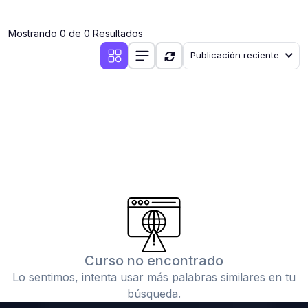
(0)
Clases en vivo por iniciarse
Mostrando 0 de 0 Resultados
(0)
Clases en vivo ya iniciadas
Publicación reciente
(0)
3. CONFERENCIAS
(0)
Conferencias por iniciar
(0)
Conferencias ya iniciadas
(0)
4. RESOLUCIÓN DE TAREAS, TRABAJOS Y PROBLEMAS
ACADÉMICOS
(0)
Banco de Preguntas
(0)
Exámenes
(0)
Tareas o trabajos de investigación ( monografías,
tesis, casos clínicos, etc.)
Curso no encontrado
(0)
Resolver tareas o preguntas, hacer trabajos
Lo sentimos, intenta usar más palabras similares en tu
académicos o de investigación (monografías y otros)
búsqueda.