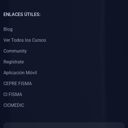
(0)
Capacitación Docentes Universitarios
ENLACES ÚTILES:
(0)
8. LIBROS
Blog
(0)
Libros de Matemáticas
Ver Todos los Cursos
(0)
Libros de Estadística
Community
(0)
Libros de Física
(0)
Libros de Química
Regístrate
(0)
Libros de Biología
Aplicación Móvil
(0)
Libros de Medicina
CEPRE FISMA
(0)
Libros de Economía
CI FISMA
(0)
Libros de Derecho
CICMEDIC
(0)
Libros de Historia
(0)
Libros de Arte y Música