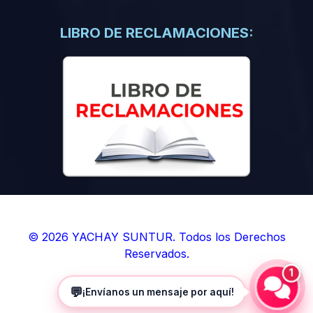
(0)
Libros de Inteligencia Artificial
(0)
Libros de Idiomas
LIBRO DE RECLAMACIONES:
(0)
9. BOLETINES
(0)
Boletines en Ciencias
(0)
Boletines en Ingenierías
(0)
Boletines en Humanidades
(0)
10. REVISTAS
(0)
Revistas en Ciencias
(0)
Revistas en Ingenierías
(0)
Revistas en Humanidades
© 2026 YACHAY SUNTUR. Todos los Derechos
Reservados.
(0)
11. SOFTWARE
1
(0)
Sistemas Operativos
💬
¡Envíanos un mensaje por aquí!
(0)
Aplicaciones