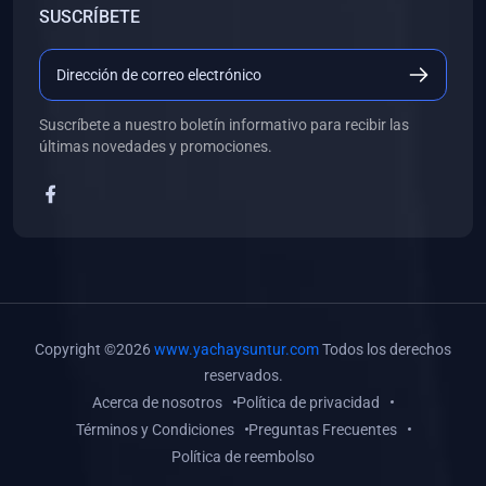
SUSCRÍBETE
(0)
Libros de Desarrollo Web y Móvil
(0)
Libros de Programación
(0)
Libros de Edición, Diseño Gráfico e Ilustración
Suscríbete a nuestro boletín informativo para recibir las
(0)
Libros de Informática
últimas novedades y promociones.
(0)
Libros de Administración, Gestión Pública y Marketing
(0)
Libros de Arquitectura e Ingeniería Civil
(0)
Libros de Ingeniería de Sistemas
(0)
Libros de Ingeniería de Software
(0)
Libros de Ciencia de Datos
Copyright ©2026
www.yachaysuntur.com
Todos los derechos
(0)
Libros de Computación Científica
reservados.
Acerca de nosotros
Política de privacidad
(0)
Libros de Mecatrónica
Términos y Condiciones
Preguntas Frecuentes
(0)
Libros de Robótica
Política de reembolso