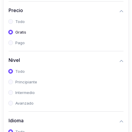
(0)
Historia
Precio
(0)
Arte y Música
Todo
(0)
Desarrollo Web
Gratis
(0)
Desarrollo Móvil
Pago
(0)
Lenguajes de Programación
(0)
Desarrollo de Videojuegos
Nivel
(0)
Edición, Diseño Gráfico e Ilustración
Todo
(0)
Informática
Principiante
(0)
Administración, Gestión Pública y Marketing
Intermedio
(0)
Arquitectura e Ingeniería Civil
Avanzado
(0)
Ingeniería de Sistemas
Idioma
(0)
Ingeniería de Software
(0)
Ciencia de Datos
Todo