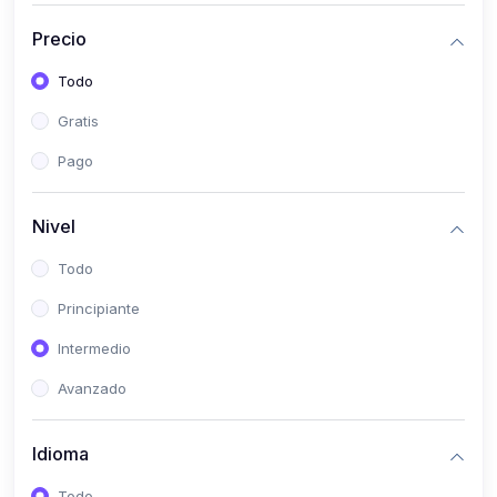
(0)
Historia
Precio
(0)
Arte y Música
Todo
(0)
Desarrollo Web
Gratis
(0)
Desarrollo Móvil
Pago
(0)
Lenguajes de Programación
(0)
Desarrollo de Videojuegos
Nivel
(0)
Edición, Diseño Gráfico e Ilustración
Todo
(0)
Informática
Principiante
(0)
Administración, Gestión Pública y Marketing
Intermedio
(0)
Arquitectura e Ingeniería Civil
Avanzado
(0)
Ingeniería de Sistemas
Idioma
(0)
Ingeniería de Software
(0)
Ciencia de Datos
Todo