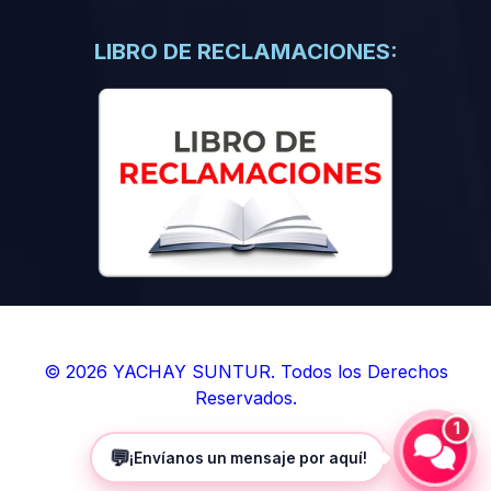
(0)
Libros de Inteligencia Artificial
(0)
Libros de Idiomas
LIBRO DE RECLAMACIONES:
(0)
9. BOLETINES
(0)
Boletines en Ciencias
(0)
Boletines en Ingenierías
(0)
Boletines en Humanidades
(0)
10. REVISTAS
(0)
Revistas en Ciencias
(0)
Revistas en Ingenierías
(0)
Revistas en Humanidades
© 2026 YACHAY SUNTUR. Todos los Derechos
Reservados.
(0)
11. SOFTWARE
1
(0)
Sistemas Operativos
💬
¡Envíanos un mensaje por aquí!
(0)
Aplicaciones