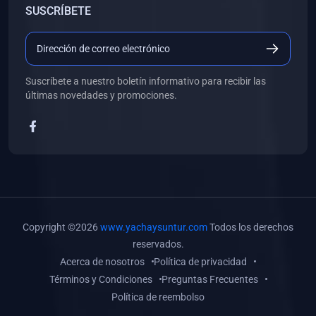
SUSCRÍBETE
(0)
Libros de Desarrollo Web y Móvil
(0)
Libros de Programación
(0)
Libros de Edición, Diseño Gráfico e Ilustración
Suscríbete a nuestro boletín informativo para recibir las
(0)
Libros de Informática
últimas novedades y promociones.
(0)
Libros de Administración, Gestión Pública y Marketing
(0)
Libros de Arquitectura e Ingeniería Civil
(0)
Libros de Ingeniería de Sistemas
(0)
Libros de Ingeniería de Software
(0)
Libros de Ciencia de Datos
Copyright ©2026
www.yachaysuntur.com
Todos los derechos
(0)
Libros de Computación Científica
reservados.
Acerca de nosotros
Política de privacidad
(0)
Libros de Mecatrónica
Términos y Condiciones
Preguntas Frecuentes
(0)
Libros de Robótica
Política de reembolso