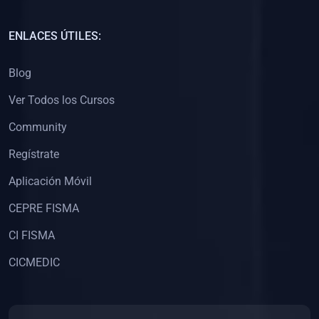
(0)
Capacitación Docentes Universitarios
ENLACES ÚTILES:
(0)
8. LIBROS
Blog
(0)
Libros de Matemáticas
Ver Todos los Cursos
(0)
Libros de Estadística
Community
(0)
Libros de Física
(0)
Libros de Química
Regístrate
(0)
Libros de Biología
Aplicación Móvil
(0)
Libros de Medicina
CEPRE FISMA
(0)
Libros de Economía
CI FISMA
(0)
Libros de Derecho
CICMEDIC
(0)
Libros de Historia
(0)
Libros de Arte y Música