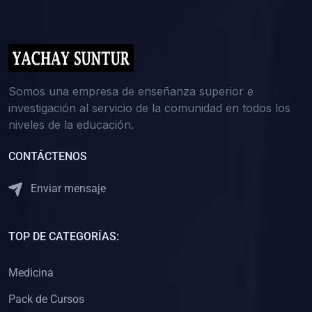
(0)
5. REFORZAMIENTO ACADÉMICO
(0)
Reforzamiento Personal
(0)
Reforzamiento Grupal
(0)
6. ASESORÍA
Somos una empresa de enseñanza superior e
investigación al servicio de la comunidad en todos los
(0)
Asesoría Educación Primaria
niveles de la educación.
(0)
Asesoría Educación Secundaria
CONTÁCTENOS
(0)
Asesoría Educación Preuniversitaria
(0)
Asesoría Educación Universitaria o Pregrado
Enviar mensaje
(0)
Asesoría Educación Postgrado
(0)
7. CAPACITACIÓN DOCENTE
TOP DE CATEGORÍAS:
(0)
Capacitación Docentes de Educación Primaria
Medicina
(0)
Capacitación Docentes de Educación Secundaria
Pack de Cursos
(0)
Capacitación Docentes de Preparación Preuniversitaria