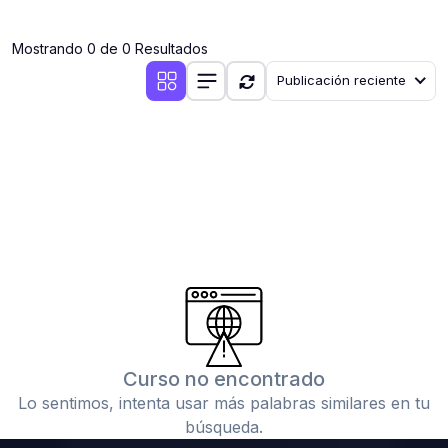
(0)
Clases en vivo por iniciarse
Mostrando 0 de 0 Resultados
(0)
Clases en vivo ya iniciadas
Publicación reciente
(0)
3. CONFERENCIAS
(0)
Conferencias por iniciar
(0)
Conferencias ya iniciadas
(0)
4. RESOLUCIÓN DE TAREAS, TRABAJOS Y PROBLEMAS
ACADÉMICOS
(0)
Banco de Preguntas
(0)
Exámenes
(0)
Tareas o trabajos de investigación ( monografías,
tesis, casos clínicos, etc.)
Curso no encontrado
(0)
Resolver tareas o preguntas, hacer trabajos
Lo sentimos, intenta usar más palabras similares en tu
académicos o de investigación (monografías y otros)
búsqueda.