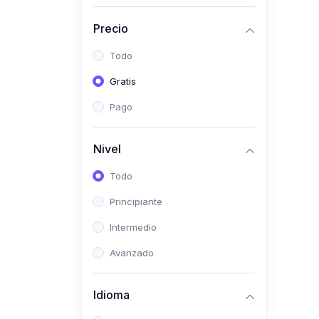
(0)
Historia
Precio
(0)
Arte y Música
Todo
(0)
Desarrollo Web
Gratis
(0)
Desarrollo Móvil
Pago
(0)
Lenguajes de
Programación
Nivel
(0)
Desarrollo de Videojuegos
Todo
(0)
Edición, Diseño Gráfico e
Principiante
Ilustración
(0)
Intermedio
Informática
(0)
Avanzado
Administración, Gestión
Pública y Marketing
Idioma
(0)
Arquitectura e Ingeniería
Civil