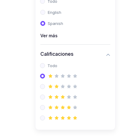
Todo
(0)
Ingeniería de Sistemas
English
(0)
Ingeniería de Software
Spanish
(0)
Ciencia de Datos
Ver más
(0)
Computación Científica
(0)
Ingeniería Mecatrónica
Calificaciones
(0)
Robótica
Todo
(0)
Inteligencia Artificial
(0)
Idiomas
(0)
Lenguaje
(0)
Literatura
(0)
Filosofía
(0)
Psicología