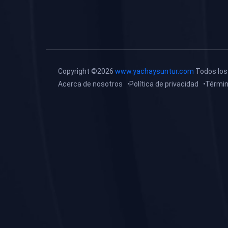
(0)
Tareas o trabajos de
investigación (
monografías, tesis, casos
clínicos, etc.)
(0)
Resolver tareas o
Copyright ©2026
www.yachaysuntur.com
Todos los
preguntas, hacer trabajos
Acerca de nosotros
Política de privacidad
Términ
académicos o de
investigación (monografías
y otros)
(0)
5. REFORZAMIENTO
ACADÉMICO
(0)
Reforzamiento Personal
(0)
Reforzamiento Grupal
(0)
6. ASESORÍA
(0)
Asesoría Educación
Primaria