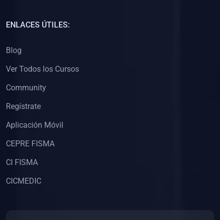
(0)
Capacitación Docentes Universitarios
ENLACES ÚTILES:
(0)
8. LIBROS
Blog
(0)
Libros de Matemáticas
Ver Todos los Cursos
(0)
Libros de Estadística
Community
(0)
Libros de Física
(0)
Libros de Química
Regístrate
(0)
Libros de Biología
Aplicación Móvil
(0)
Libros de Medicina
CEPRE FISMA
(0)
Libros de Economía
CI FISMA
(0)
Libros de Derecho
CICMEDIC
(0)
Libros de Historia
(0)
Libros de Arte y Música