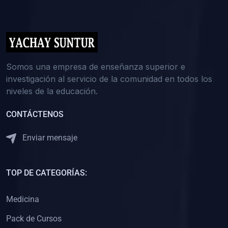
(0)
5. REFORZAMIENTO ACADÉMICO
(0)
Reforzamiento Personal
(0)
Reforzamiento Grupal
(0)
6. ASESORÍA
Somos una empresa de enseñanza superior e
investigación al servicio de la comunidad en todos los
(0)
Asesoría Educación Primaria
niveles de la educación.
(0)
Asesoría Educación Secundaria
CONTÁCTENOS
(0)
Asesoría Educación Preuniversitaria
(0)
Asesoría Educación Universitaria o Pregrado
Enviar mensaje
(0)
Asesoría Educación Postgrado
(0)
7. CAPACITACIÓN DOCENTE
TOP DE CATEGORÍAS:
(0)
Capacitación Docentes de Educación Primaria
Medicina
(0)
Capacitación Docentes de Educación Secundaria
Pack de Cursos
(0)
Capacitación Docentes de Preparación Preuniversitaria