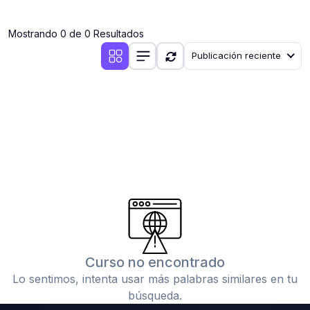
(0)
Clases en vivo por iniciarse
Mostrando 0 de 0 Resultados
(0)
Clases en vivo ya iniciadas
Publicación reciente
(0)
3. CONFERENCIAS
(0)
Conferencias por iniciar
(0)
Conferencias ya iniciadas
(0)
4. RESOLUCIÓN DE TAREAS, TRABAJOS Y PROBLEMAS
ACADÉMICOS
(0)
Banco de Preguntas
(0)
Exámenes
(0)
Tareas o trabajos de investigación ( monografías,
tesis, casos clínicos, etc.)
Curso no encontrado
(0)
Resolver tareas o preguntas, hacer trabajos
Lo sentimos, intenta usar más palabras similares en tu
académicos o de investigación (monografías y otros)
búsqueda.