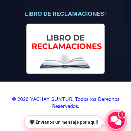
(0)
Libros de Inteligencia Artificial
(0)
Libros de Idiomas
LIBRO DE RECLAMACIONES:
(0)
9. BOLETINES
(0)
Boletines en Ciencias
(0)
Boletines en Ingenierías
(0)
Boletines en Humanidades
(0)
10. REVISTAS
(0)
Revistas en Ciencias
(0)
Revistas en Ingenierías
(0)
Revistas en Humanidades
© 2026 YACHAY SUNTUR. Todos los Derechos
Reservados.
(0)
11. SOFTWARE
1
(0)
Sistemas Operativos
💬
¡Envíanos un mensaje por aquí!
(0)
Aplicaciones