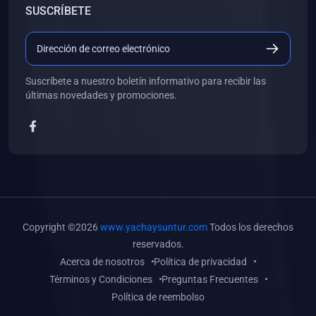
SUSCRÍBETE
(0)
Libros de Desarrollo Web y Móvil
(0)
Libros de Programación
(0)
Libros de Edición, Diseño Gráfico e Ilustración
Suscríbete a nuestro boletín informativo para recibir las
(0)
Libros de Informática
últimas novedades y promociones.
(0)
Libros de Administración, Gestión Pública y Marketing
(0)
Libros de Arquitectura e Ingeniería Civil
(0)
Libros de Ingeniería de Sistemas
(0)
Libros de Ingeniería de Software
(0)
Libros de Ciencia de Datos
Copyright ©2026
www.yachaysuntur.com
Todos los derechos
(0)
Libros de Computación Científica
reservados.
Acerca de nosotros
Política de privacidad
(0)
Libros de Mecatrónica
Términos y Condiciones
Preguntas Frecuentes
(0)
Libros de Robótica
Política de reembolso