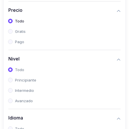
(0)
Historia
Precio
(0)
Arte y Música
Todo
(0)
Desarrollo Web
Gratis
(0)
Desarrollo Móvil
Pago
(0)
Lenguajes de Programación
(0)
Desarrollo de Videojuegos
Nivel
(0)
Edición, Diseño Gráfico e Ilustración
Todo
(0)
Informática
Principiante
(0)
Administración, Gestión Pública y Marketing
Intermedio
(0)
Arquitectura e Ingeniería Civil
Avanzado
(0)
Ingeniería de Sistemas
Idioma
(0)
Ingeniería de Software
(0)
Ciencia de Datos
Todo