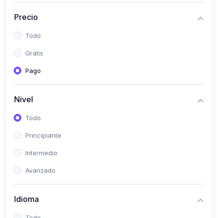
(0)
Historia
Precio
(0)
Arte y Música
Todo
(0)
Desarrollo Web
Gratis
(0)
Desarrollo Móvil
Pago
(0)
Lenguajes de Programación
(0)
Desarrollo de Videojuegos
Nivel
(0)
Edición, Diseño Gráfico e Ilustración
Todo
(0)
Informática
Principiante
(0)
Administración, Gestión Pública y Marketing
Intermedio
(0)
Arquitectura e Ingeniería Civil
Avanzado
(0)
Ingeniería de Sistemas
Idioma
(0)
Ingeniería de Software
(0)
Ciencia de Datos
Todo