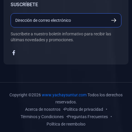
SUSCRÍBETE
(0)
Libros de Desarrollo Web y Móvil
(0)
Libros de Programación
(0)
Libros de Edición, Diseño Gráfico e Ilustración
Suscríbete a nuestro boletín informativo para recibir las
(0)
Libros de Informática
últimas novedades y promociones.
(0)
Libros de Administración, Gestión Pública y Marketing
(0)
Libros de Arquitectura e Ingeniería Civil
(0)
Libros de Ingeniería de Sistemas
(0)
Libros de Ingeniería de Software
(0)
Libros de Ciencia de Datos
Copyright ©2026
www.yachaysuntur.com
Todos los derechos
(0)
Libros de Computación Científica
reservados.
Acerca de nosotros
Política de privacidad
(0)
Libros de Mecatrónica
Términos y Condiciones
Preguntas Frecuentes
(0)
Libros de Robótica
Política de reembolso