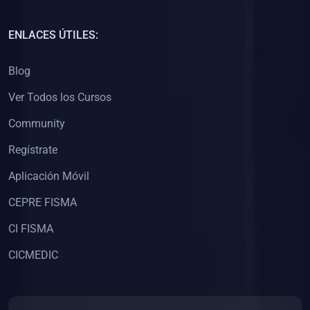
(0)
Capacitación Docentes Universitarios
ENLACES ÚTILES:
(0)
8. LIBROS
Blog
(0)
Libros de Matemáticas
Ver Todos los Cursos
(0)
Libros de Estadística
Community
(0)
Libros de Física
(0)
Libros de Química
Regístrate
(0)
Libros de Biología
Aplicación Móvil
(0)
Libros de Medicina
CEPRE FISMA
(0)
Libros de Economía
CI FISMA
(0)
Libros de Derecho
CICMEDIC
(0)
Libros de Historia
(0)
Libros de Arte y Música