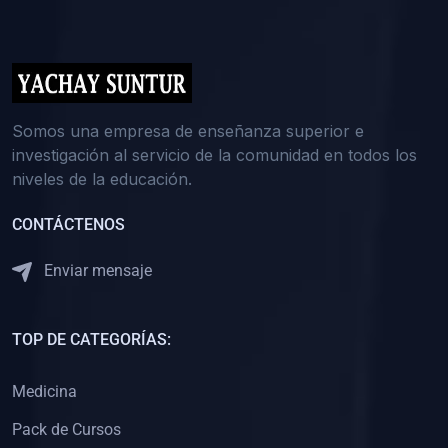
(0)
5. REFORZAMIENTO ACADÉMICO
(0)
Reforzamiento Personal
(0)
Reforzamiento Grupal
(0)
6. ASESORÍA
Somos una empresa de enseñanza superior e
investigación al servicio de la comunidad en todos los
(0)
Asesoría Educación Primaria
niveles de la educación.
(0)
Asesoría Educación Secundaria
CONTÁCTENOS
(0)
Asesoría Educación Preuniversitaria
(0)
Asesoría Educación Universitaria o Pregrado
Enviar mensaje
(0)
Asesoría Educación Postgrado
(0)
7. CAPACITACIÓN DOCENTE
TOP DE CATEGORÍAS:
(0)
Capacitación Docentes de Educación Primaria
Medicina
(0)
Capacitación Docentes de Educación Secundaria
Pack de Cursos
(0)
Capacitación Docentes de Preparación Preuniversitaria