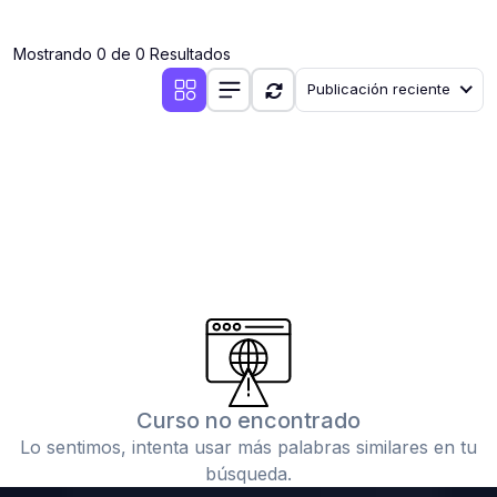
(0)
Clases en vivo por iniciarse
Mostrando 0 de 0 Resultados
(0)
Clases en vivo ya iniciadas
Publicación reciente
(0)
3. CONFERENCIAS
(0)
Conferencias por iniciar
(0)
Conferencias ya iniciadas
(0)
4. RESOLUCIÓN DE TAREAS, TRABAJOS Y PROBLEMAS
ACADÉMICOS
(0)
Banco de Preguntas
(0)
Exámenes
(0)
Tareas o trabajos de investigación ( monografías,
tesis, casos clínicos, etc.)
Curso no encontrado
(0)
Resolver tareas o preguntas, hacer trabajos
Lo sentimos, intenta usar más palabras similares en tu
académicos o de investigación (monografías y otros)
búsqueda.