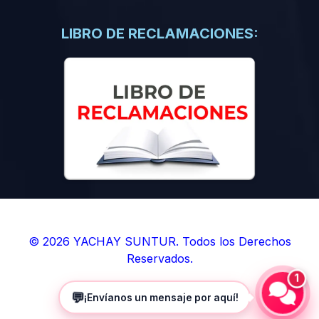
(0)
Libros de Inteligencia Artificial
(0)
Libros de Idiomas
LIBRO DE RECLAMACIONES:
(0)
9. BOLETINES
(0)
Boletines en Ciencias
(0)
Boletines en Ingenierías
(0)
Boletines en Humanidades
(0)
10. REVISTAS
(0)
Revistas en Ciencias
(0)
Revistas en Ingenierías
(0)
Revistas en Humanidades
© 2026 YACHAY SUNTUR. Todos los Derechos
Reservados.
(0)
11. SOFTWARE
1
(0)
Sistemas Operativos
💬
¡Envíanos un mensaje por aquí!
(0)
Aplicaciones