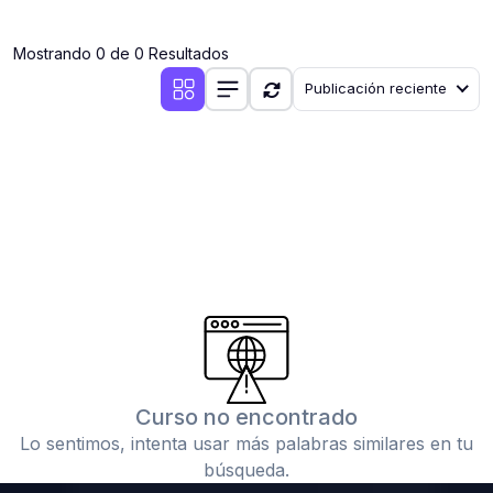
(0)
Clases en vivo por iniciarse
Mostrando 0 de 0 Resultados
(0)
Clases en vivo ya iniciadas
Publicación reciente
(0)
3. CONFERENCIAS
(0)
Conferencias por iniciar
(0)
Conferencias ya iniciadas
(0)
4. RESOLUCIÓN DE TAREAS, TRABAJOS Y PROBLEMAS
ACADÉMICOS
(0)
Banco de Preguntas
(0)
Exámenes
(0)
Tareas o trabajos de investigación ( monografías,
tesis, casos clínicos, etc.)
Curso no encontrado
(0)
Resolver tareas o preguntas, hacer trabajos
Lo sentimos, intenta usar más palabras similares en tu
académicos o de investigación (monografías y otros)
búsqueda.