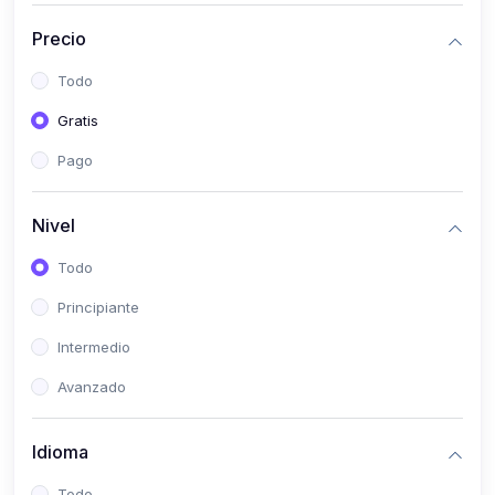
(0)
Historia
Precio
(0)
Arte y Música
Todo
(0)
Desarrollo Web
Gratis
(0)
Desarrollo Móvil
Pago
(0)
Lenguajes de Programación
(0)
Desarrollo de Videojuegos
Nivel
(0)
Edición, Diseño Gráfico e Ilustración
Todo
(0)
Informática
Principiante
(0)
Administración, Gestión Pública y Marketing
Intermedio
(0)
Arquitectura e Ingeniería Civil
Avanzado
(0)
Ingeniería de Sistemas
Idioma
(0)
Ingeniería de Software
(0)
Ciencia de Datos
Todo