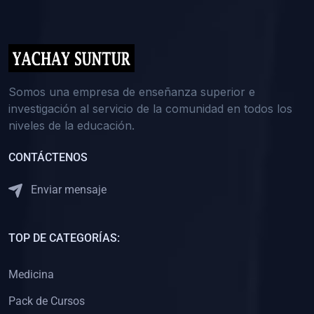
(0)
5. REFORZAMIENTO ACADÉMICO
(0)
Reforzamiento Personal
(0)
Reforzamiento Grupal
(0)
6. ASESORÍA
Somos una empresa de enseñanza superior e
investigación al servicio de la comunidad en todos los
(0)
Asesoría Educación Primaria
niveles de la educación.
(0)
Asesoría Educación Secundaria
CONTÁCTENOS
(0)
Asesoría Educación Preuniversitaria
(0)
Asesoría Educación Universitaria o Pregrado
Enviar mensaje
(0)
Asesoría Educación Postgrado
(0)
7. CAPACITACIÓN DOCENTE
TOP DE CATEGORÍAS:
(0)
Capacitación Docentes de Educación Primaria
Medicina
(0)
Capacitación Docentes de Educación Secundaria
Pack de Cursos
(0)
Capacitación Docentes de Preparación Preuniversitaria