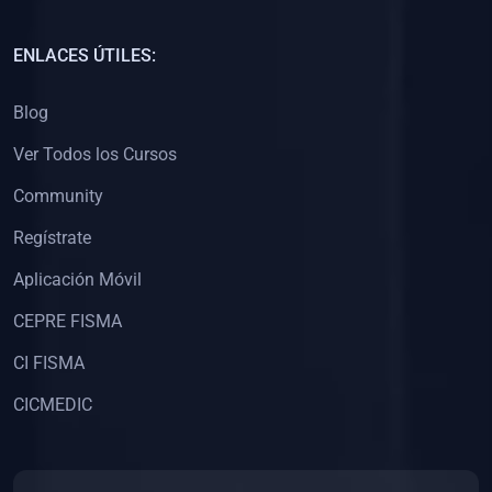
(0)
Capacitación Docentes Universitarios
ENLACES ÚTILES:
(0)
8. LIBROS
Blog
(0)
Libros de Matemáticas
Ver Todos los Cursos
(0)
Libros de Estadística
Community
(0)
Libros de Física
(0)
Libros de Química
Regístrate
(0)
Libros de Biología
Aplicación Móvil
(0)
Libros de Medicina
CEPRE FISMA
(0)
Libros de Economía
CI FISMA
(0)
Libros de Derecho
CICMEDIC
(0)
Libros de Historia
(0)
Libros de Arte y Música