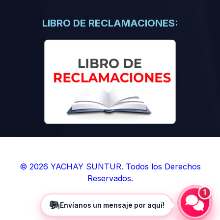
(0)
Libros de Inteligencia Artificial
(0)
Libros de Idiomas
LIBRO DE RECLAMACIONES:
(0)
9. BOLETINES
(0)
Boletines en Ciencias
(0)
Boletines en Ingenierías
(0)
Boletines en Humanidades
(0)
10. REVISTAS
(0)
Revistas en Ciencias
(0)
Revistas en Ingenierías
(0)
Revistas en Humanidades
© 2026 YACHAY SUNTUR. Todos los Derechos
Reservados.
(0)
11. SOFTWARE
1
(0)
Sistemas Operativos
💬
¡Envíanos un mensaje por aquí!
(0)
Aplicaciones