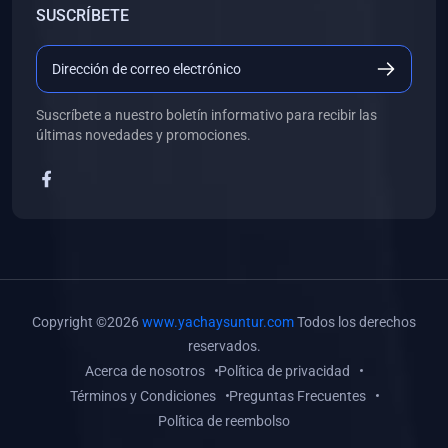
SUSCRÍBETE
(0)
Libros de Desarrollo Web y Móvil
(0)
Libros de Programación
(0)
Libros de Edición, Diseño Gráfico e Ilustración
Suscríbete a nuestro boletín informativo para recibir las
(0)
Libros de Informática
últimas novedades y promociones.
(0)
Libros de Administración, Gestión Pública y Marketing
(0)
Libros de Arquitectura e Ingeniería Civil
(0)
Libros de Ingeniería de Sistemas
(0)
Libros de Ingeniería de Software
(0)
Libros de Ciencia de Datos
Copyright ©2026
www.yachaysuntur.com
Todos los derechos
(0)
Libros de Computación Científica
reservados.
Acerca de nosotros
Política de privacidad
(0)
Libros de Mecatrónica
Términos y Condiciones
Preguntas Frecuentes
(0)
Libros de Robótica
Política de reembolso