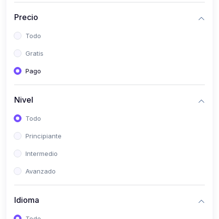
(0)
Historia
Precio
(0)
Arte y Música
Todo
(0)
Desarrollo Web
Gratis
(0)
Desarrollo Móvil
Pago
(0)
Lenguajes de Programación
(0)
Desarrollo de Videojuegos
Nivel
(0)
Edición, Diseño Gráfico e Ilustración
Todo
(0)
Informática
Principiante
(0)
Administración, Gestión Pública y Marketing
Intermedio
(0)
Arquitectura e Ingeniería Civil
Avanzado
(0)
Ingeniería de Sistemas
Idioma
(0)
Ingeniería de Software
(0)
Ciencia de Datos
Todo