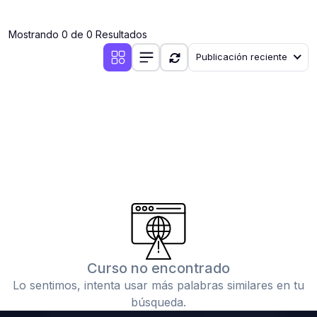
(0)
Clases en vivo por iniciarse
Mostrando 0 de 0 Resultados
(0)
Clases en vivo ya iniciadas
Publicación reciente
(0)
3. CONFERENCIAS
(0)
Conferencias por iniciar
(0)
Conferencias ya iniciadas
(0)
4. RESOLUCIÓN DE TAREAS, TRABAJOS Y PROBLEMAS
ACADÉMICOS
(0)
Banco de Preguntas
(0)
Exámenes
(0)
Tareas o trabajos de investigación ( monografías,
tesis, casos clínicos, etc.)
Curso no encontrado
(0)
Resolver tareas o preguntas, hacer trabajos
Lo sentimos, intenta usar más palabras similares en tu
académicos o de investigación (monografías y otros)
búsqueda.