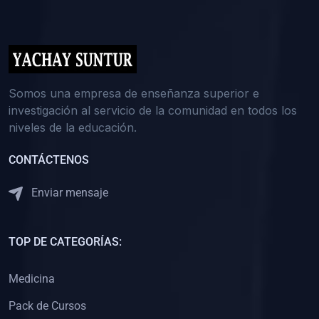
(0)
5. REFORZAMIENTO ACADÉMICO
(0)
Reforzamiento Personal
(0)
Reforzamiento Grupal
(0)
6. ASESORÍA
Somos una empresa de enseñanza superior e
investigación al servicio de la comunidad en todos los
(0)
Asesoría Educación Primaria
niveles de la educación.
(0)
Asesoría Educación Secundaria
CONTÁCTENOS
(0)
Asesoría Educación Preuniversitaria
(0)
Asesoría Educación Universitaria o Pregrado
Enviar mensaje
(0)
Asesoría Educación Postgrado
(0)
7. CAPACITACIÓN DOCENTE
TOP DE CATEGORÍAS:
(0)
Capacitación Docentes de Educación Primaria
Medicina
(0)
Capacitación Docentes de Educación Secundaria
Pack de Cursos
(0)
Capacitación Docentes de Preparación Preuniversitaria