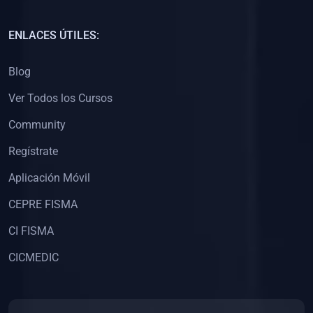
(0)
Capacitación Docentes Universitarios
ENLACES ÚTILES:
(0)
8. LIBROS
Blog
(0)
Libros de Matemáticas
Ver Todos los Cursos
(0)
Libros de Estadística
Community
(0)
Libros de Física
(0)
Libros de Química
Regístrate
(0)
Libros de Biología
Aplicación Móvil
(0)
Libros de Medicina
CEPRE FISMA
(0)
Libros de Economía
CI FISMA
(0)
Libros de Derecho
CICMEDIC
(0)
Libros de Historia
(0)
Libros de Arte y Música