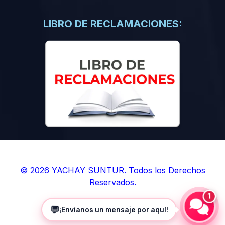
(0)
Libros de Inteligencia Artificial
(0)
Libros de Idiomas
LIBRO DE RECLAMACIONES:
(0)
9. BOLETINES
(0)
Boletines en Ciencias
(0)
Boletines en Ingenierías
(0)
Boletines en Humanidades
(0)
10. REVISTAS
(0)
Revistas en Ciencias
(0)
Revistas en Ingenierías
(0)
Revistas en Humanidades
© 2026 YACHAY SUNTUR. Todos los Derechos
Reservados.
(0)
11. SOFTWARE
1
(0)
Sistemas Operativos
💬
¡Envíanos un mensaje por aquí!
(0)
Aplicaciones