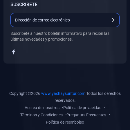
SUSCRÍBETE
(0)
Libros de Desarrollo Web y Móvil
(0)
Libros de Programación
(0)
Libros de Edición, Diseño Gráfico e Ilustración
Suscríbete a nuestro boletín informativo para recibir las
(0)
Libros de Informática
últimas novedades y promociones.
(0)
Libros de Administración, Gestión Pública y Marketing
(0)
Libros de Arquitectura e Ingeniería Civil
(0)
Libros de Ingeniería de Sistemas
(0)
Libros de Ingeniería de Software
(0)
Libros de Ciencia de Datos
Copyright ©2026
www.yachaysuntur.com
Todos los derechos
(0)
Libros de Computación Científica
reservados.
Acerca de nosotros
Política de privacidad
(0)
Libros de Mecatrónica
Términos y Condiciones
Preguntas Frecuentes
(0)
Libros de Robótica
Política de reembolso