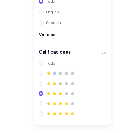
Todo
(0)
Ingeniería de Sistemas
English
(0)
Ingeniería de Software
Spanish
(0)
Ciencia de Datos
Ver más
(0)
Computación Científica
(0)
Ingeniería Mecatrónica
Calificaciones
(0)
Robótica
Todo
(0)
Inteligencia Artificial
(0)
Idiomas
(0)
Lenguaje
(0)
Literatura
(0)
Filosofía
(0)
Psicología