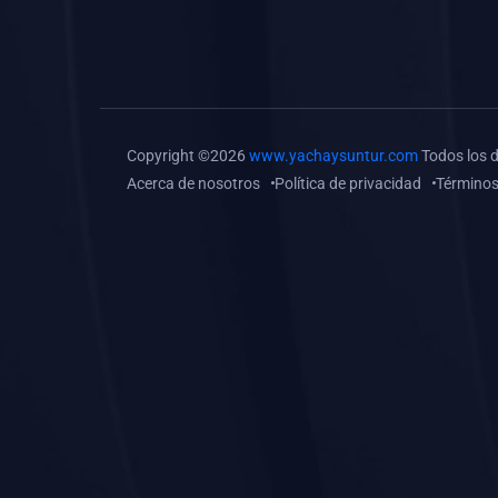
(0)
Tareas o trabajos de
investigación (
monografías, tesis, casos
clínicos, etc.)
(0)
Resolver tareas o
Copyright ©2026
www.yachaysuntur.com
Todos los 
preguntas, hacer trabajos
Acerca de nosotros
Política de privacidad
Términos
académicos o de
investigación (monografías
y otros)
(0)
5. REFORZAMIENTO
ACADÉMICO
(0)
Reforzamiento Personal
(0)
Reforzamiento Grupal
(0)
6. ASESORÍA
(0)
Asesoría Educación
Primaria