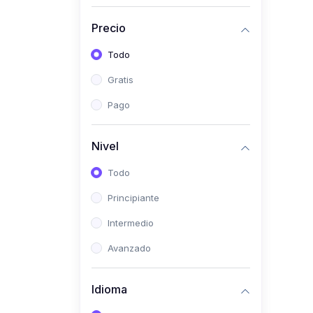
(0)
Historia
Precio
(0)
Arte y Música
Todo
(0)
Desarrollo Web
Gratis
(0)
Desarrollo Móvil
Pago
(0)
Lenguajes de
Programación
Nivel
(0)
Desarrollo de Videojuegos
Todo
(0)
Edición, Diseño Gráfico e
Principiante
Ilustración
(0)
Intermedio
Informática
(0)
Avanzado
Administración, Gestión
Pública y Marketing
Idioma
(0)
Arquitectura e Ingeniería
Civil