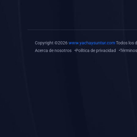
(0)
Tareas o trabajos de
investigación (
monografías, tesis, casos
clínicos, etc.)
(0)
Resolver tareas o
Copyright ©2026
www.yachaysuntur.com
Todos los 
preguntas, hacer trabajos
Acerca de nosotros
Política de privacidad
Términos
académicos o de
investigación (monografías
y otros)
(0)
5. REFORZAMIENTO
ACADÉMICO
(0)
Reforzamiento Personal
(0)
Reforzamiento Grupal
(0)
6. ASESORÍA
(0)
Asesoría Educación
Primaria