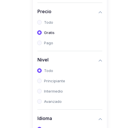
(0)
Historia
Precio
(0)
Arte y Música
Todo
(0)
Desarrollo Web
Gratis
(0)
Desarrollo Móvil
Pago
(0)
Lenguajes de
Programación
Nivel
(0)
Desarrollo de Videojuegos
Todo
(0)
Edición, Diseño Gráfico e
Principiante
Ilustración
(0)
Intermedio
Informática
(0)
Avanzado
Administración, Gestión
Pública y Marketing
Idioma
(0)
Arquitectura e Ingeniería
Civil