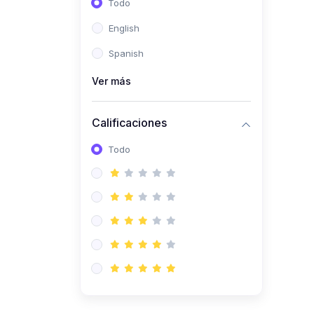
Todo
(0)
Ingeniería de Sistemas
English
(0)
Ingeniería de Software
Spanish
(0)
Ciencia de Datos
Ver más
(0)
Computación Científica
(0)
Ingeniería Mecatrónica
Calificaciones
(0)
Robótica
Todo
(0)
Inteligencia Artificial
(0)
Idiomas
(0)
Lenguaje
(0)
Literatura
(0)
Filosofía
(0)
Psicología