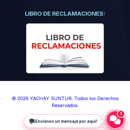
(0)
Libros de Inteligencia Artificial
(0)
Libros de Idiomas
LIBRO DE RECLAMACIONES:
(0)
9. BOLETINES
(0)
Boletines en Ciencias
(0)
Boletines en Ingenierías
(0)
Boletines en Humanidades
(0)
10. REVISTAS
(0)
Revistas en Ciencias
(0)
Revistas en Ingenierías
(0)
Revistas en Humanidades
© 2026 YACHAY SUNTUR. Todos los Derechos
Reservados.
(0)
11. SOFTWARE
1
(0)
Sistemas Operativos
💬
¡Envíanos un mensaje por aquí!
(0)
Aplicaciones