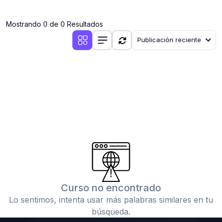
(0)
Clases en vivo por iniciarse
Mostrando 0 de 0 Resultados
(0)
Clases en vivo ya iniciadas
Publicación reciente
(0)
3. CONFERENCIAS
(0)
Conferencias por iniciar
(0)
Conferencias ya iniciadas
(0)
4. RESOLUCIÓN DE TAREAS, TRABAJOS Y PROBLEMAS
ACADÉMICOS
(0)
Banco de Preguntas
(0)
Exámenes
(0)
Tareas o trabajos de investigación ( monografías,
tesis, casos clínicos, etc.)
Curso no encontrado
(0)
Resolver tareas o preguntas, hacer trabajos
Lo sentimos, intenta usar más palabras similares en tu
académicos o de investigación (monografías y otros)
búsqueda.