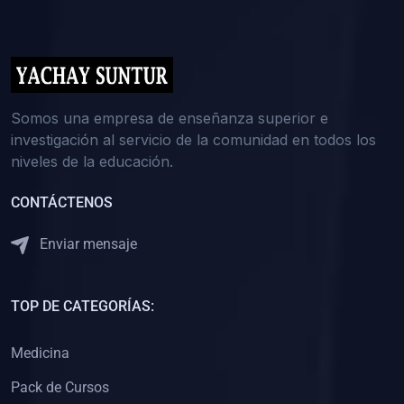
(0)
5. REFORZAMIENTO ACADÉMICO
(0)
Reforzamiento Personal
(0)
Reforzamiento Grupal
(0)
6. ASESORÍA
Somos una empresa de enseñanza superior e
investigación al servicio de la comunidad en todos los
(0)
Asesoría Educación Primaria
niveles de la educación.
(0)
Asesoría Educación Secundaria
CONTÁCTENOS
(0)
Asesoría Educación Preuniversitaria
(0)
Asesoría Educación Universitaria o Pregrado
Enviar mensaje
(0)
Asesoría Educación Postgrado
(0)
7. CAPACITACIÓN DOCENTE
TOP DE CATEGORÍAS:
(0)
Capacitación Docentes de Educación Primaria
Medicina
(0)
Capacitación Docentes de Educación Secundaria
Pack de Cursos
(0)
Capacitación Docentes de Preparación Preuniversitaria