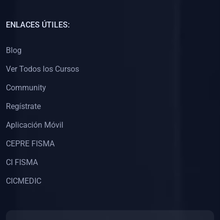
(0)
Capacitación Docentes Universitarios
ENLACES ÚTILES:
(0)
8. LIBROS
Blog
(0)
Libros de Matemáticas
Ver Todos los Cursos
(0)
Libros de Estadística
Community
(0)
Libros de Física
(0)
Libros de Química
Regístrate
(0)
Libros de Biología
Aplicación Móvil
(0)
Libros de Medicina
CEPRE FISMA
(0)
Libros de Economía
CI FISMA
(0)
Libros de Derecho
CICMEDIC
(0)
Libros de Historia
(0)
Libros de Arte y Música