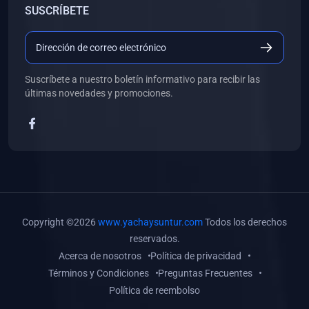
SUSCRÍBETE
(0)
Libros de Desarrollo Web y Móvil
(0)
Libros de Programación
(0)
Libros de Edición, Diseño Gráfico e Ilustración
Suscríbete a nuestro boletín informativo para recibir las
(0)
Libros de Informática
últimas novedades y promociones.
(0)
Libros de Administración, Gestión Pública y Marketing
(0)
Libros de Arquitectura e Ingeniería Civil
(0)
Libros de Ingeniería de Sistemas
(0)
Libros de Ingeniería de Software
(0)
Libros de Ciencia de Datos
Copyright ©2026
www.yachaysuntur.com
Todos los derechos
(0)
Libros de Computación Científica
reservados.
Acerca de nosotros
Política de privacidad
(0)
Libros de Mecatrónica
Términos y Condiciones
Preguntas Frecuentes
(0)
Libros de Robótica
Política de reembolso