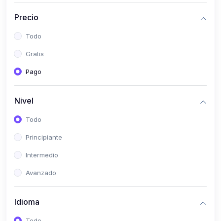
(0)
Historia
Precio
(0)
Arte y Música
Todo
(0)
Desarrollo Web
Gratis
(0)
Desarrollo Móvil
Pago
(0)
Lenguajes de Programación
(0)
Desarrollo de Videojuegos
Nivel
(0)
Edición, Diseño Gráfico e Ilustración
Todo
(0)
Informática
Principiante
(0)
Administración, Gestión Pública y Marketing
Intermedio
(0)
Arquitectura e Ingeniería Civil
Avanzado
(0)
Ingeniería de Sistemas
Idioma
(0)
Ingeniería de Software
(0)
Ciencia de Datos
Todo