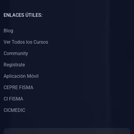
(0)
Capacitación Docentes Universitarios
ENLACES ÚTILES:
(0)
8. LIBROS
Blog
(0)
Libros de Matemáticas
Ver Todos los Cursos
(0)
Libros de Estadística
Community
(0)
Libros de Física
(0)
Libros de Química
Regístrate
(0)
Libros de Biología
Aplicación Móvil
(0)
Libros de Medicina
CEPRE FISMA
(0)
Libros de Economía
CI FISMA
(0)
Libros de Derecho
CICMEDIC
(0)
Libros de Historia
(0)
Libros de Arte y Música