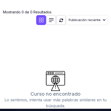
(0)
Clases en vivo por iniciarse
Mostrando 0 de 0 Resultados
(0)
Clases en vivo ya iniciadas
Publicación reciente
(0)
3. CONFERENCIAS
(0)
Conferencias por iniciar
(0)
Conferencias ya iniciadas
(0)
4. RESOLUCIÓN DE TAREAS, TRABAJOS Y PROBLEMAS
ACADÉMICOS
(0)
Banco de Preguntas
(0)
Exámenes
(0)
Tareas o trabajos de investigación ( monografías,
tesis, casos clínicos, etc.)
Curso no encontrado
(0)
Resolver tareas o preguntas, hacer trabajos
Lo sentimos, intenta usar más palabras similares en tu
académicos o de investigación (monografías y otros)
búsqueda.