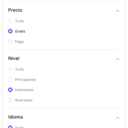
(0)
Historia
Precio
(0)
Arte y Música
Todo
(0)
Desarrollo Web
Gratis
(0)
Desarrollo Móvil
Pago
(0)
Lenguajes de Programación
(0)
Desarrollo de Videojuegos
Nivel
(0)
Edición, Diseño Gráfico e Ilustración
Todo
(0)
Informática
Principiante
(0)
Administración, Gestión Pública y Marketing
Intermedio
(0)
Arquitectura e Ingeniería Civil
Avanzado
(0)
Ingeniería de Sistemas
Idioma
(0)
Ingeniería de Software
(0)
Ciencia de Datos
Todo