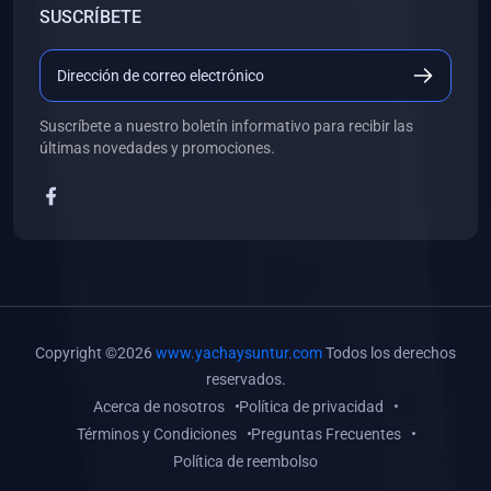
SUSCRÍBETE
(0)
Libros de Desarrollo Web y Móvil
(0)
Libros de Programación
(0)
Libros de Edición, Diseño Gráfico e Ilustración
Suscríbete a nuestro boletín informativo para recibir las
(0)
Libros de Informática
últimas novedades y promociones.
(0)
Libros de Administración, Gestión Pública y Marketing
(0)
Libros de Arquitectura e Ingeniería Civil
(0)
Libros de Ingeniería de Sistemas
(0)
Libros de Ingeniería de Software
(0)
Libros de Ciencia de Datos
Copyright ©2026
www.yachaysuntur.com
Todos los derechos
(0)
Libros de Computación Científica
reservados.
Acerca de nosotros
Política de privacidad
(0)
Libros de Mecatrónica
Términos y Condiciones
Preguntas Frecuentes
(0)
Libros de Robótica
Política de reembolso