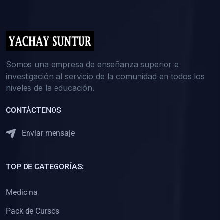
(0)
5. REFORZAMIENTO ACADÉMICO
(0)
Reforzamiento Personal
(0)
Reforzamiento Grupal
(0)
6. ASESORÍA
Somos una empresa de enseñanza superior e
investigación al servicio de la comunidad en todos los
(0)
Asesoría Educación Primaria
niveles de la educación.
(0)
Asesoría Educación Secundaria
CONTÁCTENOS
(0)
Asesoría Educación Preuniversitaria
(0)
Asesoría Educación Universitaria o Pregrado
Enviar mensaje
(0)
Asesoría Educación Postgrado
(0)
7. CAPACITACIÓN DOCENTE
TOP DE CATEGORÍAS:
(0)
Capacitación Docentes de Educación Primaria
Medicina
(0)
Capacitación Docentes de Educación Secundaria
Pack de Cursos
(0)
Capacitación Docentes de Preparación Preuniversitaria