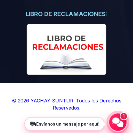
(0)
Libros de Inteligencia Artificial
(0)
Libros de Idiomas
LIBRO DE RECLAMACIONES:
(0)
9. BOLETINES
(0)
Boletines en Ciencias
(0)
Boletines en Ingenierías
(0)
Boletines en Humanidades
(0)
10. REVISTAS
(0)
Revistas en Ciencias
(0)
Revistas en Ingenierías
(0)
Revistas en Humanidades
© 2026 YACHAY SUNTUR. Todos los Derechos
Reservados.
(0)
11. SOFTWARE
1
(0)
Sistemas Operativos
💬
¡Envíanos un mensaje por aquí!
(0)
Aplicaciones