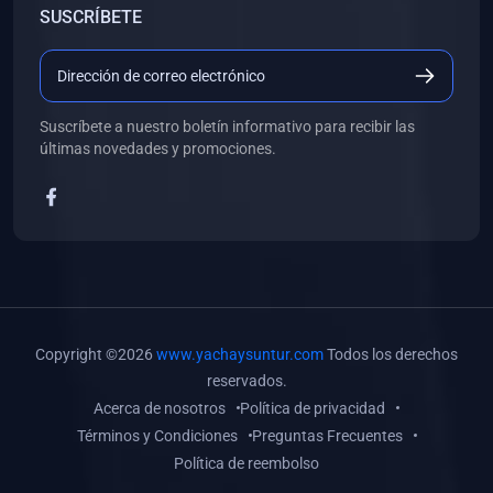
SUSCRÍBETE
(0)
Libros de Desarrollo Web y Móvil
(0)
Libros de Programación
(0)
Libros de Edición, Diseño Gráfico e Ilustración
Suscríbete a nuestro boletín informativo para recibir las
(0)
Libros de Informática
últimas novedades y promociones.
(0)
Libros de Administración, Gestión Pública y Marketing
(0)
Libros de Arquitectura e Ingeniería Civil
(0)
Libros de Ingeniería de Sistemas
(0)
Libros de Ingeniería de Software
(0)
Libros de Ciencia de Datos
Copyright ©2026
www.yachaysuntur.com
Todos los derechos
(0)
Libros de Computación Científica
reservados.
Acerca de nosotros
Política de privacidad
(0)
Libros de Mecatrónica
Términos y Condiciones
Preguntas Frecuentes
(0)
Libros de Robótica
Política de reembolso