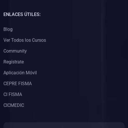
(0)
Capacitación Docentes Universitarios
ENLACES ÚTILES:
(0)
8. LIBROS
Blog
(0)
Libros de Matemáticas
Ver Todos los Cursos
(0)
Libros de Estadística
Community
(0)
Libros de Física
(0)
Libros de Química
Regístrate
(0)
Libros de Biología
Aplicación Móvil
(0)
Libros de Medicina
CEPRE FISMA
(0)
Libros de Economía
CI FISMA
(0)
Libros de Derecho
CICMEDIC
(0)
Libros de Historia
(0)
Libros de Arte y Música