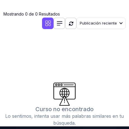
(0)
Clases en vivo por iniciarse
Mostrando 0 de 0 Resultados
(0)
Clases en vivo ya iniciadas
Publicación reciente
(0)
3. CONFERENCIAS
(0)
Conferencias por iniciar
(0)
Conferencias ya iniciadas
(0)
4. RESOLUCIÓN DE TAREAS, TRABAJOS Y PROBLEMAS
ACADÉMICOS
(0)
Banco de Preguntas
(0)
Exámenes
(0)
Tareas o trabajos de investigación ( monografías,
tesis, casos clínicos, etc.)
Curso no encontrado
(0)
Resolver tareas o preguntas, hacer trabajos
Lo sentimos, intenta usar más palabras similares en tu
académicos o de investigación (monografías y otros)
búsqueda.