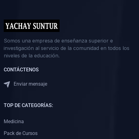
(0)
5. REFORZAMIENTO ACADÉMICO
(0)
Reforzamiento Personal
(0)
Reforzamiento Grupal
(0)
6. ASESORÍA
Somos una empresa de enseñanza superior e
investigación al servicio de la comunidad en todos los
(0)
Asesoría Educación Primaria
niveles de la educación.
(0)
Asesoría Educación Secundaria
CONTÁCTENOS
(0)
Asesoría Educación Preuniversitaria
(0)
Asesoría Educación Universitaria o Pregrado
Enviar mensaje
(0)
Asesoría Educación Postgrado
(0)
7. CAPACITACIÓN DOCENTE
TOP DE CATEGORÍAS:
(0)
Capacitación Docentes de Educación Primaria
Medicina
(0)
Capacitación Docentes de Educación Secundaria
Pack de Cursos
(0)
Capacitación Docentes de Preparación Preuniversitaria