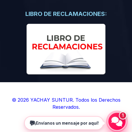
(0)
Libros de Inteligencia Artificial
(0)
Libros de Idiomas
LIBRO DE RECLAMACIONES:
(0)
9. BOLETINES
(0)
Boletines en Ciencias
(0)
Boletines en Ingenierías
(0)
Boletines en Humanidades
(0)
10. REVISTAS
(0)
Revistas en Ciencias
(0)
Revistas en Ingenierías
(0)
Revistas en Humanidades
© 2026 YACHAY SUNTUR. Todos los Derechos
Reservados.
(0)
11. SOFTWARE
1
(0)
Sistemas Operativos
💬
¡Envíanos un mensaje por aquí!
(0)
Aplicaciones