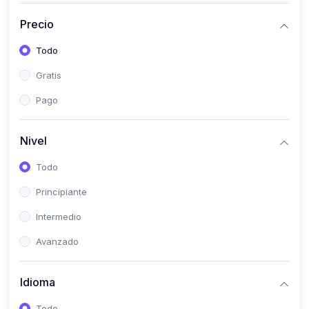
(0)
Historia
Precio
(0)
Arte y Música
Todo
(0)
Desarrollo Web
Gratis
(0)
Desarrollo Móvil
Pago
(0)
Lenguajes de Programación
(0)
Desarrollo de Videojuegos
Nivel
(0)
Edición, Diseño Gráfico e Ilustración
Todo
(0)
Informática
Principiante
(0)
Administración, Gestión Pública y Marketing
Intermedio
(0)
Arquitectura e Ingeniería Civil
Avanzado
(0)
Ingeniería de Sistemas
Idioma
(0)
Ingeniería de Software
(0)
Ciencia de Datos
Todo