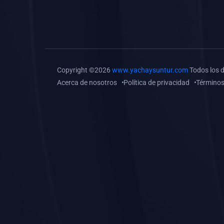
(0)
Tareas o trabajos de
investigación (
monografías, tesis, casos
clínicos, etc.)
(0)
Resolver tareas o
Copyright ©2026
www.yachaysuntur.com
Todos los 
preguntas, hacer trabajos
Acerca de nosotros
Política de privacidad
Términos
académicos o de
investigación (monografías
y otros)
(0)
5. REFORZAMIENTO
ACADÉMICO
(0)
Reforzamiento Personal
(0)
Reforzamiento Grupal
(0)
6. ASESORÍA
(0)
Asesoría Educación
Primaria