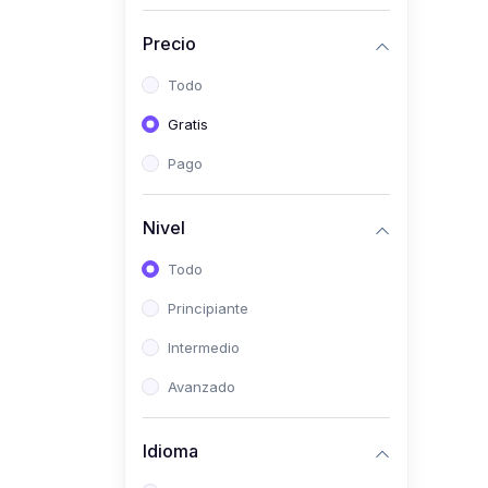
(0)
Historia
Precio
(0)
Arte y Música
Todo
(0)
Desarrollo Web
Gratis
(0)
Desarrollo Móvil
Pago
(0)
Lenguajes de
Programación
Nivel
(0)
Desarrollo de Videojuegos
Todo
(0)
Edición, Diseño Gráfico e
Principiante
Ilustración
(0)
Intermedio
Informática
(0)
Avanzado
Administración, Gestión
Pública y Marketing
Idioma
(0)
Arquitectura e Ingeniería
Civil