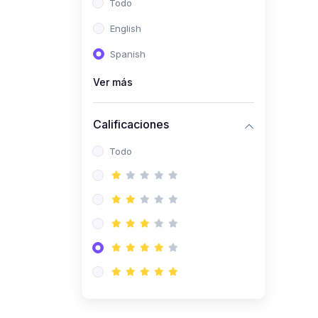
Todo
(0)
Ingeniería de Sistemas
English
(0)
Ingeniería de Software
Spanish
(0)
Ciencia de Datos
Ver más
(0)
Computación Científica
(0)
Ingeniería Mecatrónica
Calificaciones
(0)
Robótica
Todo
(0)
Inteligencia Artificial
(0)
Idiomas
(0)
Lenguaje
(0)
Literatura
(0)
Filosofía
(0)
Psicología