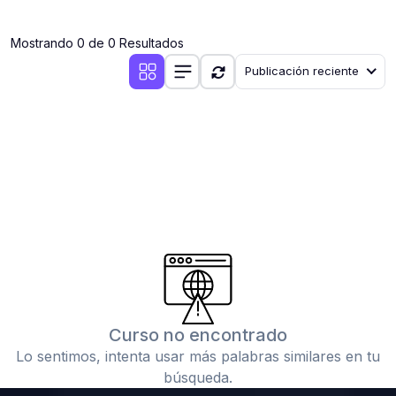
(0)
Clases en vivo por iniciarse
Mostrando 0 de 0 Resultados
(0)
Clases en vivo ya iniciadas
Publicación reciente
(0)
3. CONFERENCIAS
(0)
Conferencias por iniciar
(0)
Conferencias ya iniciadas
(0)
4. RESOLUCIÓN DE TAREAS, TRABAJOS Y PROBLEMAS
ACADÉMICOS
(0)
Banco de Preguntas
(0)
Exámenes
(0)
Tareas o trabajos de investigación ( monografías,
tesis, casos clínicos, etc.)
Curso no encontrado
(0)
Resolver tareas o preguntas, hacer trabajos
Lo sentimos, intenta usar más palabras similares en tu
académicos o de investigación (monografías y otros)
búsqueda.