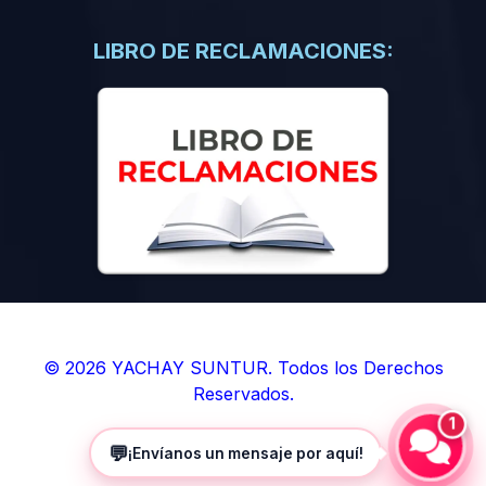
(0)
Libros de Inteligencia Artificial
(0)
Libros de Idiomas
LIBRO DE RECLAMACIONES:
(0)
9. BOLETINES
(0)
Boletines en Ciencias
(0)
Boletines en Ingenierías
(0)
Boletines en Humanidades
(0)
10. REVISTAS
(0)
Revistas en Ciencias
(0)
Revistas en Ingenierías
(0)
Revistas en Humanidades
© 2026 YACHAY SUNTUR. Todos los Derechos
Reservados.
(0)
11. SOFTWARE
1
(0)
Sistemas Operativos
💬
¡Envíanos un mensaje por aquí!
(0)
Aplicaciones