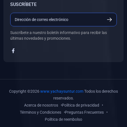
SUSCRÍBETE
(0)
Libros de Desarrollo Web y Móvil
(0)
Libros de Programación
(0)
Libros de Edición, Diseño Gráfico e Ilustración
Suscríbete a nuestro boletín informativo para recibir las
(0)
Libros de Informática
últimas novedades y promociones.
(0)
Libros de Administración, Gestión Pública y Marketing
(0)
Libros de Arquitectura e Ingeniería Civil
(0)
Libros de Ingeniería de Sistemas
(0)
Libros de Ingeniería de Software
(0)
Libros de Ciencia de Datos
Copyright ©2026
www.yachaysuntur.com
Todos los derechos
(0)
Libros de Computación Científica
reservados.
Acerca de nosotros
Política de privacidad
(0)
Libros de Mecatrónica
Términos y Condiciones
Preguntas Frecuentes
(0)
Libros de Robótica
Política de reembolso