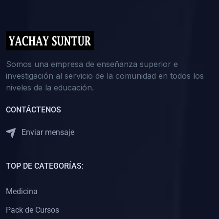
(0)
5. REFORZAMIENTO ACADÉMICO
(0)
Reforzamiento Personal
(0)
Reforzamiento Grupal
(0)
6. ASESORÍA
Somos una empresa de enseñanza superior e
investigación al servicio de la comunidad en todos los
(0)
Asesoría Educación Primaria
niveles de la educación.
(0)
Asesoría Educación Secundaria
CONTÁCTENOS
(0)
Asesoría Educación Preuniversitaria
(0)
Asesoría Educación Universitaria o Pregrado
Enviar mensaje
(0)
Asesoría Educación Postgrado
(0)
7. CAPACITACIÓN DOCENTE
TOP DE CATEGORÍAS:
(0)
Capacitación Docentes de Educación Primaria
Medicina
(0)
Capacitación Docentes de Educación Secundaria
Pack de Cursos
(0)
Capacitación Docentes de Preparación Preuniversitaria