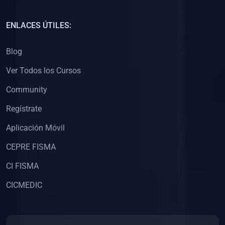
(0)
Capacitación Docentes Universitarios
ENLACES ÚTILES:
(0)
8. LIBROS
Blog
(0)
Libros de Matemáticas
Ver Todos los Cursos
(0)
Libros de Estadística
Community
(0)
Libros de Física
(0)
Libros de Química
Regístrate
(0)
Libros de Biología
Aplicación Móvil
(0)
Libros de Medicina
CEPRE FISMA
(0)
Libros de Economía
CI FISMA
(0)
Libros de Derecho
CICMEDIC
(0)
Libros de Historia
(0)
Libros de Arte y Música