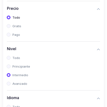
(0)
Historia
Precio
(0)
Arte y Música
Todo
(0)
Desarrollo Web
Gratis
(0)
Desarrollo Móvil
Pago
(0)
Lenguajes de Programación
(0)
Desarrollo de Videojuegos
Nivel
(0)
Edición, Diseño Gráfico e Ilustración
Todo
(0)
Informática
Principiante
(0)
Administración, Gestión Pública y Marketing
Intermedio
(0)
Arquitectura e Ingeniería Civil
Avanzado
(0)
Ingeniería de Sistemas
Idioma
(0)
Ingeniería de Software
(0)
Ciencia de Datos
Todo