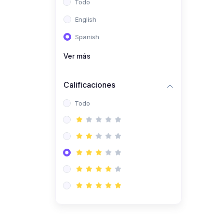
Todo
(0)
Ingeniería de Sistemas
English
(0)
Ingeniería de Software
Spanish
(0)
Ciencia de Datos
Ver más
(0)
Computación Científica
(0)
Ingeniería Mecatrónica
Calificaciones
(0)
Robótica
Todo
(0)
Inteligencia Artificial
(0)
Idiomas
(0)
Lenguaje
(0)
Literatura
(0)
Filosofía
(0)
Psicología