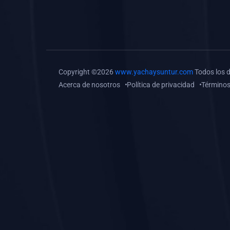
(0)
Tareas o trabajos de
investigación (
monografías, tesis, casos
clínicos, etc.)
(0)
Resolver tareas o
Copyright ©2026
www.yachaysuntur.com
Todos los 
preguntas, hacer trabajos
Acerca de nosotros
Política de privacidad
Términos
académicos o de
investigación (monografías
y otros)
(0)
5. REFORZAMIENTO
ACADÉMICO
(0)
Reforzamiento Personal
(0)
Reforzamiento Grupal
(0)
6. ASESORÍA
(0)
Asesoría Educación
Primaria