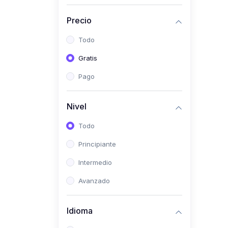
(0)
Historia
Precio
(0)
Arte y Música
Todo
(0)
Desarrollo Web
Gratis
(0)
Desarrollo Móvil
Pago
(0)
Lenguajes de
Programación
Nivel
(0)
Desarrollo de Videojuegos
Todo
(0)
Edición, Diseño Gráfico e
Principiante
Ilustración
(0)
Intermedio
Informática
(0)
Avanzado
Administración, Gestión
Pública y Marketing
Idioma
(0)
Arquitectura e Ingeniería
Civil