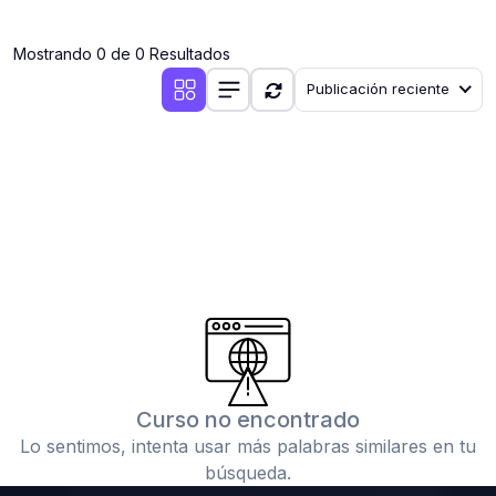
(0)
Clases en vivo por iniciarse
Mostrando 0 de 0 Resultados
(0)
Clases en vivo ya iniciadas
Publicación reciente
(0)
3. CONFERENCIAS
(0)
Conferencias por iniciar
(0)
Conferencias ya iniciadas
(0)
4. RESOLUCIÓN DE TAREAS, TRABAJOS Y PROBLEMAS
ACADÉMICOS
(0)
Banco de Preguntas
(0)
Exámenes
(0)
Tareas o trabajos de investigación ( monografías,
tesis, casos clínicos, etc.)
Curso no encontrado
(0)
Resolver tareas o preguntas, hacer trabajos
Lo sentimos, intenta usar más palabras similares en tu
académicos o de investigación (monografías y otros)
búsqueda.