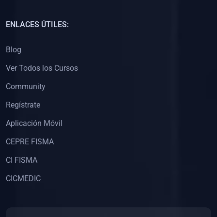
(0)
Capacitación Docentes Universitarios
ENLACES ÚTILES:
(0)
8. LIBROS
Blog
(0)
Libros de Matemáticas
Ver Todos los Cursos
(0)
Libros de Estadística
Community
(0)
Libros de Física
(0)
Libros de Química
Regístrate
(0)
Libros de Biología
Aplicación Móvil
(0)
Libros de Medicina
CEPRE FISMA
(0)
Libros de Economía
CI FISMA
(0)
Libros de Derecho
CICMEDIC
(0)
Libros de Historia
(0)
Libros de Arte y Música