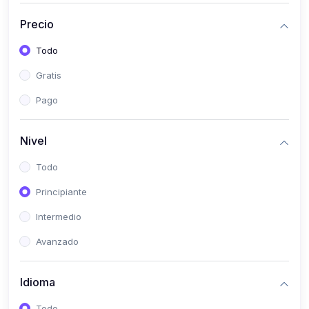
(0)
Historia
Precio
(0)
Arte y Música
Todo
(0)
Desarrollo Web
Gratis
(0)
Desarrollo Móvil
Pago
(0)
Lenguajes de Programación
(0)
Desarrollo de Videojuegos
Nivel
(0)
Edición, Diseño Gráfico e Ilustración
Todo
(0)
Informática
Principiante
(0)
Administración, Gestión Pública y Marketing
Intermedio
(0)
Arquitectura e Ingeniería Civil
Avanzado
(0)
Ingeniería de Sistemas
Idioma
(0)
Ingeniería de Software
(0)
Ciencia de Datos
Todo