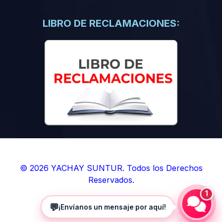
(0)
Libros de Inteligencia Artificial
(0)
Libros de Idiomas
LIBRO DE RECLAMACIONES:
(0)
9. BOLETINES
(0)
Boletines en Ciencias
(0)
Boletines en Ingenierías
(0)
Boletines en Humanidades
(0)
10. REVISTAS
(0)
Revistas en Ciencias
(0)
Revistas en Ingenierías
(0)
Revistas en Humanidades
© 2026 YACHAY SUNTUR. Todos los Derechos
Reservados.
(0)
11. SOFTWARE
1
(0)
Sistemas Operativos
💬
¡Envíanos un mensaje por aquí!
(0)
Aplicaciones