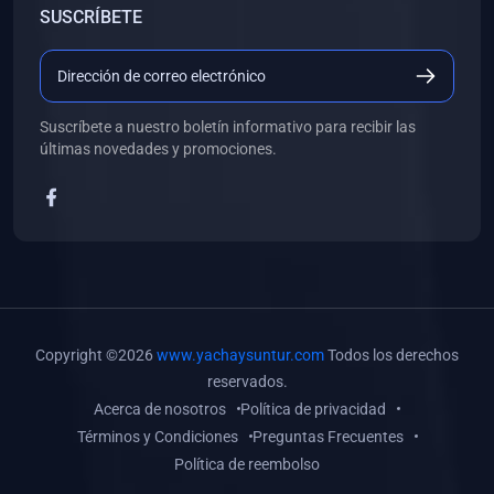
SUSCRÍBETE
(0)
Libros de Desarrollo Web y Móvil
(0)
Libros de Programación
(0)
Libros de Edición, Diseño Gráfico e Ilustración
Suscríbete a nuestro boletín informativo para recibir las
(0)
Libros de Informática
últimas novedades y promociones.
(0)
Libros de Administración, Gestión Pública y Marketing
(0)
Libros de Arquitectura e Ingeniería Civil
(0)
Libros de Ingeniería de Sistemas
(0)
Libros de Ingeniería de Software
(0)
Libros de Ciencia de Datos
Copyright ©2026
www.yachaysuntur.com
Todos los derechos
(0)
Libros de Computación Científica
reservados.
Acerca de nosotros
Política de privacidad
(0)
Libros de Mecatrónica
Términos y Condiciones
Preguntas Frecuentes
(0)
Libros de Robótica
Política de reembolso