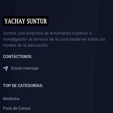
(0)
5. REFORZAMIENTO ACADÉMICO
(0)
Reforzamiento Personal
(0)
Reforzamiento Grupal
(0)
6. ASESORÍA
Somos una empresa de enseñanza superior e
investigación al servicio de la comunidad en todos los
(0)
Asesoría Educación Primaria
niveles de la educación.
(0)
Asesoría Educación Secundaria
CONTÁCTENOS
(0)
Asesoría Educación Preuniversitaria
(0)
Asesoría Educación Universitaria o Pregrado
Enviar mensaje
(0)
Asesoría Educación Postgrado
(0)
7. CAPACITACIÓN DOCENTE
TOP DE CATEGORÍAS:
(0)
Capacitación Docentes de Educación Primaria
Medicina
(0)
Capacitación Docentes de Educación Secundaria
Pack de Cursos
(0)
Capacitación Docentes de Preparación Preuniversitaria