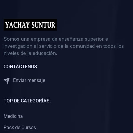
(0)
5. REFORZAMIENTO ACADÉMICO
(0)
Reforzamiento Personal
(0)
Reforzamiento Grupal
(0)
6. ASESORÍA
Somos una empresa de enseñanza superior e
investigación al servicio de la comunidad en todos los
(0)
Asesoría Educación Primaria
niveles de la educación.
(0)
Asesoría Educación Secundaria
CONTÁCTENOS
(0)
Asesoría Educación Preuniversitaria
(0)
Asesoría Educación Universitaria o Pregrado
Enviar mensaje
(0)
Asesoría Educación Postgrado
(0)
7. CAPACITACIÓN DOCENTE
TOP DE CATEGORÍAS:
(0)
Capacitación Docentes de Educación Primaria
Medicina
(0)
Capacitación Docentes de Educación Secundaria
Pack de Cursos
(0)
Capacitación Docentes de Preparación Preuniversitaria