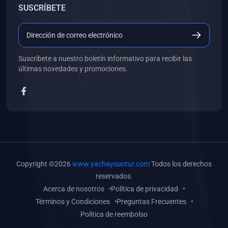
SUSCRÍBETE
(0)
Libros de Desarrollo Web y Móvil
(0)
Libros de Programación
(0)
Libros de Edición, Diseño Gráfico e Ilustración
Suscríbete a nuestro boletín informativo para recibir las
(0)
Libros de Informática
últimas novedades y promociones.
(0)
Libros de Administración, Gestión Pública y Marketing
(0)
Libros de Arquitectura e Ingeniería Civil
(0)
Libros de Ingeniería de Sistemas
(0)
Libros de Ingeniería de Software
(0)
Libros de Ciencia de Datos
Copyright ©2026
www.yachaysuntur.com
Todos los derechos
(0)
Libros de Computación Científica
reservados.
Acerca de nosotros
Política de privacidad
(0)
Libros de Mecatrónica
Términos y Condiciones
Preguntas Frecuentes
(0)
Libros de Robótica
Política de reembolso