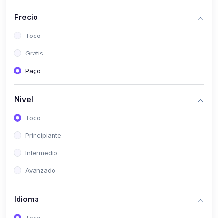
(0)
Historia
Precio
(0)
Arte y Música
Todo
(0)
Desarrollo Web
Gratis
(0)
Desarrollo Móvil
Pago
(0)
Lenguajes de Programación
(0)
Desarrollo de Videojuegos
Nivel
(0)
Edición, Diseño Gráfico e Ilustración
Todo
(0)
Informática
Principiante
(0)
Administración, Gestión Pública y Marketing
Intermedio
(0)
Arquitectura e Ingeniería Civil
Avanzado
(0)
Ingeniería de Sistemas
Idioma
(0)
Ingeniería de Software
(0)
Ciencia de Datos
Todo