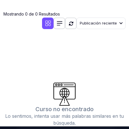
(0)
Clases en vivo por iniciarse
Mostrando 0 de 0 Resultados
(0)
Clases en vivo ya iniciadas
Publicación reciente
(0)
3. CONFERENCIAS
(0)
Conferencias por iniciar
(0)
Conferencias ya iniciadas
(0)
4. RESOLUCIÓN DE TAREAS, TRABAJOS Y PROBLEMAS
ACADÉMICOS
(0)
Banco de Preguntas
(0)
Exámenes
(0)
Tareas o trabajos de investigación ( monografías,
tesis, casos clínicos, etc.)
Curso no encontrado
(0)
Resolver tareas o preguntas, hacer trabajos
Lo sentimos, intenta usar más palabras similares en tu
académicos o de investigación (monografías y otros)
búsqueda.