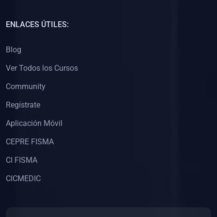
(0)
Capacitación Docentes Universitarios
ENLACES ÚTILES:
(0)
8. LIBROS
Blog
(0)
Libros de Matemáticas
Ver Todos los Cursos
(0)
Libros de Estadística
Community
(0)
Libros de Física
(0)
Libros de Química
Regístrate
(0)
Libros de Biología
Aplicación Móvil
(0)
Libros de Medicina
CEPRE FISMA
(0)
Libros de Economía
CI FISMA
(0)
Libros de Derecho
CICMEDIC
(0)
Libros de Historia
(0)
Libros de Arte y Música