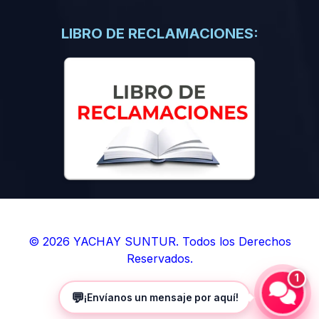
(0)
Libros de Inteligencia Artificial
(0)
Libros de Idiomas
LIBRO DE RECLAMACIONES:
(0)
9. BOLETINES
(0)
Boletines en Ciencias
(0)
Boletines en Ingenierías
(0)
Boletines en Humanidades
(0)
10. REVISTAS
(0)
Revistas en Ciencias
(0)
Revistas en Ingenierías
(0)
Revistas en Humanidades
© 2026 YACHAY SUNTUR. Todos los Derechos
Reservados.
(0)
11. SOFTWARE
1
(0)
Sistemas Operativos
💬
¡Envíanos un mensaje por aquí!
(0)
Aplicaciones