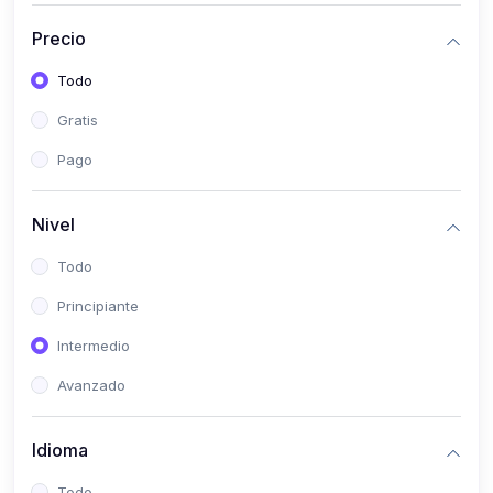
(0)
Historia
Precio
(0)
Arte y Música
Todo
(0)
Desarrollo Web
Gratis
(0)
Desarrollo Móvil
Pago
(0)
Lenguajes de Programación
(0)
Desarrollo de Videojuegos
Nivel
(0)
Edición, Diseño Gráfico e Ilustración
Todo
(0)
Informática
Principiante
(0)
Administración, Gestión Pública y Marketing
Intermedio
(0)
Arquitectura e Ingeniería Civil
Avanzado
(0)
Ingeniería de Sistemas
Idioma
(0)
Ingeniería de Software
(0)
Ciencia de Datos
Todo