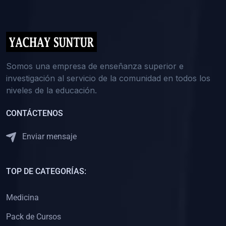
(0)
5. REFORZAMIENTO ACADÉMICO
(0)
Reforzamiento Personal
(0)
Reforzamiento Grupal
(0)
6. ASESORÍA
Somos una empresa de enseñanza superior e
investigación al servicio de la comunidad en todos los
(0)
Asesoría Educación Primaria
niveles de la educación.
(0)
Asesoría Educación Secundaria
CONTÁCTENOS
(0)
Asesoría Educación Preuniversitaria
(0)
Asesoría Educación Universitaria o Pregrado
Enviar mensaje
(0)
Asesoría Educación Postgrado
(0)
7. CAPACITACIÓN DOCENTE
TOP DE CATEGORÍAS:
(0)
Capacitación Docentes de Educación Primaria
Medicina
(0)
Capacitación Docentes de Educación Secundaria
Pack de Cursos
(0)
Capacitación Docentes de Preparación Preuniversitaria