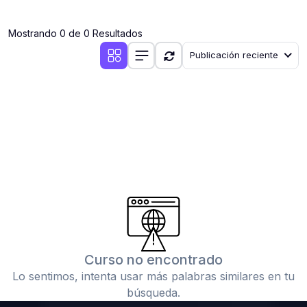
(0)
Clases en vivo por iniciarse
Mostrando 0 de 0 Resultados
(0)
Clases en vivo ya iniciadas
Publicación reciente
(0)
3. CONFERENCIAS
(0)
Conferencias por iniciar
(0)
Conferencias ya iniciadas
(0)
4. RESOLUCIÓN DE TAREAS, TRABAJOS Y PROBLEMAS
ACADÉMICOS
(0)
Banco de Preguntas
(0)
Exámenes
(0)
Tareas o trabajos de investigación ( monografías,
tesis, casos clínicos, etc.)
Curso no encontrado
(0)
Resolver tareas o preguntas, hacer trabajos
Lo sentimos, intenta usar más palabras similares en tu
académicos o de investigación (monografías y otros)
búsqueda.