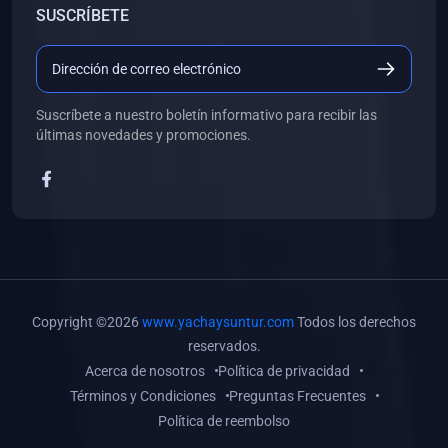
SUSCRÍBETE
(0)
Libros de Desarrollo Web y Móvil
(0)
Libros de Programación
(0)
Libros de Edición, Diseño Gráfico e Ilustración
Suscríbete a nuestro boletín informativo para recibir las
(0)
Libros de Informática
últimas novedades y promociones.
(0)
Libros de Administración, Gestión Pública y Marketing
(0)
Libros de Arquitectura e Ingeniería Civil
(0)
Libros de Ingeniería de Sistemas
(0)
Libros de Ingeniería de Software
(0)
Libros de Ciencia de Datos
Copyright ©2026
www.yachaysuntur.com
Todos los derechos
(0)
Libros de Computación Científica
reservados.
Acerca de nosotros
Política de privacidad
(0)
Libros de Mecatrónica
Términos y Condiciones
Preguntas Frecuentes
(0)
Libros de Robótica
Política de reembolso