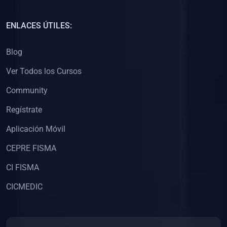
(0)
Capacitación Docentes Universitarios
ENLACES ÚTILES:
(0)
8. LIBROS
Blog
(0)
Libros de Matemáticas
Ver Todos los Cursos
(0)
Libros de Estadística
Community
(0)
Libros de Física
(0)
Libros de Química
Regístrate
(0)
Libros de Biología
Aplicación Móvil
(0)
Libros de Medicina
CEPRE FISMA
(0)
Libros de Economía
CI FISMA
(0)
Libros de Derecho
CICMEDIC
(0)
Libros de Historia
(0)
Libros de Arte y Música