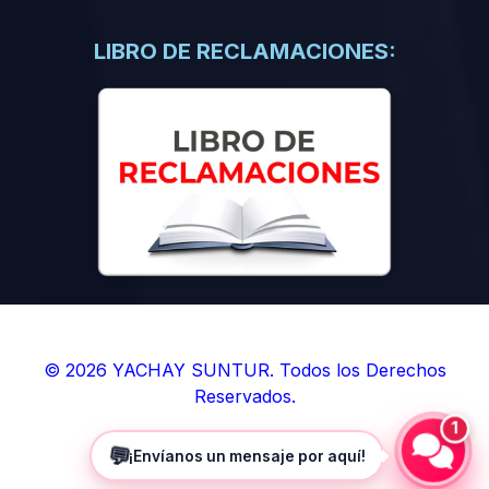
(0)
Libros de Inteligencia Artificial
(0)
Libros de Idiomas
LIBRO DE RECLAMACIONES:
(0)
9. BOLETINES
(0)
Boletines en Ciencias
(0)
Boletines en Ingenierías
(0)
Boletines en Humanidades
(0)
10. REVISTAS
(0)
Revistas en Ciencias
(0)
Revistas en Ingenierías
(0)
Revistas en Humanidades
© 2026 YACHAY SUNTUR. Todos los Derechos
Reservados.
(0)
11. SOFTWARE
1
(0)
Sistemas Operativos
💬
¡Envíanos un mensaje por aquí!
(0)
Aplicaciones