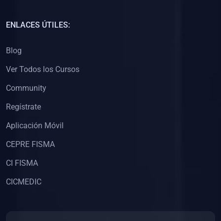
(0)
Capacitación Docentes Universitarios
ENLACES ÚTILES:
(0)
8. LIBROS
Blog
(0)
Libros de Matemáticas
Ver Todos los Cursos
(0)
Libros de Estadística
Community
(0)
Libros de Física
(0)
Libros de Química
Regístrate
(0)
Libros de Biología
Aplicación Móvil
(0)
Libros de Medicina
CEPRE FISMA
(0)
Libros de Economía
CI FISMA
(0)
Libros de Derecho
CICMEDIC
(0)
Libros de Historia
(0)
Libros de Arte y Música