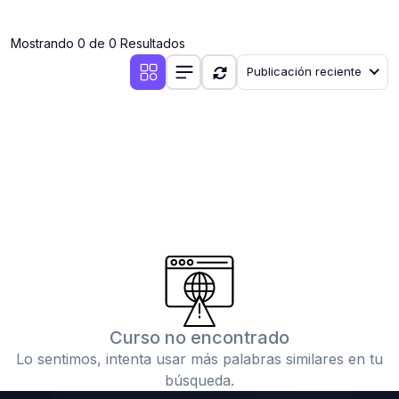
(0)
Clases en vivo por iniciarse
Mostrando 0 de 0 Resultados
(0)
Clases en vivo ya iniciadas
Publicación reciente
(0)
3. CONFERENCIAS
(0)
Conferencias por iniciar
(0)
Conferencias ya iniciadas
(0)
4. RESOLUCIÓN DE TAREAS, TRABAJOS Y PROBLEMAS
ACADÉMICOS
(0)
Banco de Preguntas
(0)
Exámenes
(0)
Tareas o trabajos de investigación ( monografías,
tesis, casos clínicos, etc.)
Curso no encontrado
(0)
Resolver tareas o preguntas, hacer trabajos
Lo sentimos, intenta usar más palabras similares en tu
académicos o de investigación (monografías y otros)
búsqueda.