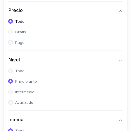
(0)
Historia
Precio
(0)
Arte y Música
Todo
(0)
Desarrollo Web
Gratis
(0)
Desarrollo Móvil
Pago
(0)
Lenguajes de Programación
(0)
Desarrollo de Videojuegos
Nivel
(0)
Edición, Diseño Gráfico e Ilustración
Todo
(0)
Informática
Principiante
(0)
Administración, Gestión Pública y Marketing
Intermedio
(0)
Arquitectura e Ingeniería Civil
Avanzado
(0)
Ingeniería de Sistemas
Idioma
(0)
Ingeniería de Software
(0)
Ciencia de Datos
Todo