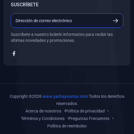
SUSCRÍBETE
(0)
Libros de Desarrollo Web y Móvil
(0)
Libros de Programación
(0)
Libros de Edición, Diseño Gráfico e Ilustración
Suscríbete a nuestro boletín informativo para recibir las
(0)
Libros de Informática
últimas novedades y promociones.
(0)
Libros de Administración, Gestión Pública y Marketing
(0)
Libros de Arquitectura e Ingeniería Civil
(0)
Libros de Ingeniería de Sistemas
(0)
Libros de Ingeniería de Software
(0)
Libros de Ciencia de Datos
Copyright ©2026
www.yachaysuntur.com
Todos los derechos
(0)
Libros de Computación Científica
reservados.
Acerca de nosotros
Política de privacidad
(0)
Libros de Mecatrónica
Términos y Condiciones
Preguntas Frecuentes
(0)
Libros de Robótica
Política de reembolso