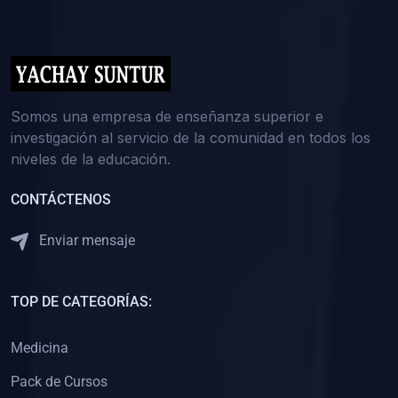
(0)
5. REFORZAMIENTO ACADÉMICO
(0)
Reforzamiento Personal
(0)
Reforzamiento Grupal
(0)
6. ASESORÍA
Somos una empresa de enseñanza superior e
investigación al servicio de la comunidad en todos los
(0)
Asesoría Educación Primaria
niveles de la educación.
(0)
Asesoría Educación Secundaria
CONTÁCTENOS
(0)
Asesoría Educación Preuniversitaria
(0)
Asesoría Educación Universitaria o Pregrado
Enviar mensaje
(0)
Asesoría Educación Postgrado
(0)
7. CAPACITACIÓN DOCENTE
TOP DE CATEGORÍAS:
(0)
Capacitación Docentes de Educación Primaria
Medicina
(0)
Capacitación Docentes de Educación Secundaria
Pack de Cursos
(0)
Capacitación Docentes de Preparación Preuniversitaria