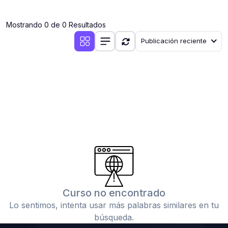
(0)
Clases en vivo por iniciarse
Mostrando 0 de 0 Resultados
(0)
Clases en vivo ya iniciadas
Publicación reciente
(0)
3. CONFERENCIAS
(0)
Conferencias por iniciar
(0)
Conferencias ya iniciadas
(0)
4. RESOLUCIÓN DE TAREAS, TRABAJOS Y PROBLEMAS
ACADÉMICOS
(0)
Banco de Preguntas
(0)
Exámenes
(0)
Tareas o trabajos de investigación ( monografías,
tesis, casos clínicos, etc.)
Curso no encontrado
(0)
Resolver tareas o preguntas, hacer trabajos
Lo sentimos, intenta usar más palabras similares en tu
académicos o de investigación (monografías y otros)
búsqueda.