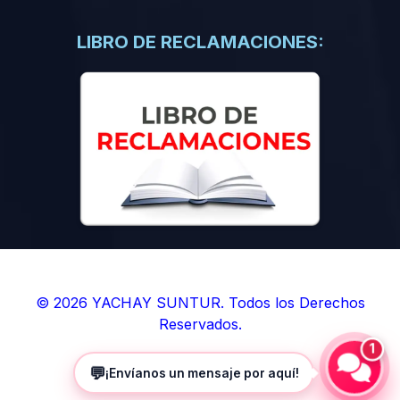
(0)
Libros de Inteligencia Artificial
(0)
Libros de Idiomas
LIBRO DE RECLAMACIONES:
(0)
9. BOLETINES
(0)
Boletines en Ciencias
(0)
Boletines en Ingenierías
(0)
Boletines en Humanidades
(0)
10. REVISTAS
(0)
Revistas en Ciencias
(0)
Revistas en Ingenierías
(0)
Revistas en Humanidades
© 2026 YACHAY SUNTUR. Todos los Derechos
Reservados.
(0)
11. SOFTWARE
1
(0)
Sistemas Operativos
💬
¡Envíanos un mensaje por aquí!
(0)
Aplicaciones