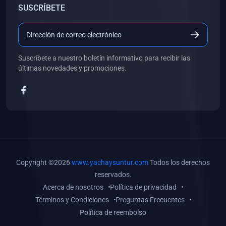
SUSCRÍBETE
(0)
Libros de Desarrollo Web y Móvil
(0)
Libros de Programación
(0)
Libros de Edición, Diseño Gráfico e Ilustración
Suscríbete a nuestro boletín informativo para recibir las
(0)
Libros de Informática
últimas novedades y promociones.
(0)
Libros de Administración, Gestión Pública y Marketing
(0)
Libros de Arquitectura e Ingeniería Civil
(0)
Libros de Ingeniería de Sistemas
(0)
Libros de Ingeniería de Software
(0)
Libros de Ciencia de Datos
Copyright ©2026
www.yachaysuntur.com
Todos los derechos
(0)
Libros de Computación Científica
reservados.
Acerca de nosotros
Política de privacidad
(0)
Libros de Mecatrónica
Términos y Condiciones
Preguntas Frecuentes
(0)
Libros de Robótica
Política de reembolso