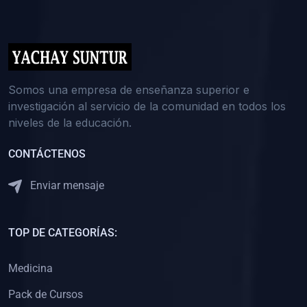
(0)
5. REFORZAMIENTO ACADÉMICO
(0)
Reforzamiento Personal
(0)
Reforzamiento Grupal
(0)
6. ASESORÍA
Somos una empresa de enseñanza superior e
investigación al servicio de la comunidad en todos los
(0)
Asesoría Educación Primaria
niveles de la educación.
(0)
Asesoría Educación Secundaria
CONTÁCTENOS
(0)
Asesoría Educación Preuniversitaria
(0)
Asesoría Educación Universitaria o Pregrado
Enviar mensaje
(0)
Asesoría Educación Postgrado
(0)
7. CAPACITACIÓN DOCENTE
TOP DE CATEGORÍAS:
(0)
Capacitación Docentes de Educación Primaria
Medicina
(0)
Capacitación Docentes de Educación Secundaria
Pack de Cursos
(0)
Capacitación Docentes de Preparación Preuniversitaria