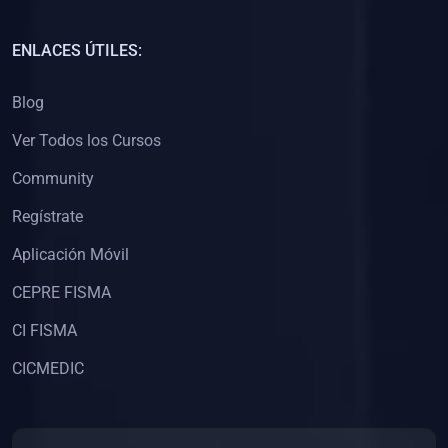
(0)
Capacitación Docentes Universitarios
ENLACES ÚTILES:
(0)
8. LIBROS
Blog
(0)
Libros de Matemáticas
Ver Todos los Cursos
(0)
Libros de Estadística
Community
(0)
Libros de Física
(0)
Libros de Química
Regístrate
(0)
Libros de Biología
Aplicación Móvil
(0)
Libros de Medicina
CEPRE FISMA
(0)
Libros de Economía
CI FISMA
(0)
Libros de Derecho
CICMEDIC
(0)
Libros de Historia
(0)
Libros de Arte y Música