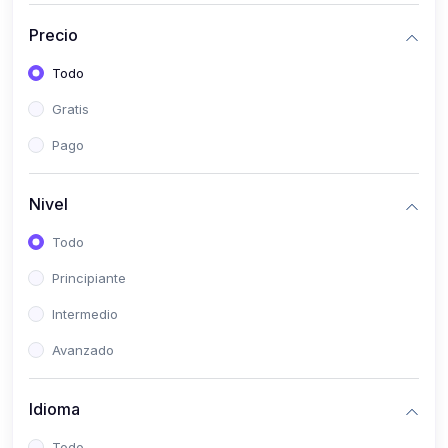
(0)
Historia
Precio
(0)
Arte y Música
Todo
(0)
Desarrollo Web
Gratis
(0)
Desarrollo Móvil
Pago
(0)
Lenguajes de Programación
(0)
Desarrollo de Videojuegos
Nivel
(0)
Edición, Diseño Gráfico e Ilustración
Todo
(0)
Informática
Principiante
(0)
Administración, Gestión Pública y Marketing
Intermedio
(0)
Arquitectura e Ingeniería Civil
Avanzado
(0)
Ingeniería de Sistemas
Idioma
(0)
Ingeniería de Software
(0)
Ciencia de Datos
Todo