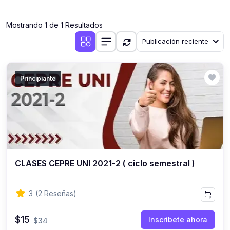
(0)
Clases en vivo por iniciarse
Mostrando 1 de 1 Resultados
(0)
Clases en vivo ya iniciadas
Publicación reciente
(0)
3. CONFERENCIAS
(0)
Conferencias por iniciar
Principiante
(0)
Conferencias ya iniciadas
(0)
4. RESOLUCIÓN DE TAREAS, TRABAJOS Y PROBLEMAS
ACADÉMICOS
(0)
Banco de Preguntas
(0)
Exámenes
CLASES CEPRE UNI 2021-2 ( ciclo semestral )
(0)
Tareas o trabajos de investigación ( monografías,
tesis, casos clínicos, etc.)
3
(2 Reseñas)
(0)
Resolver tareas o preguntas, hacer trabajos
académicos o de investigación (monografías y otros)
$15
Inscríbete ahora
$34