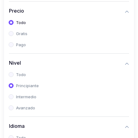
(0)
Historia
Precio
(0)
Arte y Música
Todo
(0)
Desarrollo Web
Gratis
(0)
Desarrollo Móvil
Pago
(0)
Lenguajes de Programación
(0)
Desarrollo de Videojuegos
Nivel
(0)
Edición, Diseño Gráfico e Ilustración
Todo
(0)
Informática
Principiante
(0)
Administración, Gestión Pública y Marketing
Intermedio
(0)
Arquitectura e Ingeniería Civil
Avanzado
(0)
Ingeniería de Sistemas
Idioma
(0)
Ingeniería de Software
(0)
Ciencia de Datos
Todo