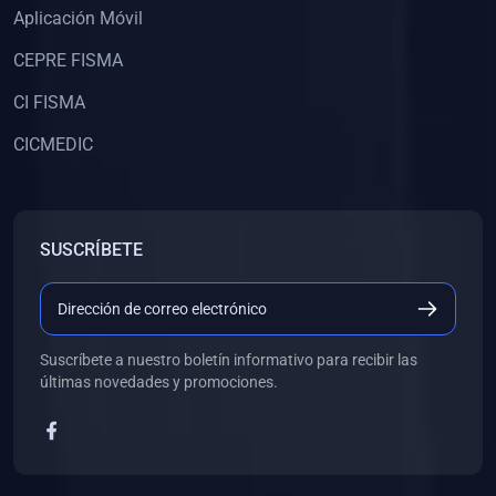
Aplicación Móvil
(0)
Libros de Desarrollo Web y Móvil
CEPRE FISMA
(0)
Libros de Programación
(0)
Libros de Edición, Diseño Gráfico e Ilustración
CI FISMA
(0)
Libros de Informática
CICMEDIC
(0)
Libros de Administración, Gestión Pública y Marketing
(0)
Libros de Arquitectura e Ingeniería Civil
SUSCRÍBETE
(0)
Libros de Ingeniería de Sistemas
(0)
Libros de Ingeniería de Software
(0)
Libros de Ciencia de Datos
Suscríbete a nuestro boletín informativo para recibir las
(0)
Libros de Computación Científica
últimas novedades y promociones.
(0)
Libros de Mecatrónica
(0)
Libros de Robótica