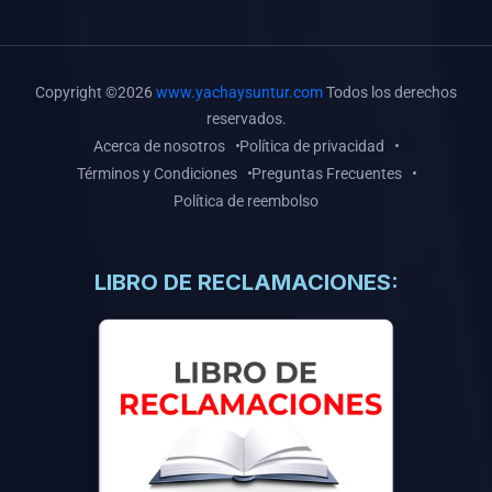
(0)
Libros de Inteligencia Artificial
(0)
Libros de Idiomas
(0)
9. BOLETINES
Copyright ©2026
www.yachaysuntur.com
Todos los derechos
reservados.
(0)
Boletines en Ciencias
Acerca de nosotros
Política de privacidad
(0)
Boletines en Ingenierías
Términos y Condiciones
Preguntas Frecuentes
Política de reembolso
(0)
Boletines en Humanidades
(0)
10. REVISTAS
LIBRO DE RECLAMACIONES:
(0)
Revistas en Ciencias
(0)
Revistas en Ingenierías
(0)
Revistas en Humanidades
(0)
11. SOFTWARE
(0)
Sistemas Operativos
(0)
Aplicaciones