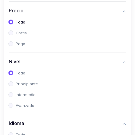
(0)
Historia
Precio
(0)
Arte y Música
Todo
(0)
Desarrollo Web
Gratis
(0)
Desarrollo Móvil
Pago
(0)
Lenguajes de Programación
(0)
Desarrollo de Videojuegos
Nivel
(0)
Edición, Diseño Gráfico e Ilustración
Todo
(0)
Informática
Principiante
(0)
Administración, Gestión Pública y Marketing
Intermedio
(0)
Arquitectura e Ingeniería Civil
Avanzado
(0)
Ingeniería de Sistemas
Idioma
(0)
Ingeniería de Software
(0)
Ciencia de Datos
Todo