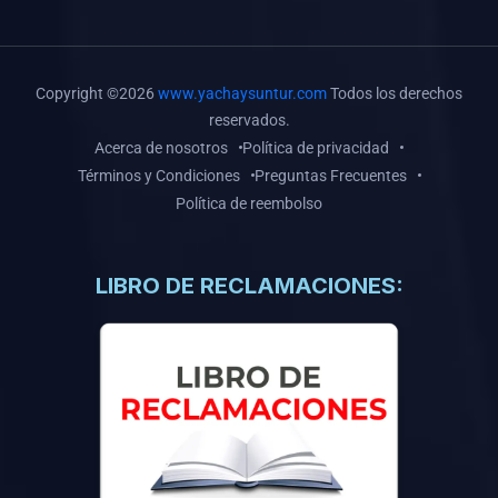
(0)
Libros de Inteligencia Artificial
(0)
Libros de Idiomas
(0)
9. BOLETINES
Copyright ©2026
www.yachaysuntur.com
Todos los derechos
reservados.
(0)
Boletines en Ciencias
Acerca de nosotros
Política de privacidad
(0)
Boletines en Ingenierías
Términos y Condiciones
Preguntas Frecuentes
Política de reembolso
(0)
Boletines en Humanidades
(0)
10. REVISTAS
LIBRO DE RECLAMACIONES:
(0)
Revistas en Ciencias
(0)
Revistas en Ingenierías
(0)
Revistas en Humanidades
(0)
11. SOFTWARE
(0)
Sistemas Operativos
(0)
Aplicaciones