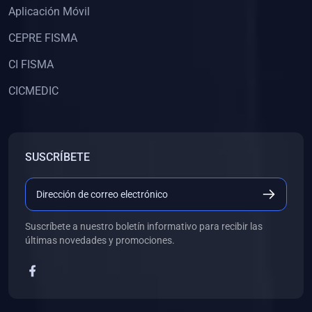
Aplicación Móvil
(0)
Libros de Desarrollo Web y Móvil
CEPRE FISMA
(0)
Libros de Programación
(0)
Libros de Edición, Diseño Gráfico e Ilustración
CI FISMA
(0)
Libros de Informática
CICMEDIC
(0)
Libros de Administración, Gestión Pública y Marketing
(0)
Libros de Arquitectura e Ingeniería Civil
SUSCRÍBETE
(0)
Libros de Ingeniería de Sistemas
(0)
Libros de Ingeniería de Software
(0)
Libros de Ciencia de Datos
Suscríbete a nuestro boletín informativo para recibir las
(0)
Libros de Computación Científica
últimas novedades y promociones.
(0)
Libros de Mecatrónica
(0)
Libros de Robótica