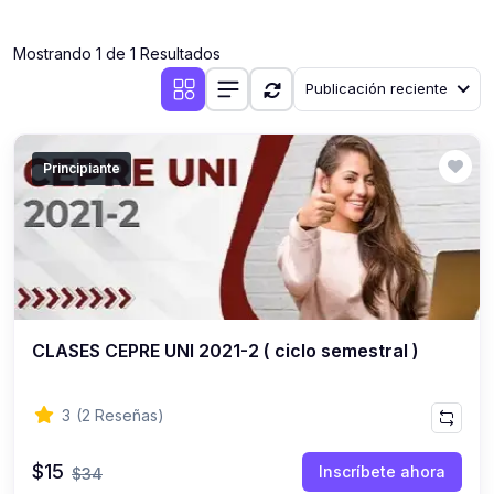
(0)
Clases en vivo por iniciarse
Mostrando 1 de 1 Resultados
(0)
Clases en vivo ya iniciadas
Publicación reciente
(0)
3. CONFERENCIAS
(0)
Conferencias por iniciar
Principiante
(0)
Conferencias ya iniciadas
(0)
4. RESOLUCIÓN DE TAREAS, TRABAJOS Y PROBLEMAS
ACADÉMICOS
(0)
Banco de Preguntas
(0)
Exámenes
CLASES CEPRE UNI 2021-2 ( ciclo semestral )
(0)
Tareas o trabajos de investigación ( monografías,
tesis, casos clínicos, etc.)
3
(2 Reseñas)
(0)
Resolver tareas o preguntas, hacer trabajos
académicos o de investigación (monografías y otros)
$15
Inscríbete ahora
$34