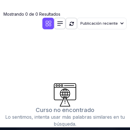
(0)
Clases en vivo por iniciarse
Mostrando 0 de 0 Resultados
(0)
Clases en vivo ya iniciadas
Publicación reciente
(0)
3. CONFERENCIAS
(0)
Conferencias por iniciar
(0)
Conferencias ya iniciadas
(0)
4. RESOLUCIÓN DE TAREAS, TRABAJOS Y PROBLEMAS
ACADÉMICOS
(0)
Banco de Preguntas
(0)
Exámenes
(0)
Tareas o trabajos de investigación ( monografías,
tesis, casos clínicos, etc.)
Curso no encontrado
(0)
Resolver tareas o preguntas, hacer trabajos
Lo sentimos, intenta usar más palabras similares en tu
académicos o de investigación (monografías y otros)
búsqueda.