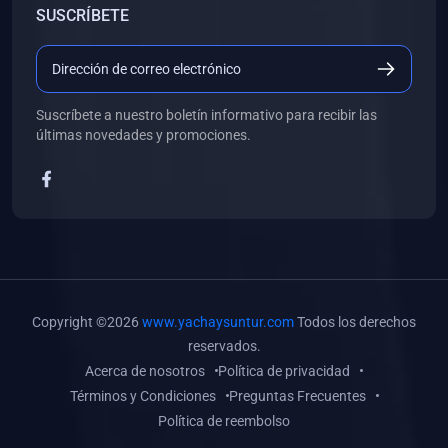
SUSCRÍBETE
(0)
Libros de Desarrollo Web y Móvil
(0)
Libros de Programación
(0)
Libros de Edición, Diseño Gráfico e Ilustración
Suscríbete a nuestro boletín informativo para recibir las
(0)
Libros de Informática
últimas novedades y promociones.
(0)
Libros de Administración, Gestión Pública y Marketing
(0)
Libros de Arquitectura e Ingeniería Civil
(0)
Libros de Ingeniería de Sistemas
(0)
Libros de Ingeniería de Software
(0)
Libros de Ciencia de Datos
Copyright ©2026
www.yachaysuntur.com
Todos los derechos
(0)
Libros de Computación Científica
reservados.
Acerca de nosotros
Política de privacidad
(0)
Libros de Mecatrónica
Términos y Condiciones
Preguntas Frecuentes
(0)
Libros de Robótica
Política de reembolso