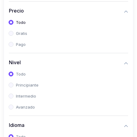
(0)
Historia
Precio
(0)
Arte y Música
Todo
(0)
Desarrollo Web
Gratis
(0)
Desarrollo Móvil
Pago
(0)
Lenguajes de Programación
(0)
Desarrollo de Videojuegos
Nivel
(0)
Edición, Diseño Gráfico e Ilustración
Todo
(0)
Informática
Principiante
(0)
Administración, Gestión Pública y Marketing
Intermedio
(0)
Arquitectura e Ingeniería Civil
Avanzado
(0)
Ingeniería de Sistemas
Idioma
(0)
Ingeniería de Software
(0)
Ciencia de Datos
Todo