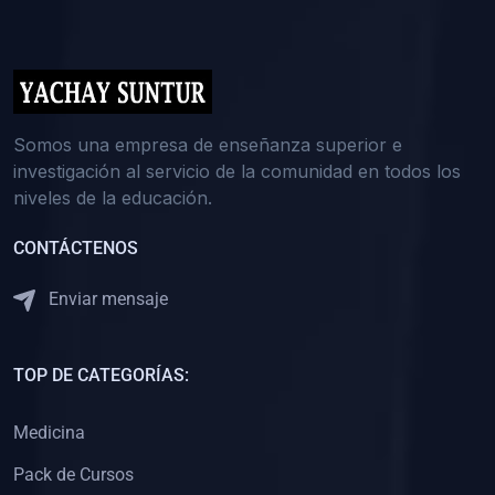
(0)
5. REFORZAMIENTO ACADÉMICO
(0)
Reforzamiento Personal
(0)
Reforzamiento Grupal
(0)
6. ASESORÍA
Somos una empresa de enseñanza superior e
investigación al servicio de la comunidad en todos los
(0)
Asesoría Educación Primaria
niveles de la educación.
(0)
Asesoría Educación Secundaria
CONTÁCTENOS
(0)
Asesoría Educación Preuniversitaria
(0)
Asesoría Educación Universitaria o Pregrado
Enviar mensaje
(0)
Asesoría Educación Postgrado
(0)
7. CAPACITACIÓN DOCENTE
TOP DE CATEGORÍAS:
(0)
Capacitación Docentes de Educación Primaria
Medicina
(0)
Capacitación Docentes de Educación Secundaria
Pack de Cursos
(0)
Capacitación Docentes de Preparación Preuniversitaria