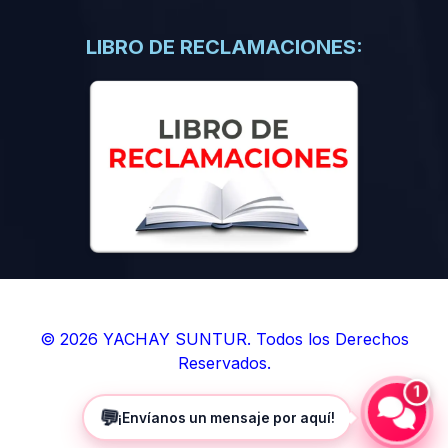
(0)
Libros de Inteligencia Artificial
(0)
Libros de Idiomas
LIBRO DE RECLAMACIONES:
(0)
9. BOLETINES
(0)
Boletines en Ciencias
(0)
Boletines en Ingenierías
(0)
Boletines en Humanidades
(0)
10. REVISTAS
(0)
Revistas en Ciencias
(0)
Revistas en Ingenierías
(0)
Revistas en Humanidades
© 2026 YACHAY SUNTUR. Todos los Derechos
Reservados.
(0)
11. SOFTWARE
1
(0)
Sistemas Operativos
💬
¡Envíanos un mensaje por aquí!
(0)
Aplicaciones