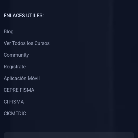
(0)
Capacitación Docentes Universitarios
ENLACES ÚTILES:
(0)
8. LIBROS
Blog
(0)
Libros de Matemáticas
Ver Todos los Cursos
(0)
Libros de Estadística
Community
(0)
Libros de Física
(0)
Libros de Química
Regístrate
(0)
Libros de Biología
Aplicación Móvil
(0)
Libros de Medicina
CEPRE FISMA
(0)
Libros de Economía
CI FISMA
(0)
Libros de Derecho
CICMEDIC
(0)
Libros de Historia
(0)
Libros de Arte y Música