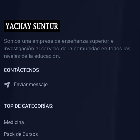
(0)
5. REFORZAMIENTO ACADÉMICO
(0)
Reforzamiento Personal
(0)
Reforzamiento Grupal
(0)
6. ASESORÍA
Somos una empresa de enseñanza superior e
investigación al servicio de la comunidad en todos los
(0)
Asesoría Educación Primaria
niveles de la educación.
(0)
Asesoría Educación Secundaria
CONTÁCTENOS
(0)
Asesoría Educación Preuniversitaria
(0)
Asesoría Educación Universitaria o Pregrado
Enviar mensaje
(0)
Asesoría Educación Postgrado
(0)
7. CAPACITACIÓN DOCENTE
TOP DE CATEGORÍAS:
(0)
Capacitación Docentes de Educación Primaria
Medicina
(0)
Capacitación Docentes de Educación Secundaria
Pack de Cursos
(0)
Capacitación Docentes de Preparación Preuniversitaria