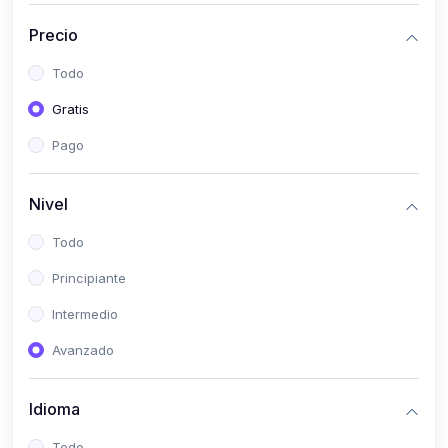
(0)
Historia
Precio
(0)
Arte y Música
Todo
(0)
Desarrollo Web
Gratis
(0)
Desarrollo Móvil
Pago
(0)
Lenguajes de Programación
(0)
Desarrollo de Videojuegos
Nivel
(0)
Edición, Diseño Gráfico e Ilustración
Todo
(0)
Informática
Principiante
(0)
Administración, Gestión Pública y Marketing
Intermedio
(0)
Arquitectura e Ingeniería Civil
Avanzado
(0)
Ingeniería de Sistemas
Idioma
(0)
Ingeniería de Software
(0)
Ciencia de Datos
Todo