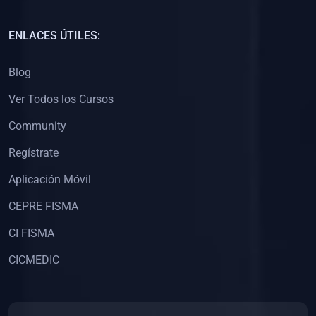
(0)
Capacitación Docentes Universitarios
ENLACES ÚTILES:
(0)
8. LIBROS
Blog
(0)
Libros de Matemáticas
Ver Todos los Cursos
(0)
Libros de Estadística
Community
(0)
Libros de Física
(0)
Libros de Química
Regístrate
(0)
Libros de Biología
Aplicación Móvil
(0)
Libros de Medicina
CEPRE FISMA
(0)
Libros de Economía
CI FISMA
(0)
Libros de Derecho
CICMEDIC
(0)
Libros de Historia
(0)
Libros de Arte y Música