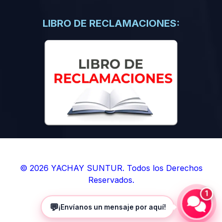
(0)
Libros de Inteligencia Artificial
(0)
Libros de Idiomas
LIBRO DE RECLAMACIONES:
(0)
9. BOLETINES
(0)
Boletines en Ciencias
(0)
Boletines en Ingenierías
(0)
Boletines en Humanidades
(0)
10. REVISTAS
(0)
Revistas en Ciencias
(0)
Revistas en Ingenierías
(0)
Revistas en Humanidades
© 2026 YACHAY SUNTUR. Todos los Derechos
Reservados.
(0)
11. SOFTWARE
1
(0)
Sistemas Operativos
💬
¡Envíanos un mensaje por aquí!
(0)
Aplicaciones