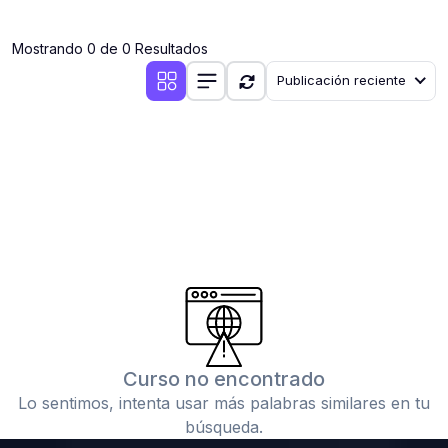
(0)
Clases en vivo por iniciarse
Mostrando 0 de 0 Resultados
(0)
Clases en vivo ya iniciadas
Publicación reciente
(0)
3. CONFERENCIAS
(0)
Conferencias por iniciar
(0)
Conferencias ya iniciadas
(0)
4. RESOLUCIÓN DE TAREAS, TRABAJOS Y PROBLEMAS
ACADÉMICOS
(0)
Banco de Preguntas
(0)
Exámenes
(0)
Tareas o trabajos de investigación ( monografías,
tesis, casos clínicos, etc.)
Curso no encontrado
(0)
Resolver tareas o preguntas, hacer trabajos
Lo sentimos, intenta usar más palabras similares en tu
académicos o de investigación (monografías y otros)
búsqueda.