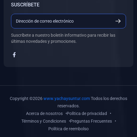
SUSCRÍBETE
(0)
Libros de Desarrollo Web y Móvil
(0)
Libros de Programación
(0)
Libros de Edición, Diseño Gráfico e Ilustración
Suscríbete a nuestro boletín informativo para recibir las
(0)
Libros de Informática
últimas novedades y promociones.
(0)
Libros de Administración, Gestión Pública y Marketing
(0)
Libros de Arquitectura e Ingeniería Civil
(0)
Libros de Ingeniería de Sistemas
(0)
Libros de Ingeniería de Software
(0)
Libros de Ciencia de Datos
Copyright ©2026
www.yachaysuntur.com
Todos los derechos
(0)
Libros de Computación Científica
reservados.
Acerca de nosotros
Política de privacidad
(0)
Libros de Mecatrónica
Términos y Condiciones
Preguntas Frecuentes
(0)
Libros de Robótica
Política de reembolso