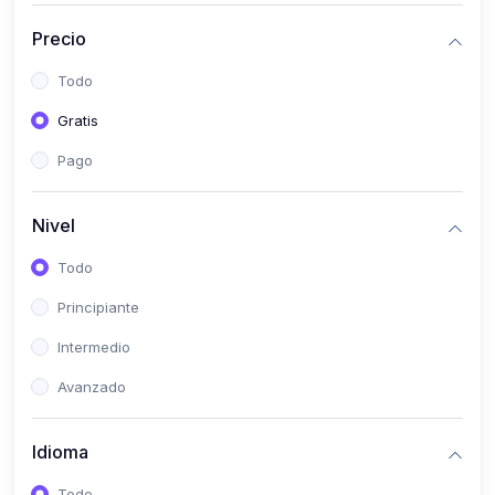
(0)
Historia
Precio
(0)
Arte y Música
Todo
(0)
Desarrollo Web
Gratis
(0)
Desarrollo Móvil
Pago
(0)
Lenguajes de Programación
(0)
Desarrollo de Videojuegos
Nivel
(0)
Edición, Diseño Gráfico e Ilustración
Todo
(0)
Informática
Principiante
(0)
Administración, Gestión Pública y Marketing
Intermedio
(0)
Arquitectura e Ingeniería Civil
Avanzado
(0)
Ingeniería de Sistemas
Idioma
(0)
Ingeniería de Software
(0)
Ciencia de Datos
Todo