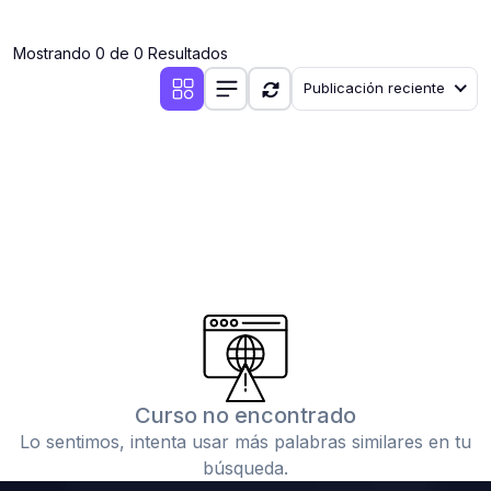
(0)
Clases en vivo por iniciarse
Mostrando 0 de 0 Resultados
(0)
Clases en vivo ya iniciadas
Publicación reciente
(0)
3. CONFERENCIAS
(0)
Conferencias por iniciar
(0)
Conferencias ya iniciadas
(0)
4. RESOLUCIÓN DE TAREAS, TRABAJOS Y PROBLEMAS
ACADÉMICOS
(0)
Banco de Preguntas
(0)
Exámenes
(0)
Tareas o trabajos de investigación ( monografías,
tesis, casos clínicos, etc.)
Curso no encontrado
(0)
Resolver tareas o preguntas, hacer trabajos
Lo sentimos, intenta usar más palabras similares en tu
académicos o de investigación (monografías y otros)
búsqueda.