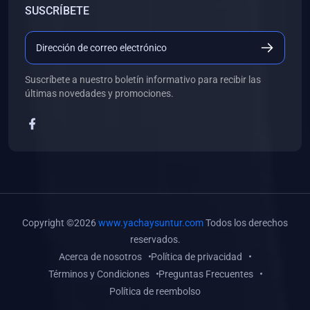
SUSCRÍBETE
(0)
Libros de Desarrollo Web y Móvil
(0)
Libros de Programación
(0)
Libros de Edición, Diseño Gráfico e Ilustración
Suscríbete a nuestro boletín informativo para recibir las
(0)
Libros de Informática
últimas novedades y promociones.
(0)
Libros de Administración, Gestión Pública y Marketing
(0)
Libros de Arquitectura e Ingeniería Civil
(0)
Libros de Ingeniería de Sistemas
(0)
Libros de Ingeniería de Software
(0)
Libros de Ciencia de Datos
Copyright ©2026
www.yachaysuntur.com
Todos los derechos
(0)
Libros de Computación Científica
reservados.
Acerca de nosotros
Política de privacidad
(0)
Libros de Mecatrónica
Términos y Condiciones
Preguntas Frecuentes
(0)
Libros de Robótica
Política de reembolso