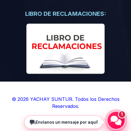
(0)
Libros de Inteligencia Artificial
(0)
Libros de Idiomas
LIBRO DE RECLAMACIONES:
(0)
9. BOLETINES
(0)
Boletines en Ciencias
(0)
Boletines en Ingenierías
(0)
Boletines en Humanidades
(0)
10. REVISTAS
(0)
Revistas en Ciencias
(0)
Revistas en Ingenierías
(0)
Revistas en Humanidades
© 2026 YACHAY SUNTUR. Todos los Derechos
Reservados.
(0)
11. SOFTWARE
1
(0)
Sistemas Operativos
💬
¡Envíanos un mensaje por aquí!
(0)
Aplicaciones