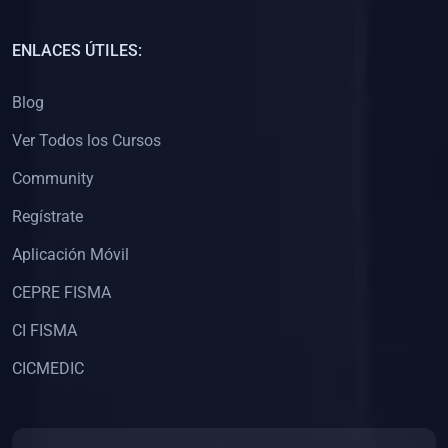
(0)
Capacitación Docentes Universitarios
ENLACES ÚTILES:
(0)
8. LIBROS
Blog
(0)
Libros de Matemáticas
Ver Todos los Cursos
(0)
Libros de Estadística
Community
(0)
Libros de Física
(0)
Libros de Química
Regístrate
(0)
Libros de Biología
Aplicación Móvil
(0)
Libros de Medicina
CEPRE FISMA
(0)
Libros de Economía
CI FISMA
(0)
Libros de Derecho
CICMEDIC
(0)
Libros de Historia
(0)
Libros de Arte y Música