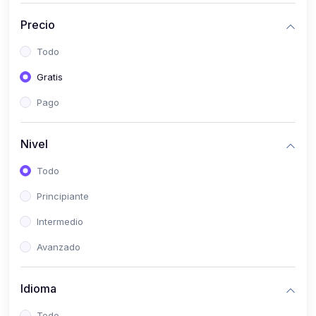
(0)
Historia
Precio
(0)
Arte y Música
Todo
(0)
Desarrollo Web
Gratis
(0)
Desarrollo Móvil
Pago
(0)
Lenguajes de Programación
(0)
Desarrollo de Videojuegos
Nivel
(0)
Edición, Diseño Gráfico e Ilustración
Todo
(0)
Informática
Principiante
(0)
Administración, Gestión Pública y Marketing
Intermedio
(0)
Arquitectura e Ingeniería Civil
Avanzado
(0)
Ingeniería de Sistemas
Idioma
(0)
Ingeniería de Software
(0)
Ciencia de Datos
Todo