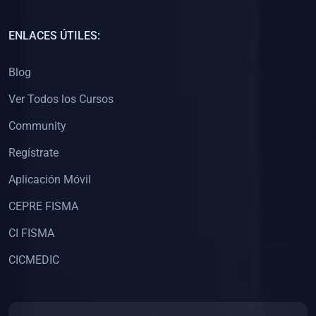
(0)
Capacitación Docentes Universitarios
ENLACES ÚTILES:
(0)
8. LIBROS
Blog
(0)
Libros de Matemáticas
Ver Todos los Cursos
(0)
Libros de Estadística
Community
(0)
Libros de Física
(0)
Libros de Química
Regístrate
(0)
Libros de Biología
Aplicación Móvil
(0)
Libros de Medicina
CEPRE FISMA
(0)
Libros de Economía
CI FISMA
(0)
Libros de Derecho
CICMEDIC
(0)
Libros de Historia
(0)
Libros de Arte y Música