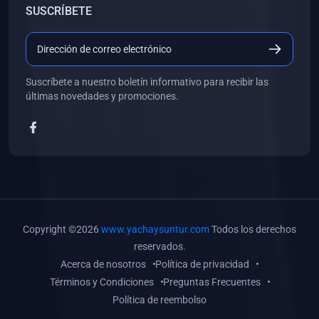
SUSCRÍBETE
(0)
Libros de Desarrollo Web y Móvil
(0)
Libros de Programación
(0)
Libros de Edición, Diseño Gráfico e Ilustración
Suscríbete a nuestro boletín informativo para recibir las
(0)
Libros de Informática
últimas novedades y promociones.
(0)
Libros de Administración, Gestión Pública y Marketing
(0)
Libros de Arquitectura e Ingeniería Civil
(0)
Libros de Ingeniería de Sistemas
(0)
Libros de Ingeniería de Software
(0)
Libros de Ciencia de Datos
Copyright ©2026
www.yachaysuntur.com
Todos los derechos
(0)
Libros de Computación Científica
reservados.
Acerca de nosotros
Política de privacidad
(0)
Libros de Mecatrónica
Términos y Condiciones
Preguntas Frecuentes
(0)
Libros de Robótica
Política de reembolso