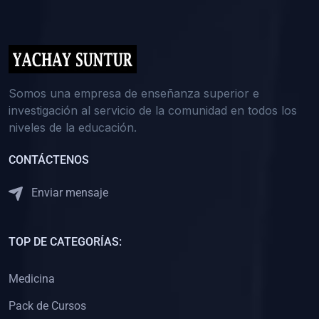
(0)
5. REFORZAMIENTO ACADÉMICO
(0)
Reforzamiento Personal
(0)
Reforzamiento Grupal
(0)
6. ASESORÍA
Somos una empresa de enseñanza superior e
investigación al servicio de la comunidad en todos los
(0)
Asesoría Educación Primaria
niveles de la educación.
(0)
Asesoría Educación Secundaria
CONTÁCTENOS
(0)
Asesoría Educación Preuniversitaria
(0)
Asesoría Educación Universitaria o Pregrado
Enviar mensaje
(0)
Asesoría Educación Postgrado
(0)
7. CAPACITACIÓN DOCENTE
TOP DE CATEGORÍAS:
(0)
Capacitación Docentes de Educación Primaria
Medicina
(0)
Capacitación Docentes de Educación Secundaria
Pack de Cursos
(0)
Capacitación Docentes de Preparación Preuniversitaria