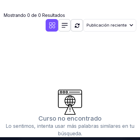
(0)
Clases en vivo por iniciarse
Mostrando 0 de 0 Resultados
(0)
Clases en vivo ya iniciadas
Publicación reciente
(0)
3. CONFERENCIAS
(0)
Conferencias por iniciar
(0)
Conferencias ya iniciadas
(0)
4. RESOLUCIÓN DE TAREAS, TRABAJOS Y PROBLEMAS
ACADÉMICOS
(0)
Banco de Preguntas
(0)
Exámenes
(0)
Tareas o trabajos de investigación ( monografías,
tesis, casos clínicos, etc.)
Curso no encontrado
(0)
Resolver tareas o preguntas, hacer trabajos
Lo sentimos, intenta usar más palabras similares en tu
académicos o de investigación (monografías y otros)
búsqueda.