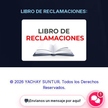
(0)
Libros de Inteligencia Artificial
(0)
Libros de Idiomas
LIBRO DE RECLAMACIONES:
(0)
9. BOLETINES
(0)
Boletines en Ciencias
(0)
Boletines en Ingenierías
(0)
Boletines en Humanidades
(0)
10. REVISTAS
(0)
Revistas en Ciencias
(0)
Revistas en Ingenierías
(0)
Revistas en Humanidades
© 2026 YACHAY SUNTUR. Todos los Derechos
Reservados.
(0)
11. SOFTWARE
1
(0)
Sistemas Operativos
💬
¡Envíanos un mensaje por aquí!
(0)
Aplicaciones