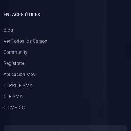
(0)
Capacitación Docentes Universitarios
ENLACES ÚTILES:
(0)
8. LIBROS
Blog
(0)
Libros de Matemáticas
Ver Todos los Cursos
(0)
Libros de Estadística
Community
(0)
Libros de Física
(0)
Libros de Química
Regístrate
(0)
Libros de Biología
Aplicación Móvil
(0)
Libros de Medicina
CEPRE FISMA
(0)
Libros de Economía
CI FISMA
(0)
Libros de Derecho
CICMEDIC
(0)
Libros de Historia
(0)
Libros de Arte y Música