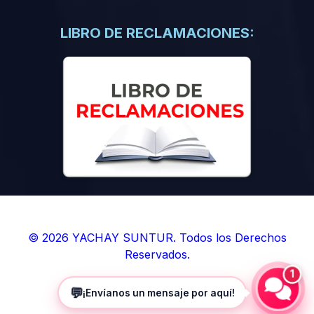
(0)
Libros de Inteligencia Artificial
(0)
Libros de Idiomas
LIBRO DE RECLAMACIONES:
(0)
9. BOLETINES
(0)
Boletines en Ciencias
(0)
Boletines en Ingenierías
(0)
Boletines en Humanidades
(0)
10. REVISTAS
(0)
Revistas en Ciencias
(0)
Revistas en Ingenierías
(0)
Revistas en Humanidades
© 2026 YACHAY SUNTUR. Todos los Derechos
Reservados.
(0)
11. SOFTWARE
1
(0)
Sistemas Operativos
💬
¡Envíanos un mensaje por aquí!
(0)
Aplicaciones