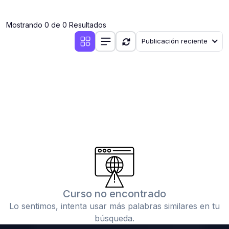
(0)
Clases en vivo por iniciarse
Mostrando 0 de 0 Resultados
(0)
Clases en vivo ya iniciadas
Publicación reciente
(0)
3. CONFERENCIAS
(0)
Conferencias por iniciar
(0)
Conferencias ya iniciadas
(0)
4. RESOLUCIÓN DE TAREAS, TRABAJOS Y PROBLEMAS
ACADÉMICOS
(0)
Banco de Preguntas
(0)
Exámenes
(0)
Tareas o trabajos de investigación ( monografías,
tesis, casos clínicos, etc.)
Curso no encontrado
(0)
Resolver tareas o preguntas, hacer trabajos
Lo sentimos, intenta usar más palabras similares en tu
académicos o de investigación (monografías y otros)
búsqueda.