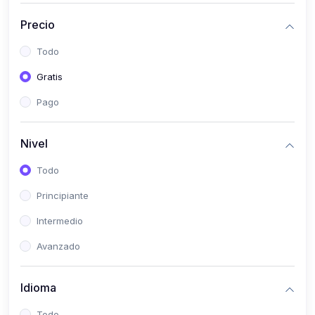
(0)
Historia
Precio
(0)
Arte y Música
Todo
(0)
Desarrollo Web
Gratis
(0)
Desarrollo Móvil
Pago
(0)
Lenguajes de Programación
(0)
Desarrollo de Videojuegos
Nivel
(0)
Edición, Diseño Gráfico e Ilustración
Todo
(0)
Informática
Principiante
(0)
Administración, Gestión Pública y Marketing
Intermedio
(0)
Arquitectura e Ingeniería Civil
Avanzado
(0)
Ingeniería de Sistemas
Idioma
(0)
Ingeniería de Software
(0)
Ciencia de Datos
Todo