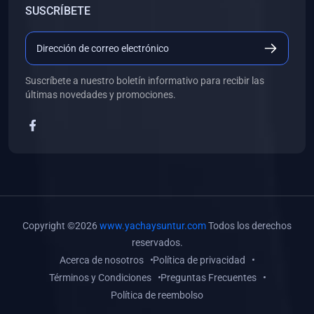
SUSCRÍBETE
(0)
Libros de Desarrollo Web y Móvil
(0)
Libros de Programación
(0)
Libros de Edición, Diseño Gráfico e Ilustración
Suscríbete a nuestro boletín informativo para recibir las
(0)
Libros de Informática
últimas novedades y promociones.
(0)
Libros de Administración, Gestión Pública y Marketing
(0)
Libros de Arquitectura e Ingeniería Civil
(0)
Libros de Ingeniería de Sistemas
(0)
Libros de Ingeniería de Software
(0)
Libros de Ciencia de Datos
Copyright ©2026
www.yachaysuntur.com
Todos los derechos
(0)
Libros de Computación Científica
reservados.
Acerca de nosotros
Política de privacidad
(0)
Libros de Mecatrónica
Términos y Condiciones
Preguntas Frecuentes
(0)
Libros de Robótica
Política de reembolso