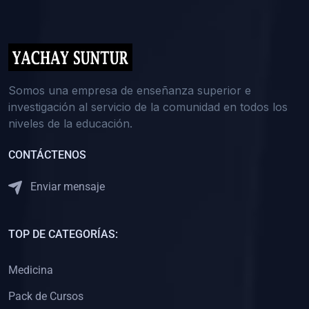
(0)
5. REFORZAMIENTO ACADÉMICO
(0)
Reforzamiento Personal
(0)
Reforzamiento Grupal
(0)
6. ASESORÍA
Somos una empresa de enseñanza superior e
investigación al servicio de la comunidad en todos los
(0)
Asesoría Educación Primaria
niveles de la educación.
(0)
Asesoría Educación Secundaria
CONTÁCTENOS
(0)
Asesoría Educación Preuniversitaria
(0)
Asesoría Educación Universitaria o Pregrado
Enviar mensaje
(0)
Asesoría Educación Postgrado
(0)
7. CAPACITACIÓN DOCENTE
TOP DE CATEGORÍAS:
(0)
Capacitación Docentes de Educación Primaria
Medicina
(0)
Capacitación Docentes de Educación Secundaria
Pack de Cursos
(0)
Capacitación Docentes de Preparación Preuniversitaria