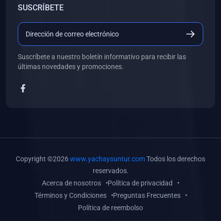
SUSCRÍBETE
(0)
Libros de Desarrollo Web y Móvil
(0)
Libros de Programación
(0)
Libros de Edición, Diseño Gráfico e Ilustración
Suscríbete a nuestro boletín informativo para recibir las
(0)
Libros de Informática
últimas novedades y promociones.
(0)
Libros de Administración, Gestión Pública y Marketing
(0)
Libros de Arquitectura e Ingeniería Civil
(0)
Libros de Ingeniería de Sistemas
(0)
Libros de Ingeniería de Software
(0)
Libros de Ciencia de Datos
Copyright ©2026
www.yachaysuntur.com
Todos los derechos
(0)
Libros de Computación Científica
reservados.
Acerca de nosotros
Política de privacidad
(0)
Libros de Mecatrónica
Términos y Condiciones
Preguntas Frecuentes
(0)
Libros de Robótica
Política de reembolso