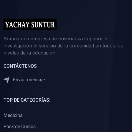
(0)
5. REFORZAMIENTO ACADÉMICO
(0)
Reforzamiento Personal
(0)
Reforzamiento Grupal
(0)
6. ASESORÍA
Somos una empresa de enseñanza superior e
investigación al servicio de la comunidad en todos los
(0)
Asesoría Educación Primaria
niveles de la educación.
(0)
Asesoría Educación Secundaria
CONTÁCTENOS
(0)
Asesoría Educación Preuniversitaria
(0)
Asesoría Educación Universitaria o Pregrado
Enviar mensaje
(0)
Asesoría Educación Postgrado
(0)
7. CAPACITACIÓN DOCENTE
TOP DE CATEGORÍAS:
(0)
Capacitación Docentes de Educación Primaria
Medicina
(0)
Capacitación Docentes de Educación Secundaria
Pack de Cursos
(0)
Capacitación Docentes de Preparación Preuniversitaria