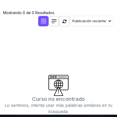
(0)
Clases en vivo por iniciarse
Mostrando 0 de 0 Resultados
(0)
Clases en vivo ya iniciadas
Publicación reciente
(0)
3. CONFERENCIAS
(0)
Conferencias por iniciar
(0)
Conferencias ya iniciadas
(0)
4. RESOLUCIÓN DE TAREAS, TRABAJOS Y PROBLEMAS
ACADÉMICOS
(0)
Banco de Preguntas
(0)
Exámenes
(0)
Tareas o trabajos de investigación ( monografías,
tesis, casos clínicos, etc.)
Curso no encontrado
(0)
Resolver tareas o preguntas, hacer trabajos
Lo sentimos, intenta usar más palabras similares en tu
académicos o de investigación (monografías y otros)
búsqueda.