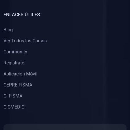
(0)
Capacitación Docentes Universitarios
ENLACES ÚTILES:
(0)
8. LIBROS
Blog
(0)
Libros de Matemáticas
Ver Todos los Cursos
(0)
Libros de Estadística
Community
(0)
Libros de Física
(0)
Libros de Química
Regístrate
(0)
Libros de Biología
Aplicación Móvil
(0)
Libros de Medicina
CEPRE FISMA
(0)
Libros de Economía
CI FISMA
(0)
Libros de Derecho
CICMEDIC
(0)
Libros de Historia
(0)
Libros de Arte y Música