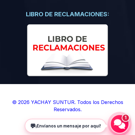
(0)
Libros de Inteligencia Artificial
(0)
Libros de Idiomas
LIBRO DE RECLAMACIONES:
(0)
9. BOLETINES
(0)
Boletines en Ciencias
(0)
Boletines en Ingenierías
(0)
Boletines en Humanidades
(0)
10. REVISTAS
(0)
Revistas en Ciencias
(0)
Revistas en Ingenierías
(0)
Revistas en Humanidades
© 2026 YACHAY SUNTUR. Todos los Derechos
Reservados.
(0)
11. SOFTWARE
1
(0)
Sistemas Operativos
💬
¡Envíanos un mensaje por aquí!
(0)
Aplicaciones