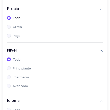
(0)
Historia
Precio
(0)
Arte y Música
Todo
(0)
Desarrollo Web
Gratis
(0)
Desarrollo Móvil
Pago
(0)
Lenguajes de Programación
(0)
Desarrollo de Videojuegos
Nivel
(0)
Edición, Diseño Gráfico e Ilustración
Todo
(0)
Informática
Principiante
(0)
Administración, Gestión Pública y Marketing
Intermedio
(0)
Arquitectura e Ingeniería Civil
Avanzado
(0)
Ingeniería de Sistemas
Idioma
(0)
Ingeniería de Software
(0)
Ciencia de Datos
Todo