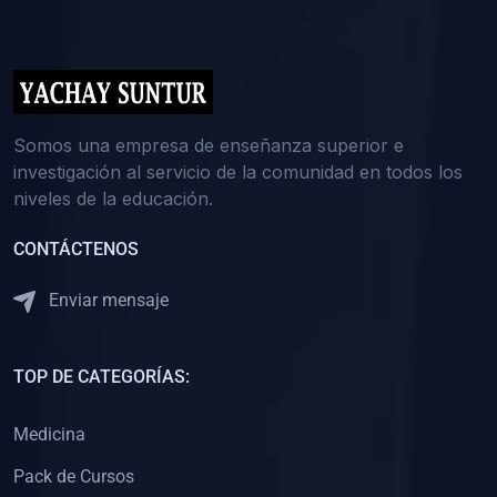
(0)
5. REFORZAMIENTO ACADÉMICO
(0)
Reforzamiento Personal
(0)
Reforzamiento Grupal
(0)
6. ASESORÍA
Somos una empresa de enseñanza superior e
investigación al servicio de la comunidad en todos los
(0)
Asesoría Educación Primaria
niveles de la educación.
(0)
Asesoría Educación Secundaria
CONTÁCTENOS
(0)
Asesoría Educación Preuniversitaria
(0)
Asesoría Educación Universitaria o Pregrado
Enviar mensaje
(0)
Asesoría Educación Postgrado
(0)
7. CAPACITACIÓN DOCENTE
TOP DE CATEGORÍAS:
(0)
Capacitación Docentes de Educación Primaria
Medicina
(0)
Capacitación Docentes de Educación Secundaria
Pack de Cursos
(0)
Capacitación Docentes de Preparación Preuniversitaria