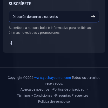
SUSCRÍBETE
(0)
Libros de Desarrollo Web y Móvil
(0)
Libros de Programación
(0)
Libros de Edición, Diseño Gráfico e Ilustración
Suscríbete a nuestro boletín informativo para recibir las
(0)
Libros de Informática
últimas novedades y promociones.
(0)
Libros de Administración, Gestión Pública y Marketing
(0)
Libros de Arquitectura e Ingeniería Civil
(0)
Libros de Ingeniería de Sistemas
(0)
Libros de Ingeniería de Software
(0)
Libros de Ciencia de Datos
Copyright ©2026
www.yachaysuntur.com
Todos los derechos
(0)
Libros de Computación Científica
reservados.
Acerca de nosotros
Política de privacidad
(0)
Libros de Mecatrónica
Términos y Condiciones
Preguntas Frecuentes
(0)
Libros de Robótica
Política de reembolso