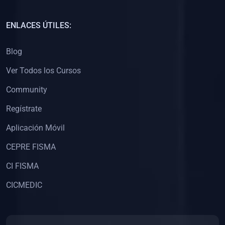
(0)
Capacitación Docentes Universitarios
ENLACES ÚTILES:
(0)
8. LIBROS
Blog
(0)
Libros de Matemáticas
Ver Todos los Cursos
(0)
Libros de Estadística
Community
(0)
Libros de Física
(0)
Libros de Química
Regístrate
(0)
Libros de Biología
Aplicación Móvil
(0)
Libros de Medicina
CEPRE FISMA
(0)
Libros de Economía
CI FISMA
(0)
Libros de Derecho
CICMEDIC
(0)
Libros de Historia
(0)
Libros de Arte y Música