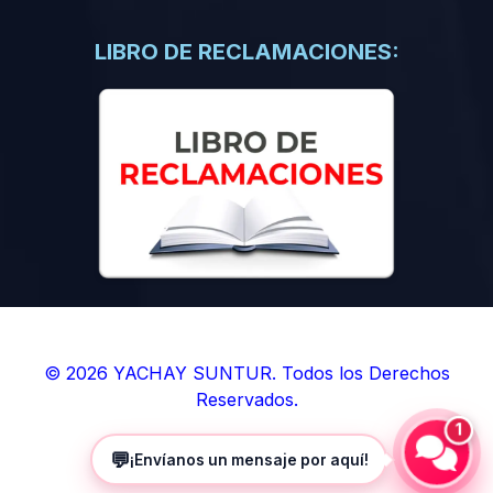
(0)
Libros de Inteligencia Artificial
(0)
Libros de Idiomas
LIBRO DE RECLAMACIONES:
(0)
9. BOLETINES
(0)
Boletines en Ciencias
(0)
Boletines en Ingenierías
(0)
Boletines en Humanidades
(0)
10. REVISTAS
(0)
Revistas en Ciencias
(0)
Revistas en Ingenierías
(0)
Revistas en Humanidades
© 2026 YACHAY SUNTUR. Todos los Derechos
Reservados.
(0)
11. SOFTWARE
1
(0)
Sistemas Operativos
💬
¡Envíanos un mensaje por aquí!
(0)
Aplicaciones