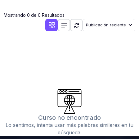
(0)
Clases en vivo por iniciarse
Mostrando 0 de 0 Resultados
(0)
Clases en vivo ya iniciadas
Publicación reciente
(0)
3. CONFERENCIAS
(0)
Conferencias por iniciar
(0)
Conferencias ya iniciadas
(0)
4. RESOLUCIÓN DE TAREAS, TRABAJOS Y PROBLEMAS
ACADÉMICOS
(0)
Banco de Preguntas
(0)
Exámenes
(0)
Tareas o trabajos de investigación ( monografías,
tesis, casos clínicos, etc.)
Curso no encontrado
(0)
Resolver tareas o preguntas, hacer trabajos
Lo sentimos, intenta usar más palabras similares en tu
académicos o de investigación (monografías y otros)
búsqueda.