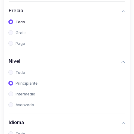
(0)
Historia
Precio
(0)
Arte y Música
Todo
(0)
Desarrollo Web
Gratis
(0)
Desarrollo Móvil
Pago
(0)
Lenguajes de Programación
(0)
Desarrollo de Videojuegos
Nivel
(0)
Edición, Diseño Gráfico e Ilustración
Todo
(0)
Informática
Principiante
(0)
Administración, Gestión Pública y Marketing
Intermedio
(0)
Arquitectura e Ingeniería Civil
Avanzado
(0)
Ingeniería de Sistemas
Idioma
(0)
Ingeniería de Software
(0)
Ciencia de Datos
Todo