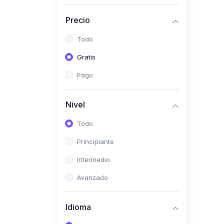
(0)
Historia
Precio
(0)
Arte y Música
Todo
(0)
Desarrollo Web
Gratis
(0)
Desarrollo Móvil
Pago
(0)
Lenguajes de
Programación
Nivel
(0)
Desarrollo de Videojuegos
Todo
(0)
Edición, Diseño Gráfico e
Principiante
Ilustración
(0)
Intermedio
Informática
(0)
Avanzado
Administración, Gestión
Pública y Marketing
Idioma
(0)
Arquitectura e Ingeniería
Civil