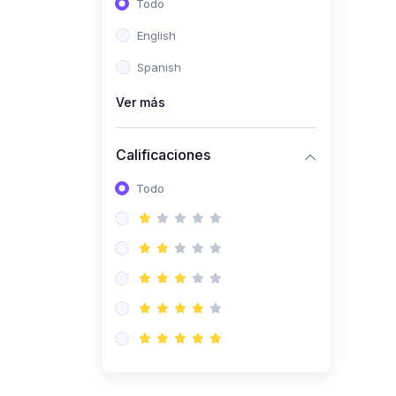
Todo
(0)
Ingeniería de Sistemas
English
(0)
Ingeniería de Software
Spanish
(0)
Ciencia de Datos
Ver más
(0)
Computación Científica
(0)
Ingeniería Mecatrónica
Calificaciones
(0)
Robótica
Todo
(0)
Inteligencia Artificial
(0)
Idiomas
(0)
Lenguaje
(0)
Literatura
(0)
Filosofía
(0)
Psicología