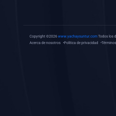
(0)
Tareas o trabajos de
investigación (
monografías, tesis, casos
clínicos, etc.)
(0)
Resolver tareas o
Copyright ©2026
www.yachaysuntur.com
Todos los 
preguntas, hacer trabajos
Acerca de nosotros
Política de privacidad
Términos
académicos o de
investigación (monografías
y otros)
(0)
5. REFORZAMIENTO
ACADÉMICO
(0)
Reforzamiento Personal
(0)
Reforzamiento Grupal
(0)
6. ASESORÍA
(0)
Asesoría Educación
Primaria