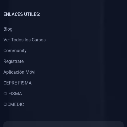
(0)
Capacitación Docentes Universitarios
ENLACES ÚTILES:
(0)
8. LIBROS
Blog
(0)
Libros de Matemáticas
Ver Todos los Cursos
(0)
Libros de Estadística
Community
(0)
Libros de Física
(0)
Libros de Química
Regístrate
(0)
Libros de Biología
Aplicación Móvil
(0)
Libros de Medicina
CEPRE FISMA
(0)
Libros de Economía
CI FISMA
(0)
Libros de Derecho
CICMEDIC
(0)
Libros de Historia
(0)
Libros de Arte y Música