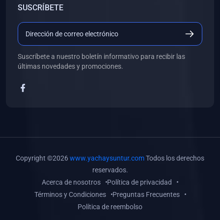
SUSCRÍBETE
(0)
Libros de Desarrollo Web y Móvil
(0)
Libros de Programación
(0)
Libros de Edición, Diseño Gráfico e Ilustración
Suscríbete a nuestro boletín informativo para recibir las
(0)
Libros de Informática
últimas novedades y promociones.
(0)
Libros de Administración, Gestión Pública y Marketing
(0)
Libros de Arquitectura e Ingeniería Civil
(0)
Libros de Ingeniería de Sistemas
(0)
Libros de Ingeniería de Software
(0)
Libros de Ciencia de Datos
Copyright ©2026
www.yachaysuntur.com
Todos los derechos
(0)
Libros de Computación Científica
reservados.
Acerca de nosotros
Política de privacidad
(0)
Libros de Mecatrónica
Términos y Condiciones
Preguntas Frecuentes
(0)
Libros de Robótica
Política de reembolso