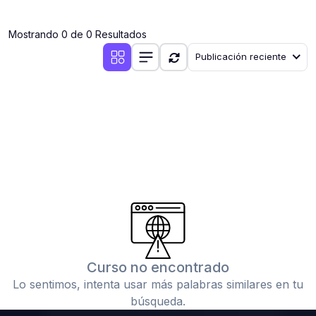
(0)
Clases en vivo por iniciarse
Mostrando 0 de 0 Resultados
(0)
Clases en vivo ya iniciadas
Publicación reciente
(0)
3. CONFERENCIAS
(0)
Conferencias por iniciar
(0)
Conferencias ya iniciadas
(0)
4. RESOLUCIÓN DE TAREAS, TRABAJOS Y PROBLEMAS
ACADÉMICOS
(0)
Banco de Preguntas
(0)
Exámenes
(0)
Tareas o trabajos de investigación ( monografías,
tesis, casos clínicos, etc.)
Curso no encontrado
(0)
Resolver tareas o preguntas, hacer trabajos
Lo sentimos, intenta usar más palabras similares en tu
académicos o de investigación (monografías y otros)
búsqueda.