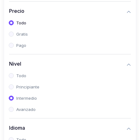
(0)
Historia
Precio
(0)
Arte y Música
Todo
(0)
Desarrollo Web
Gratis
(0)
Desarrollo Móvil
Pago
(0)
Lenguajes de Programación
(0)
Desarrollo de Videojuegos
Nivel
(0)
Edición, Diseño Gráfico e Ilustración
Todo
(0)
Informática
Principiante
(0)
Administración, Gestión Pública y Marketing
Intermedio
(0)
Arquitectura e Ingeniería Civil
Avanzado
(0)
Ingeniería de Sistemas
Idioma
(0)
Ingeniería de Software
(0)
Ciencia de Datos
Todo