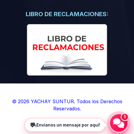
(0)
Libros de Inteligencia Artificial
(0)
Libros de Idiomas
LIBRO DE RECLAMACIONES:
(0)
9. BOLETINES
(0)
Boletines en Ciencias
(0)
Boletines en Ingenierías
(0)
Boletines en Humanidades
(0)
10. REVISTAS
(0)
Revistas en Ciencias
(0)
Revistas en Ingenierías
(0)
Revistas en Humanidades
© 2026 YACHAY SUNTUR. Todos los Derechos
Reservados.
(0)
11. SOFTWARE
1
(0)
Sistemas Operativos
💬
¡Envíanos un mensaje por aquí!
(0)
Aplicaciones