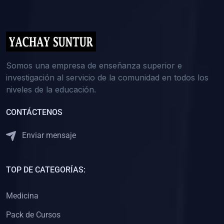
(0)
5. REFORZAMIENTO ACADÉMICO
(0)
Reforzamiento Personal
(0)
Reforzamiento Grupal
(0)
6. ASESORÍA
Somos una empresa de enseñanza superior e
investigación al servicio de la comunidad en todos los
(0)
Asesoría Educación Primaria
niveles de la educación.
(0)
Asesoría Educación Secundaria
CONTÁCTENOS
(0)
Asesoría Educación Preuniversitaria
(0)
Asesoría Educación Universitaria o Pregrado
Enviar mensaje
(0)
Asesoría Educación Postgrado
(0)
7. CAPACITACIÓN DOCENTE
TOP DE CATEGORÍAS:
(0)
Capacitación Docentes de Educación Primaria
Medicina
(0)
Capacitación Docentes de Educación Secundaria
Pack de Cursos
(0)
Capacitación Docentes de Preparación Preuniversitaria