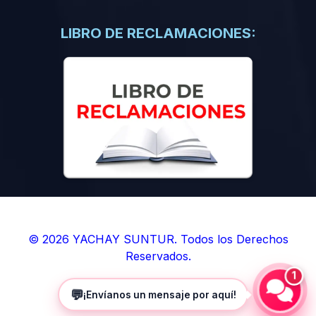
(0)
Libros de Inteligencia Artificial
(0)
Libros de Idiomas
LIBRO DE RECLAMACIONES:
(0)
9. BOLETINES
(0)
Boletines en Ciencias
(0)
Boletines en Ingenierías
(0)
Boletines en Humanidades
(0)
10. REVISTAS
(0)
Revistas en Ciencias
(0)
Revistas en Ingenierías
(0)
Revistas en Humanidades
© 2026 YACHAY SUNTUR. Todos los Derechos
Reservados.
(0)
11. SOFTWARE
1
(0)
Sistemas Operativos
💬
¡Envíanos un mensaje por aquí!
(0)
Aplicaciones