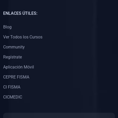
(0)
Capacitación Docentes Universitarios
ENLACES ÚTILES:
(0)
8. LIBROS
Blog
(0)
Libros de Matemáticas
Ver Todos los Cursos
(0)
Libros de Estadística
Community
(0)
Libros de Física
(0)
Libros de Química
Regístrate
(0)
Libros de Biología
Aplicación Móvil
(0)
Libros de Medicina
CEPRE FISMA
(0)
Libros de Economía
CI FISMA
(0)
Libros de Derecho
CICMEDIC
(0)
Libros de Historia
(0)
Libros de Arte y Música