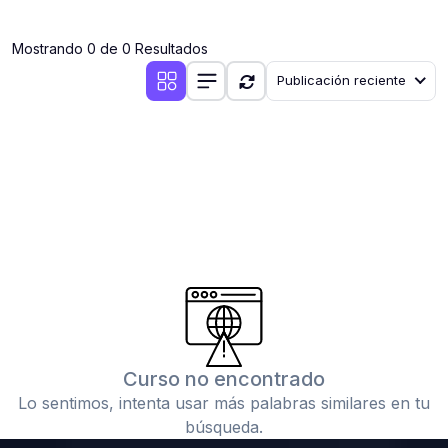
(0)
Clases en vivo por iniciarse
Mostrando 0 de 0 Resultados
(0)
Clases en vivo ya iniciadas
Publicación reciente
(0)
3. CONFERENCIAS
(0)
Conferencias por iniciar
(0)
Conferencias ya iniciadas
(0)
4. RESOLUCIÓN DE TAREAS, TRABAJOS Y PROBLEMAS
ACADÉMICOS
(0)
Banco de Preguntas
(0)
Exámenes
(0)
Tareas o trabajos de investigación ( monografías,
tesis, casos clínicos, etc.)
Curso no encontrado
(0)
Resolver tareas o preguntas, hacer trabajos
Lo sentimos, intenta usar más palabras similares en tu
académicos o de investigación (monografías y otros)
búsqueda.