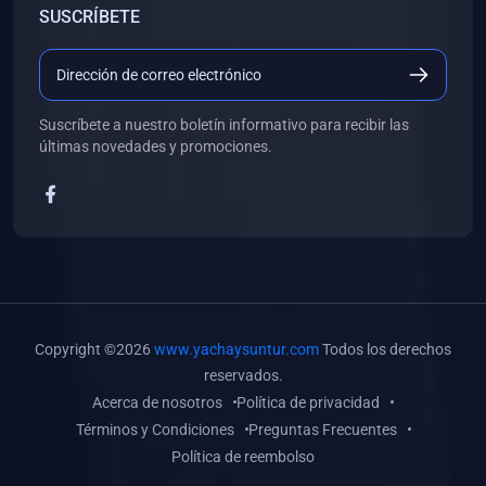
SUSCRÍBETE
(0)
Libros de Desarrollo Web y Móvil
(0)
Libros de Programación
(0)
Libros de Edición, Diseño Gráfico e Ilustración
Suscríbete a nuestro boletín informativo para recibir las
(0)
Libros de Informática
últimas novedades y promociones.
(0)
Libros de Administración, Gestión Pública y Marketing
(0)
Libros de Arquitectura e Ingeniería Civil
(0)
Libros de Ingeniería de Sistemas
(0)
Libros de Ingeniería de Software
(0)
Libros de Ciencia de Datos
Copyright ©2026
www.yachaysuntur.com
Todos los derechos
(0)
Libros de Computación Científica
reservados.
Acerca de nosotros
Política de privacidad
(0)
Libros de Mecatrónica
Términos y Condiciones
Preguntas Frecuentes
(0)
Libros de Robótica
Política de reembolso