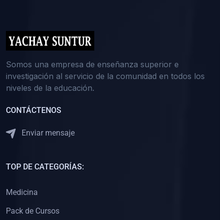
(0)
5. REFORZAMIENTO ACADÉMICO
(0)
Reforzamiento Personal
(0)
Reforzamiento Grupal
(0)
6. ASESORÍA
Somos una empresa de enseñanza superior e
investigación al servicio de la comunidad en todos los
(0)
Asesoría Educación Primaria
niveles de la educación.
(0)
Asesoría Educación Secundaria
CONTÁCTENOS
(0)
Asesoría Educación Preuniversitaria
(0)
Asesoría Educación Universitaria o Pregrado
Enviar mensaje
(0)
Asesoría Educación Postgrado
(0)
7. CAPACITACIÓN DOCENTE
TOP DE CATEGORÍAS:
(0)
Capacitación Docentes de Educación Primaria
Medicina
(0)
Capacitación Docentes de Educación Secundaria
Pack de Cursos
(0)
Capacitación Docentes de Preparación Preuniversitaria