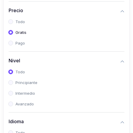
(0)
Historia
Precio
(0)
Arte y Música
Todo
(0)
Desarrollo Web
Gratis
(0)
Desarrollo Móvil
Pago
(0)
Lenguajes de Programación
(0)
Desarrollo de Videojuegos
Nivel
(0)
Edición, Diseño Gráfico e Ilustración
Todo
(0)
Informática
Principiante
(0)
Administración, Gestión Pública y Marketing
Intermedio
(0)
Arquitectura e Ingeniería Civil
Avanzado
(0)
Ingeniería de Sistemas
Idioma
(0)
Ingeniería de Software
(0)
Ciencia de Datos
Todo