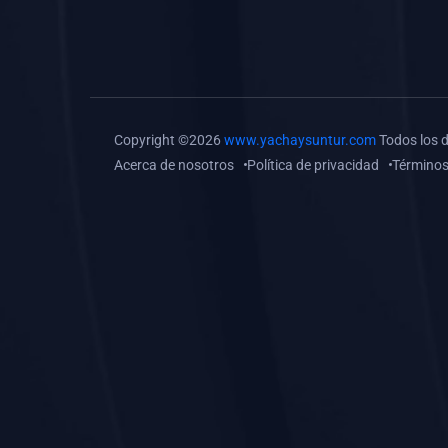
(0)
Tareas o trabajos de
investigación (
monografías, tesis, casos
clínicos, etc.)
(0)
Resolver tareas o
Copyright ©2026
www.yachaysuntur.com
Todos los 
preguntas, hacer trabajos
Acerca de nosotros
Política de privacidad
Términos
académicos o de
investigación (monografías
y otros)
(0)
5. REFORZAMIENTO
ACADÉMICO
(0)
Reforzamiento Personal
(0)
Reforzamiento Grupal
(0)
6. ASESORÍA
(0)
Asesoría Educación
Primaria