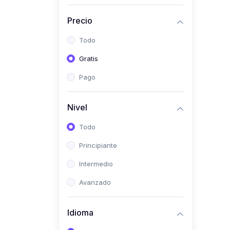
(0)
Historia
Precio
(0)
Arte y Música
Todo
(0)
Desarrollo Web
Gratis
(0)
Desarrollo Móvil
Pago
(0)
Lenguajes de
Programación
Nivel
(0)
Desarrollo de Videojuegos
Todo
(0)
Edición, Diseño Gráfico e
Principiante
Ilustración
(0)
Intermedio
Informática
(0)
Avanzado
Administración, Gestión
Pública y Marketing
Idioma
(0)
Arquitectura e Ingeniería
Civil