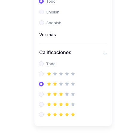
Todo
(0)
Ingeniería de Sistemas
English
(0)
Ingeniería de Software
Spanish
(0)
Ciencia de Datos
Ver más
(0)
Computación Científica
(0)
Ingeniería Mecatrónica
Calificaciones
(0)
Robótica
Todo
(0)
Inteligencia Artificial
(0)
Idiomas
(0)
Lenguaje
(0)
Literatura
(0)
Filosofía
(0)
Psicología