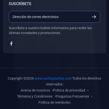
SUSCRÍBETE
(0)
Libros de Desarrollo Web y Móvil
(0)
Libros de Programación
(0)
Libros de Edición, Diseño Gráfico e Ilustración
Suscríbete a nuestro boletín informativo para recibir las
(0)
Libros de Informática
últimas novedades y promociones.
(0)
Libros de Administración, Gestión Pública y Marketing
(0)
Libros de Arquitectura e Ingeniería Civil
(0)
Libros de Ingeniería de Sistemas
(0)
Libros de Ingeniería de Software
(0)
Libros de Ciencia de Datos
Copyright ©2026
www.yachaysuntur.com
Todos los derechos
(0)
Libros de Computación Científica
reservados.
Acerca de nosotros
Política de privacidad
(0)
Libros de Mecatrónica
Términos y Condiciones
Preguntas Frecuentes
(0)
Libros de Robótica
Política de reembolso