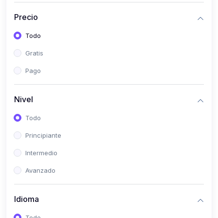
(0)
Historia
Precio
(0)
Arte y Música
Todo
(0)
Desarrollo Web
Gratis
(0)
Desarrollo Móvil
Pago
(0)
Lenguajes de Programación
(0)
Desarrollo de Videojuegos
Nivel
(0)
Edición, Diseño Gráfico e Ilustración
Todo
(0)
Informática
Principiante
(0)
Administración, Gestión Pública y Marketing
Intermedio
(0)
Arquitectura e Ingeniería Civil
Avanzado
(0)
Ingeniería de Sistemas
Idioma
(0)
Ingeniería de Software
(0)
Ciencia de Datos
Todo