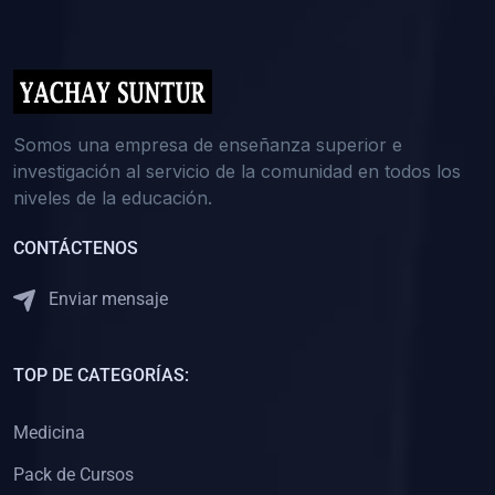
(0)
5. REFORZAMIENTO ACADÉMICO
(0)
Reforzamiento Personal
(0)
Reforzamiento Grupal
(0)
6. ASESORÍA
Somos una empresa de enseñanza superior e
investigación al servicio de la comunidad en todos los
(0)
Asesoría Educación Primaria
niveles de la educación.
(0)
Asesoría Educación Secundaria
CONTÁCTENOS
(0)
Asesoría Educación Preuniversitaria
(0)
Asesoría Educación Universitaria o Pregrado
Enviar mensaje
(0)
Asesoría Educación Postgrado
(0)
7. CAPACITACIÓN DOCENTE
TOP DE CATEGORÍAS:
(0)
Capacitación Docentes de Educación Primaria
Medicina
(0)
Capacitación Docentes de Educación Secundaria
Pack de Cursos
(0)
Capacitación Docentes de Preparación Preuniversitaria