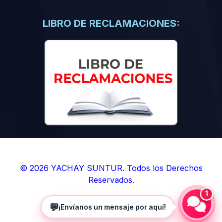
(0)
Libros de Inteligencia Artificial
(0)
Libros de Idiomas
LIBRO DE RECLAMACIONES:
(0)
9. BOLETINES
(0)
Boletines en Ciencias
(0)
Boletines en Ingenierías
(0)
Boletines en Humanidades
(0)
10. REVISTAS
(0)
Revistas en Ciencias
(0)
Revistas en Ingenierías
(0)
Revistas en Humanidades
© 2026 YACHAY SUNTUR. Todos los Derechos
Reservados.
(0)
11. SOFTWARE
1
(0)
Sistemas Operativos
💬
¡Envíanos un mensaje por aquí!
(0)
Aplicaciones