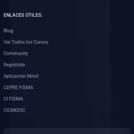
(0)
Capacitación Docentes Universitarios
ENLACES ÚTILES:
(0)
8. LIBROS
Blog
(0)
Libros de Matemáticas
Ver Todos los Cursos
(0)
Libros de Estadística
Community
(0)
Libros de Física
(0)
Libros de Química
Regístrate
(0)
Libros de Biología
Aplicación Móvil
(0)
Libros de Medicina
CEPRE FISMA
(0)
Libros de Economía
CI FISMA
(0)
Libros de Derecho
CICMEDIC
(0)
Libros de Historia
(0)
Libros de Arte y Música