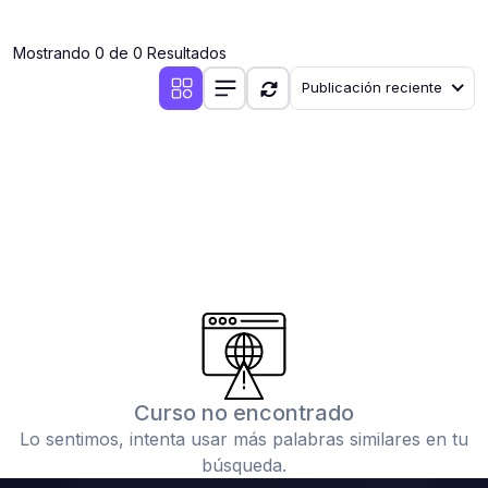
(0)
Clases en vivo por iniciarse
Mostrando 0 de 0 Resultados
(0)
Clases en vivo ya iniciadas
Publicación reciente
(0)
3. CONFERENCIAS
(0)
Conferencias por iniciar
(0)
Conferencias ya iniciadas
(0)
4. RESOLUCIÓN DE TAREAS, TRABAJOS Y PROBLEMAS
ACADÉMICOS
(0)
Banco de Preguntas
(0)
Exámenes
(0)
Tareas o trabajos de investigación ( monografías,
tesis, casos clínicos, etc.)
Curso no encontrado
(0)
Resolver tareas o preguntas, hacer trabajos
Lo sentimos, intenta usar más palabras similares en tu
académicos o de investigación (monografías y otros)
búsqueda.